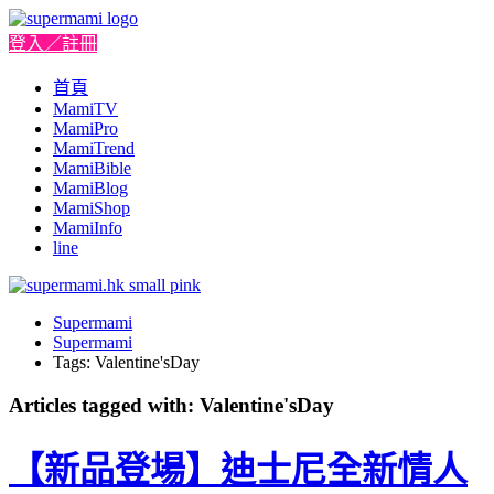
登入／註冊
首頁
MamiTV
MamiPro
MamiTrend
MamiBible
MamiBlog
MamiShop
MamiInfo
line
Supermami
Supermami
Tags: Valentine'sDay
Articles tagged with: Valentine'sDay
【新品登場】迪士尼全新情人