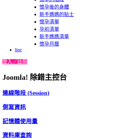
懷孕後的身體
新手媽媽的貼士
懷孕清單
孕前清單
新手媽媽清單
懷孕月曆
line
登入／註冊
Joomla! 除錯主控台
連線階段 (Session)
側寫資訊
記憶體使用量
資料庫查詢