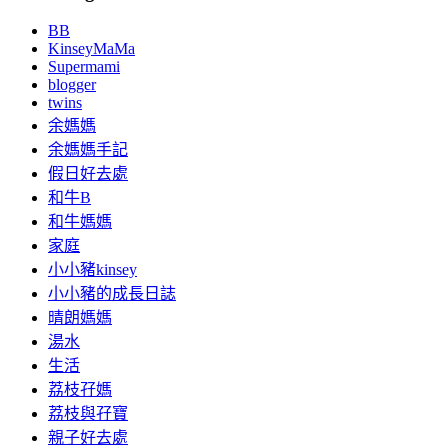
BB
KinseyMaMa
Supermami
blogger
twins
余媽媽
余媽媽手記
假日好去處
和牛B
和牛媽媽
家庭
小小豬kinsey
小小豬的成長日誌
晴朗媽媽
湯水
生活
荔枝孖媽
荔枝與孖寶
親子好去處