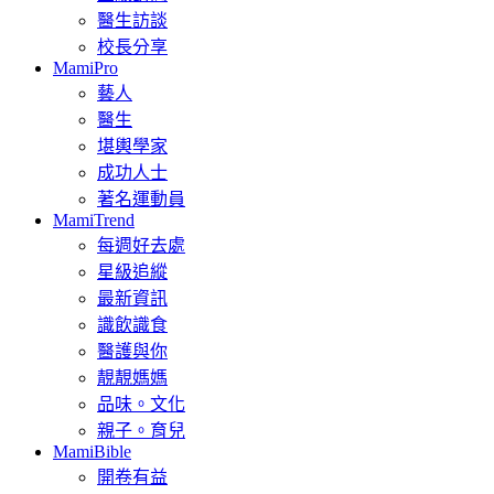
醫生訪談
校長分享
MamiPro
藝人
醫生
堪輿學家
成功人士
著名運動員
MamiTrend
每週好去處
星級追縱
最新資訊
識飲識食
醫護與你
靚靚媽媽
品味。文化
親子。育兒
MamiBible
開卷有益