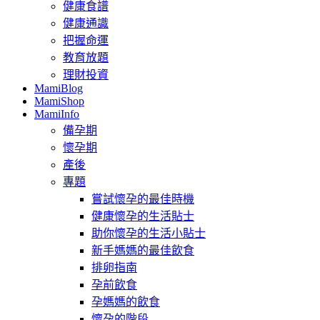
健康食譜
健康通識
把握命運
教育放題
理財投資
MamiBlog
MamiShop
MamiInfo
備孕期
懷孕期
產後
專題
嘗試懷孕的最佳時機
健康懷孕的生活貼士
助你懷孕的生活小貼士
新手媽媽的最佳飲食
排卵指南
孕前飲食
孕媽媽的飲食
懷孕的階段