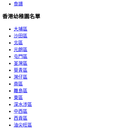
食譜
香港幼稚園名單
大埔區
沙田區
北區
元朗區
屯門區
荃灣區
葵青區
灣仔區
南區
離島區
東區
深水涉區
中西區
西貢區
油尖旺區