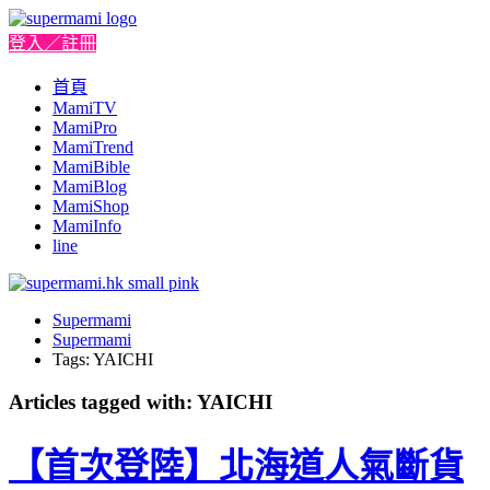
登入／註冊
首頁
MamiTV
MamiPro
MamiTrend
MamiBible
MamiBlog
MamiShop
MamiInfo
line
Supermami
Supermami
Tags: YAICHI
Articles tagged with: YAICHI
【首次登陸】北海道人氣斷貨