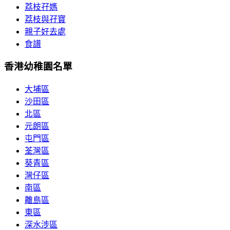
荔枝孖媽
荔枝與孖寶
親子好去處
食譜
香港幼稚園名單
大埔區
沙田區
北區
元朗區
屯門區
荃灣區
葵青區
灣仔區
南區
離島區
東區
深水涉區