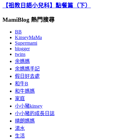
【祖教日語小兒科】點餐篇（下）
MamiBlog 熱門搜尋
BB
KinseyMaMa
Supermami
blogger
twins
余媽媽
余媽媽手記
假日好去處
和牛B
和牛媽媽
家庭
小小豬kinsey
小小豬的成長日誌
晴朗媽媽
湯水
生活