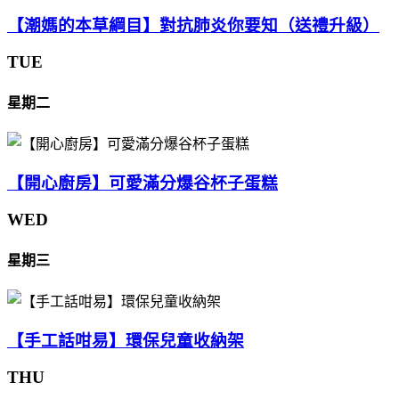
【潮媽的本草綱目】對抗肺炎你要知（送禮升級）
TUE
星期二
【開心廚房】可愛滿分爆谷杯子蛋糕
WED
星期三
【手工話咁易】環保兒童收納架
THU