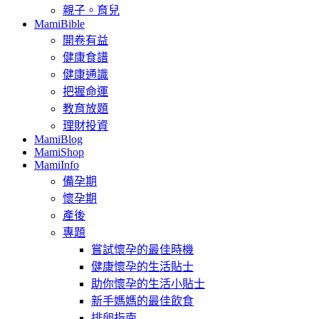
親子。育兒
MamiBible
開卷有益
健康食譜
健康通識
把握命運
教育放題
理財投資
MamiBlog
MamiShop
MamiInfo
備孕期
懷孕期
產後
專題
嘗試懷孕的最佳時機
健康懷孕的生活貼士
助你懷孕的生活小貼士
新手媽媽的最佳飲食
排卵指南