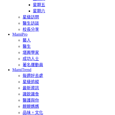
星期五
星期六
星級訪問
醫生訪談
校長分享
MamiPro
藝人
醫生
堪輿學家
成功人士
著名運動員
MamiTrend
每週好去處
星級追縱
最新資訊
識飲識食
醫護與你
靚靚媽媽
品味。文化