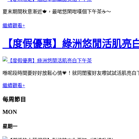
夏末期間秋意漸近🍁，最啱悠閑咁嘆個下午茶☕️〜
繼續觀看+
【度假優惠】綠洲悠閒活肌亮
喺呢段時間要好好放鬆心情💗！就同閨蜜好友嚟試試活肌亮白下
繼續觀看+
每周節目
MON
星期一