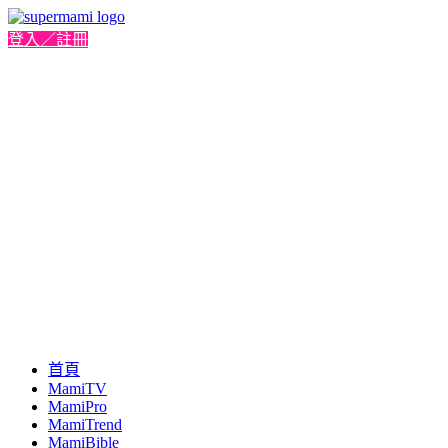
登入／註冊
首頁
MamiTV
MamiPro
MamiTrend
MamiBible