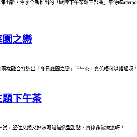
，今季全新推出的「歐陸下午茶聚三部曲」集傳統afternoon t
庭園之戀
酒店將兩樣融合打造出「冬日庭園之戀」下午茶，真係唔可以錯過呀
主題下午茶
一試，望住又靚又好味嘅貓貓造型甜點，真係非常療癒呀！