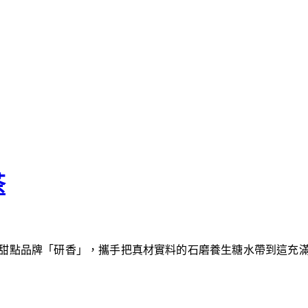
茶
甜點品牌「研香」，攜手把真材實料的石磨養生糖水帶到這充