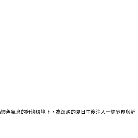
滿懷舊氣息的舒適環境下，為煩躁的夏日午後注入一絲醇厚與靜