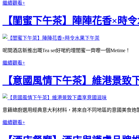
繼續觀看+
【閨蜜下午茶】陣陣花香×時令
呢間酒店新推出嘅Tea set好啱約埋閨蜜一齊嚟一個Metime！
繼續觀看+
【意國風情下午茶】維港景致
意籍總廚選用經典意大利材料，將來自不同地區的意國美食炮
繼續觀看+