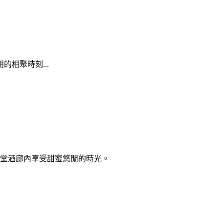
相聚時刻...
大堂酒廊內享受甜蜜悠閒的時光。