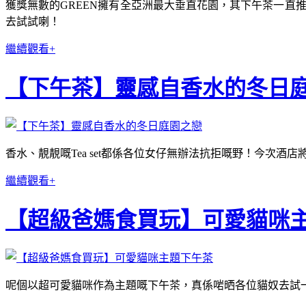
獲獎無數的GREEN擁有全亞洲最大垂直花園，其下午茶一直推陳出新
去試試喇！
繼續觀看+
【下午茶】靈感自香水的冬日
香水、靚靚嘅Tea set都係各位女仔無辦法抗拒嘅野！今次
繼續觀看+
【超級爸媽食買玩】可愛貓咪
呢個以超可愛貓咪作為主題嘅下午茶，真係啱晒各位貓奴去試