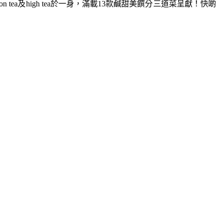
ea及high tea於一身，滿載13款鹹甜美饌分三道菜呈獻！快啲
！