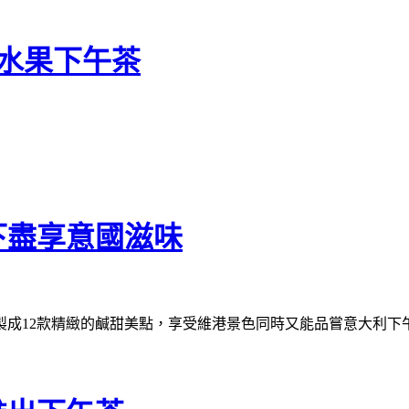
水果下午茶
下盡享意國滋味
製成12款精緻的鹹甜美點，享受維港景色同時又能品嘗意大利下