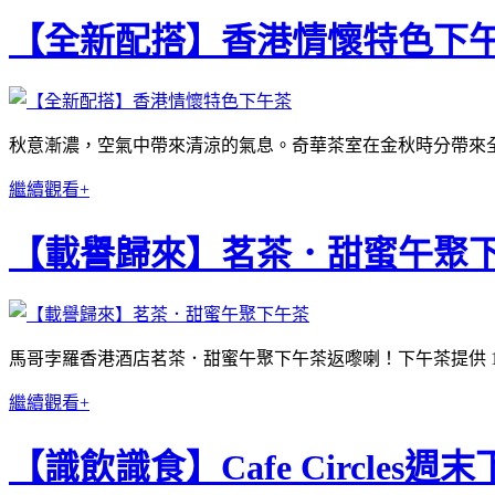
【全新配搭】香港情懷特色下
秋意漸濃，空氣中帶來清涼的氣息。奇華茶室在金秋時分帶來全
繼續觀看+
【載譽歸來】茗茶．甜蜜午聚
馬哥孛羅香港酒店茗茶．甜蜜午聚下午茶返嚟喇！下午茶提供 
繼續觀看+
【識飲識食】Cafe Circles