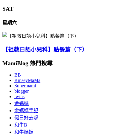
SAT
星期六
【祖教日語小兒科】點餐篇（下）
MamiBlog 熱門搜尋
BB
KinseyMaMa
Supermami
blogger
twins
余媽媽
余媽媽手記
假日好去處
和牛B
和牛媽媽