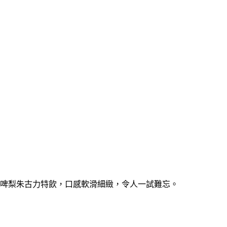
多啤梨朱古力特飲，口感軟滑細緻，令人一試難忘。