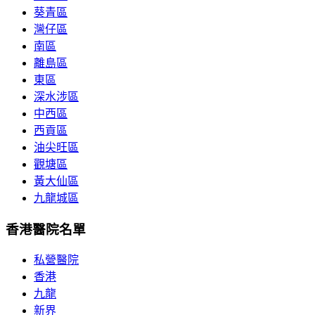
葵青區
灣仔區
南區
離島區
東區
深水涉區
中西區
西貢區
油尖旺區
觀塘區
黃大仙區
九龍城區
香港醫院名單
私營醫院
香港
九龍
新界