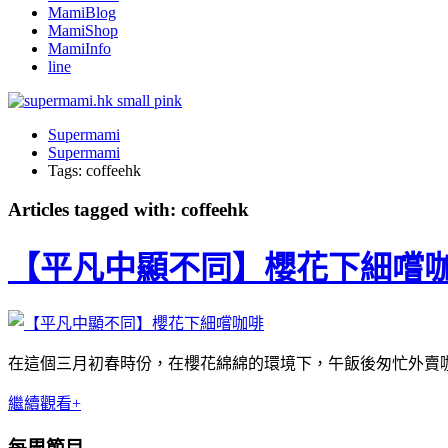
MamiBlog
MamiShop
MamiInfo
line
Supermami
Supermami
Tags: coffeehk
Articles tagged with: coffeehk
【平凡中顯不同】櫻花下細嚐
在這個三月初春時份，在櫻花綿綿的環境下，午飯後匆忙外賣
繼續觀看+
每周節目