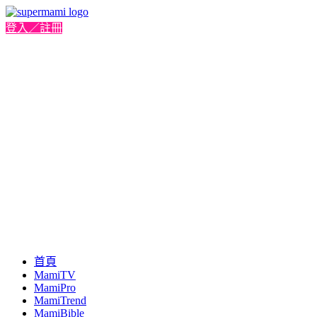
登入／註冊
首頁
MamiTV
MamiPro
MamiTrend
MamiBible