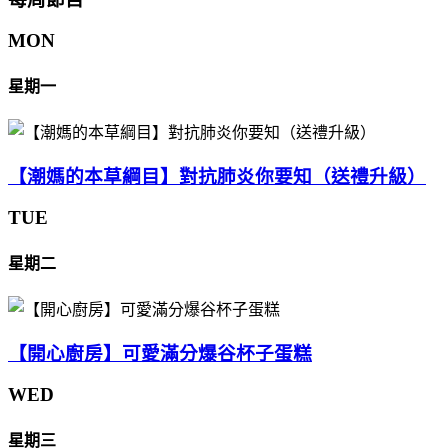
MON
星期一
【潮媽的本草綱目】對抗肺炎你要知（送禮升級）
TUE
星期二
【開心廚房】可愛滿分爆谷杯子蛋糕
WED
星期三