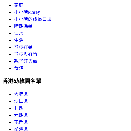
家庭
小小豬kinsey
小小豬的成長日誌
晴朗媽媽
湯水
生活
荔枝孖媽
荔枝與孖寶
親子好去處
食譜
香港幼稚園名單
大埔區
沙田區
北區
元朗區
屯門區
荃灣區