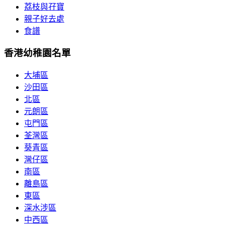
荔枝與孖寶
親子好去處
食譜
香港幼稚園名單
大埔區
沙田區
北區
元朗區
屯門區
荃灣區
葵青區
灣仔區
南區
離島區
東區
深水涉區
中西區