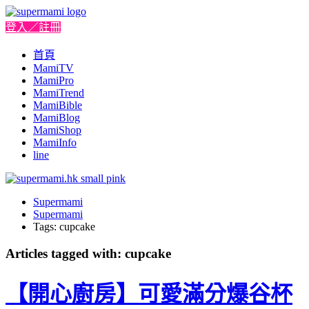
登入／註冊
首頁
MamiTV
MamiPro
MamiTrend
MamiBible
MamiBlog
MamiShop
MamiInfo
line
Supermami
Supermami
Tags: cupcake
Articles tagged with: cupcake
【開心廚房】可愛滿分爆谷杯