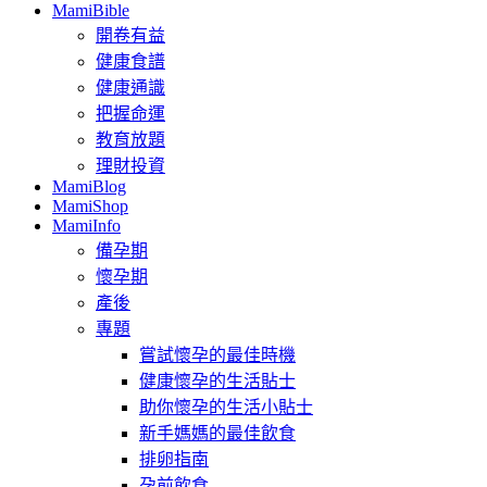
MamiBible
開卷有益
健康食譜
健康通識
把握命運
教育放題
理財投資
MamiBlog
MamiShop
MamiInfo
備孕期
懷孕期
產後
專題
嘗試懷孕的最佳時機
健康懷孕的生活貼士
助你懷孕的生活小貼士
新手媽媽的最佳飲食
排卵指南
孕前飲食