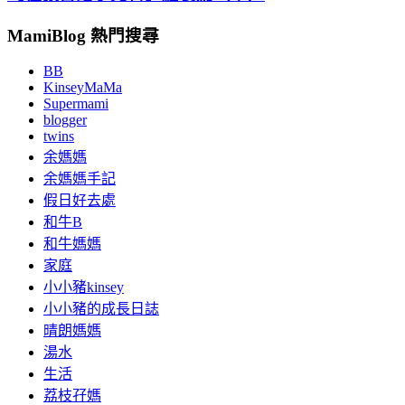
MamiBlog 熱門搜尋
BB
KinseyMaMa
Supermami
blogger
twins
余媽媽
余媽媽手記
假日好去處
和牛B
和牛媽媽
家庭
小小豬kinsey
小小豬的成長日誌
晴朗媽媽
湯水
生活
荔枝孖媽