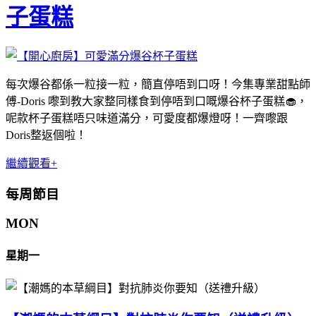
子蛋糕
每次爆谷都係一粒接一粒，簡直停唔到口呀！今集專業甜點師
傅-Doris 嚟到教大家整同樣食到停唔到口嘅爆谷杯子蛋糕🧁，
呢款杯子蛋糕唔只味道滿分，可愛度都爆燈呀！一齊嚟跟
Doris整返個啦！
繼續觀看+
每周節目
MON
星期一