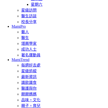
星期六
星級訪問
醫生訪談
校長分享
MamiPro
藝人
醫生
堪輿學家
成功人士
著名運動員
MamiTrend
每週好去處
星級追縱
最新資訊
識飲識食
醫護與你
靚靚媽媽
品味。文化
親子。育兒