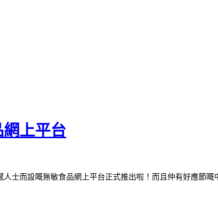
品網上平台
人士而設嘅無敏​食品網上平台正式推出啦！而且仲有好應節嘅中