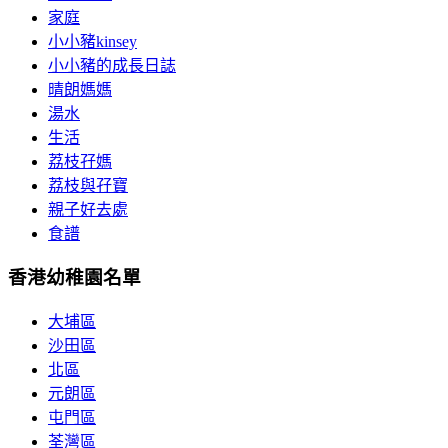
家庭
小小豬kinsey
小小豬的成長日誌
晴朗媽媽
湯水
生活
荔枝孖媽
荔枝與孖寶
親子好去處
食譜
香港幼稚園名單
大埔區
沙田區
北區
元朗區
屯門區
荃灣區