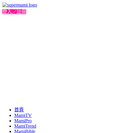
登入／註冊
首頁
MamiTV
MamiPro
MamiTrend
MamiBible