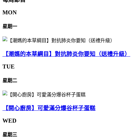
MON
星期一
【潮媽的本草綱目】對抗肺炎你要知（送禮升級）
TUE
星期二
【開心廚房】可愛滿分爆谷杯子蛋糕
WED
星期三