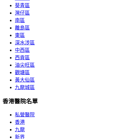
葵青區
灣仔區
南區
離島區
東區
深水涉區
中西區
西貢區
油尖旺區
觀塘區
黃大仙區
九龍城區
香港醫院名單
私營醫院
香港
九龍
新界