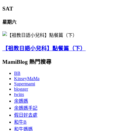
SAT
星期六
【祖教日語小兒科】點餐篇（下）
MamiBlog 熱門搜尋
BB
KinseyMaMa
Supermami
blogger
twins
余媽媽
余媽媽手記
假日好去處
和牛B
和牛媽媽