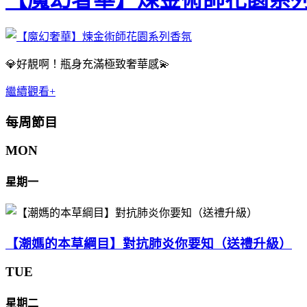
💎好靚啊！瓶身充滿極致奢華感💫
繼續觀看+
每周節目
MON
星期一
【潮媽的本草綱目】對抗肺炎你要知（送禮升級）
TUE
星期二