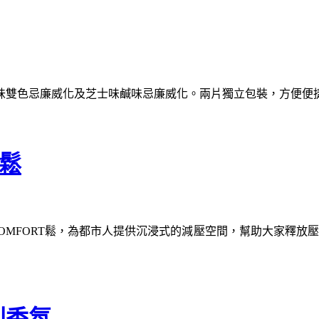
味雙色忌廉威化及芝士味鹹味忌廉威化。兩片獨立包裝，方便便
t鬆
造COMFORT鬆，為都市人提供沉浸式的減壓空間，幫助大家釋放
列香氛