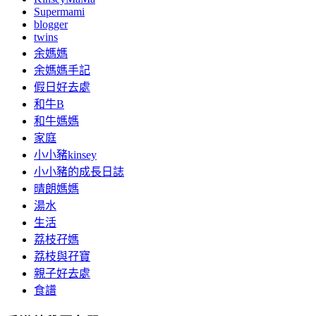
Supermami
blogger
twins
余媽媽
余媽媽手記
假日好去處
和牛B
和牛媽媽
家庭
小小豬kinsey
小小豬的成長日誌
晴朗媽媽
湯水
生活
荔枝孖媽
荔枝與孖寶
親子好去處
食譜