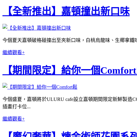
【全新推出】嘉頓撞出新口味
今個夏天嘉頓破格碰撞出至夾新口味，白桃烏龍味、生椰拿鐵
繼續觀看+
【期間限定】給你一個Comfor
今個盛夏，嘉頓將於ULURU cafe設立嘉頓期間限定新鮮製
插畫打卡位...
繼續觀看+
【魔幻奢華】煉金術師花園系