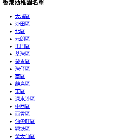
香港幼稚園名單
大埔區
沙田區
北區
元朗區
屯門區
荃灣區
葵青區
灣仔區
南區
離島區
東區
深水涉區
中西區
西貢區
油尖旺區
觀塘區
黃大仙區