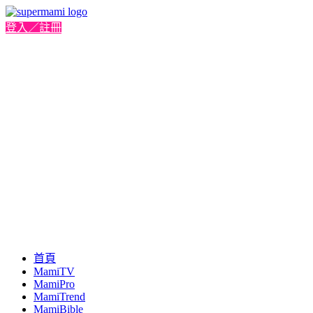
登入／註冊
首頁
MamiTV
MamiPro
MamiTrend
MamiBible