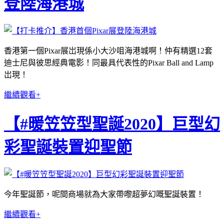
登陸海港城
香港第一個Pixar展岀現係小大沙咀海港城啊！仲有精選12套
迪士尼與彼思經典電影！同最具代表性的Pixar Ball and Lamp
岀現！
繼續觀看+
【#暖笠笠型聖誕2020】巨型幻
彩聖誕裝置迎聖節
今年聖誕節，呢間商場就為大家帶嚟超夢幻嘅聖誕裝置！
繼續觀看+