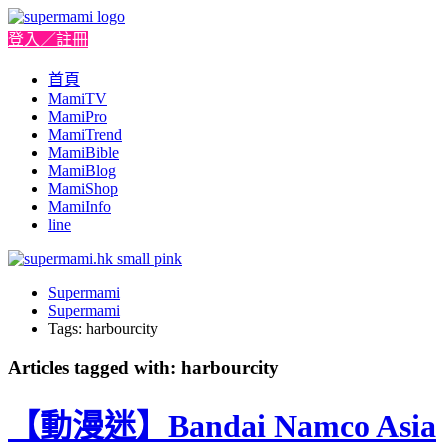
登入／註冊
首頁
MamiTV
MamiPro
MamiTrend
MamiBible
MamiBlog
MamiShop
MamiInfo
line
Supermami
Supermami
Tags: harbourcity
Articles tagged with: harbourcity
【動漫迷】Bandai Namco Asia