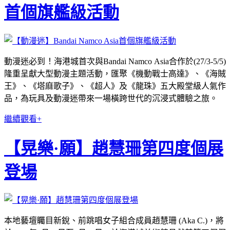
首個旗艦級活動
動漫迷必到！海港城首次與Bandai Namco Asia合作於(27/3-5/5)
隆重呈獻大型動漫主題活動，匯聚《機動戰士高達》、《海賊
王》、《塔麻歌子》、《超人》及《龍珠》五大殿堂級人氣作
品，為玩具及動漫迷帶來一場橫跨世代的沉浸式體驗之旅。
繼續觀看+
【晃樂·願】趙慧珊第四度個展
登場
本地藝壇矚目新銳、前跳唱女子組合成員趙慧珊 (Aka C.)，將