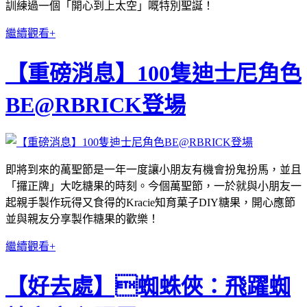
訓練過一個「開心到上太空」嘅特別聖誕！
繼續觀看+
【重磅消息】100隻迪士尼角色
BE@RBRICK登場
即將到來的萬聖節是一年一度讓小朋友有機會扮鬼扮馬，並且
「攞正牌」大吃糖果的時刻。今個萬聖節，一於就與小朋友一
起親手製作玩得又食得的Kracie知育菓子DIY糖果，開心應節
並與親友分享製作糖果的歡樂！
繼續觀看+
【好去處】蜘蛛俠：飛躍蜘