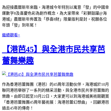
為迎接農曆新年來臨，海港城今年特別以寓意「發」的中國幸
運數字8及喜慶色彩為創作概念，為大家帶來「彩獅鼓躍@海
港城」農曆新年佈置及「恭喜8財」限量版利是封，祝願各位
年頭「發」到年尾！
繼續觀看+
【港芭45】與全港市民共享芭
蕾舞樂趣
作為香港芭蕾舞團（港芭）的45周年活動伙伴，海港城於10月
聯同港芭舉辦了一系列的精采活動，與全港市民共享芭蕾舞的
樂趣。由即日起至10月22日，大家更可以到海港城美術館觀賞
「香港芭蕾舞團45周年藝術展：海港芭蕾幻想曲」，回顧港芭
過去45年的傳奇！