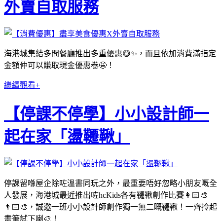
外賣自取服務
海港城集結多間餐廳推出多重優惠😋✨，而且依加消費滿指定
金額仲可以賺取現金優惠卷🤩！
繼續觀看+
【停課不停學】小小設計師一
起在家「盪韆鞦」
停課留喺屋企除咗溫書同玩之外，最重要唔好忽略小朋友嘅全
人發展，海港城最近推出咗hcKids各有韆鞦創作比賽👩🏻‍🎨
👨🏻‍🎨，誠邀一班小小設計師創作獨一無二嘅韆鞦！一齊拎起
畫筆試下喇🎨！