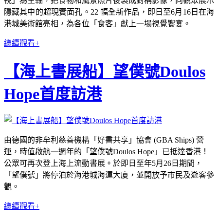
視」為主軸，把食物和風景照片後製成對稱影像，向觀眾展示
隱藏其中的超現實面孔。22 幅全新作品，即日至6月16日在海
港城美術館亮相，為各位「食客」獻上一場視覺饗宴。
繼續觀看+
【海上書展船】望僕號Doulos
Hope首度訪港
由德國的非牟利慈善機構「好書共享」協會 (GBA Ships) 營
運，時值啟航一週年的「望僕號Doulos Hope」已抵達香港！
公眾可再次登上海上流動書展。於即日至年5月26日期間，
「望僕號」將停泊於海港城海運大廈，並開放予市民及遊客參
觀。
繼續觀看+