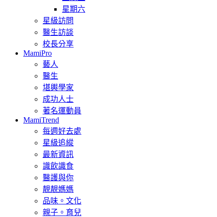
星期六
星級訪問
醫生訪談
校長分享
MamiPro
藝人
醫生
堪輿學家
成功人士
著名運動員
MamiTrend
每週好去處
星級追縱
最新資訊
識飲識食
醫護與你
靚靚媽媽
品味。文化
親子。育兒