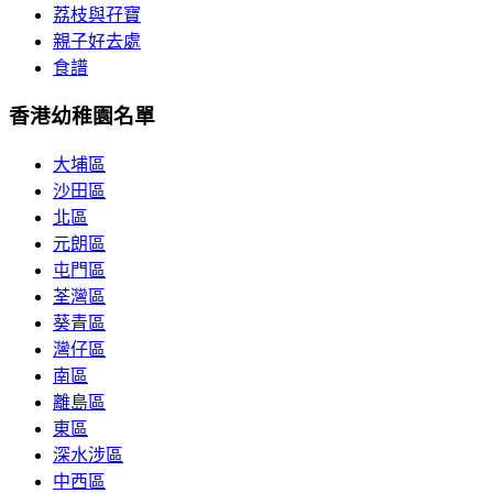
荔枝與孖寶
親子好去處
食譜
香港幼稚園名單
大埔區
沙田區
北區
元朗區
屯門區
荃灣區
葵青區
灣仔區
南區
離島區
東區
深水涉區
中西區