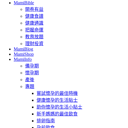
MamiBible
開卷有益
健康食譜
健康通識
把握命運
教育放題
理財投資
MamiBlog
MamiShop
MamiInfo
備孕期
懷孕期
產後
專題
嘗試懷孕的最佳時機
健康懷孕的生活貼士
助你懷孕的生活小貼士
新手媽媽的最佳飲食
排卵指南
孕前飲食