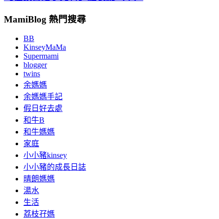
MamiBlog 熱門搜尋
BB
KinseyMaMa
Supermami
blogger
twins
余媽媽
余媽媽手記
假日好去處
和牛B
和牛媽媽
家庭
小小豬kinsey
小小豬的成長日誌
晴朗媽媽
湯水
生活
荔枝孖媽