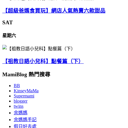
【超級爸媽食買玩】網店人氣熱賣六款甜品
SAT
星期六
【祖教日語小兒科】點餐篇（下）
MamiBlog 熱門搜尋
BB
KinseyMaMa
Supermami
blogger
twins
余媽媽
余媽媽手記
假日好去處