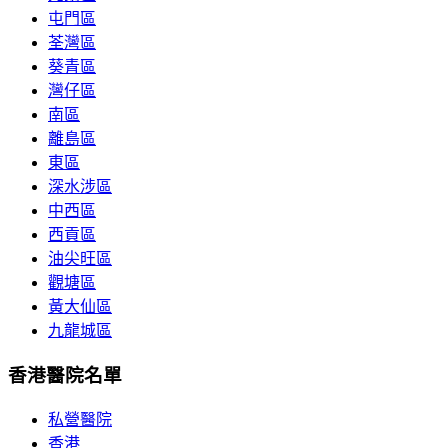
屯門區
荃灣區
葵青區
灣仔區
南區
離島區
東區
深水涉區
中西區
西貢區
油尖旺區
觀塘區
黃大仙區
九龍城區
香港醫院名單
私營醫院
香港