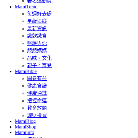
著名運動員
MamiTrend
每週好去處
星級追縱
最新資訊
識飲識食
醫護與你
靚靚媽媽
品味。文化
親子。育兒
MamiBible
開卷有益
健康食譜
健康通識
把握命運
教育放題
理財投資
MamiBlog
MamiShop
MamiInfo