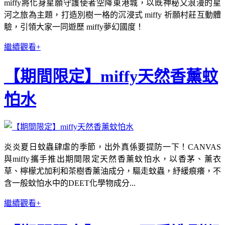
miffy將化身星願守護使者空降東港城，以既神秘又浪漫的星
河之旅為主題，打造別樹一格的沉浸式 miffy 祈願村莊互動體
驗，引領大家一同遊歷 miffy夢幻國度！
繼續觀看+
【期間限定】miffy天然香薰蚊
怕水
炎炎夏日蚊蟲肆虐的季節，出外真係要提防一下！CANVAS
與miffy攜手推出期間限定天然香薰蚊怕水，以香茅、薰衣
草、檸檬尤加利和茶樹香薰油成分，驅走蚊蟲，紓緩痕癢，不
含一般蚊怕水中的DEET化學物成分...
繼續觀看+