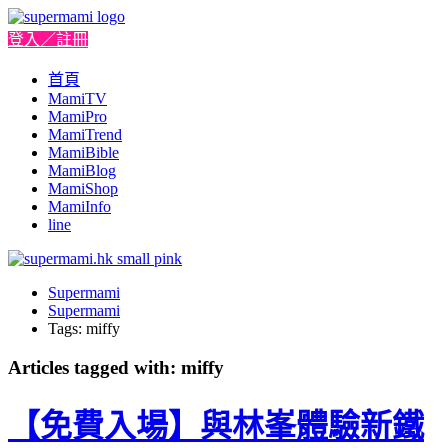
登入／註冊
首頁
MamiTV
MamiPro
MamiTrend
MamiBible
MamiBlog
MamiShop
MamiInfo
line
Supermami
Supermami
Tags: miffy
Articles tagged with: miffy
【免費入場】與林峯體驗新鐵