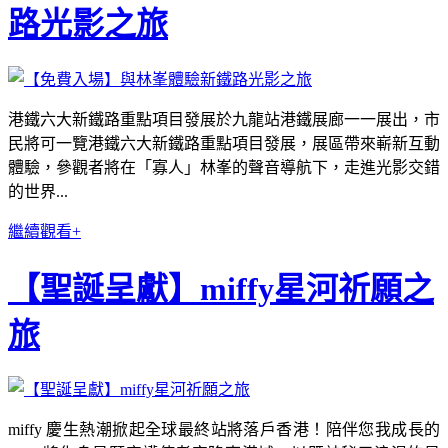
路光影之旅
港鐵六大新鐵路重點項目發展於九龍站港鐵展廊一一展出，市
民將可一覽港鐵六大新鐵路重點項目發展，展區帶來嶄新互動
體驗，參觀者將在「寡人」林峯的聲音導航下，走進光影交錯
的世界...
繼續觀看+
【聖誕呈獻】miffy星河祈願之
旅
miffy 慶生熱潮掀起全球最終站將落戶香港！陪伴您我成長的