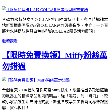
寶礦力水特與女團COLLAR推出限量特典卡，亦同時邀請本
地新晉插畫團隊FAF為COLLAR創作漫畫造型，由穿上一身寶
礦力水特標誌性藍白色造型的COLLAR團員活力展現！
繼續觀看+
【限時免費換領】Miffy粉絲萬
勿錯過
今個夏天，OK便利店與可愛Miffy聯乘，限量推出多款歐陸簡
約風為主的精緻家品系列的精品，從「趣萌」到「時尚」，款
款小家品讓生活充滿儀式感，於煮食或享受美食時同樣樂趣無
窮，賞心悅目！