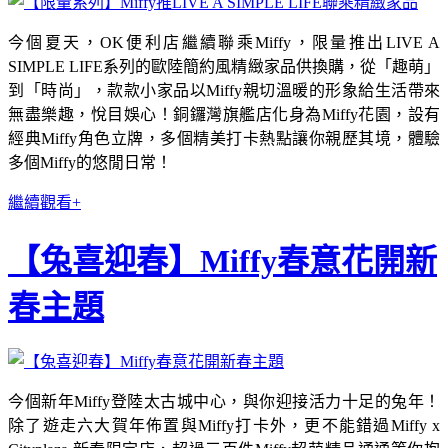
今個夏天，OK便利店繼續聯乘Miffy，限量推出LIVE A
SIMPLE LIFE系列的歐陸簡約風精緻家品供換購，從「趣萌」
到「時尚」，款款小家品以Miffy親切溫暖的形象給生活帶來
無盡樂趣，悅目娛心！銅鑼灣旗艦店化身為Miffy花園，設有
經典Miffy角色立牌，多個精美打卡熱點讓你親歷其境，體驗
多個Miffy的悠閒日常！
繼續觀看+
【兔喜迎春】Miffy春意花開新
春主題
今個新年Miffy登陸太古城中心，與你迎接活力十足的兔年！
除了遊走六大賀年佈置與Miffy打卡外，更不能錯過Miffy x