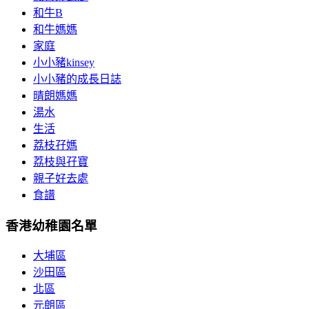
和牛B
和牛媽媽
家庭
小小豬kinsey
小小豬的成長日誌
晴朗媽媽
湯水
生活
荔枝孖媽
荔枝與孖寶
親子好去處
食譜
香港幼稚園名單
大埔區
沙田區
北區
元朗區