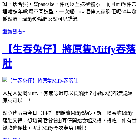
誕，影合照，整pancake，仲可以互送禮物添！而且miffy仲帶
埋咁多年嚟嘅不同造型，一次過show晒俾大家睇佢呢60年嚟
係點過，miffy粉絲們又點可以錯過⋯⋯
繼續觀看+
【生吞兔仔】將原隻Miffy吞落
肚
人見人愛嘅Miffy，有無諗過可以食落肚？小編以前都無諗過
原來可以！！
點心代表由今日（14/7）開始賣Miffy點心，想一啖吞咗Miffy
落肚又得，想切開佢慢慢由耳仔開始食起又得，得咗！仲有廿
幾款俾你揀，呢班Miffy今次走唔甩喇！