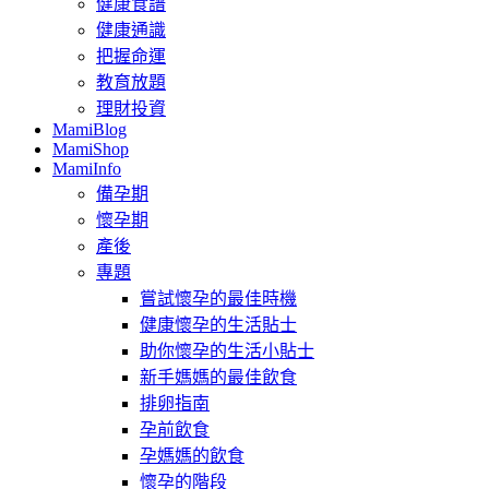
健康食譜
健康通識
把握命運
教育放題
理財投資
MamiBlog
MamiShop
MamiInfo
備孕期
懷孕期
產後
專題
嘗試懷孕的最佳時機
健康懷孕的生活貼士
助你懷孕的生活小貼士
新手媽媽的最佳飲食
排卵指南
孕前飲食
孕媽媽的飲食
懷孕的階段