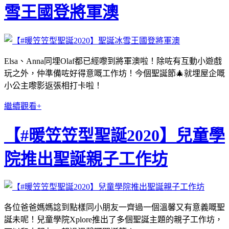
雪王國登將軍澳
Elsa、Anna同埋Olaf都已經嚟到將軍澳啦！除咗有互動小遊戲
玩之外，仲準備咗好得意嘅工作坊！今個聖誕節🎄就埋屋企嘅
小公主嚟影返張相打卡啦！
繼續觀看+
【#暖笠笠型聖誕2020】兒童學
院推出聖誕親子工作坊
各位爸爸媽媽諗到點樣同小朋友一齊過一個溫馨又有意義嘅聖
誕未呢！兒童學院Xplore推出了多個聖誕主題的親子工作坊，