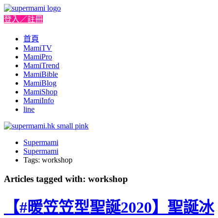
登入／註冊
首頁
MamiTV
MamiPro
MamiTrend
MamiBible
MamiBlog
MamiShop
MamiInfo
line
Supermami
Supermami
Tags: workshop
Articles tagged with: workshop
【#暖笠笠型聖誕2020】聖誕冰