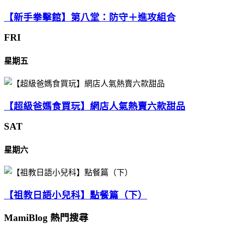
【新手拳擊館】第八堂：防守＋進攻組合
FRI
星期五
【超級爸媽食買玩】網店人氣熱賣六款甜品
SAT
星期六
【祖教日語小兒科】點餐篇（下）
MamiBlog 熱門搜尋