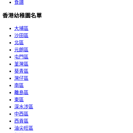
食譜
香港幼稚園名單
大埔區
沙田區
北區
元朗區
屯門區
荃灣區
葵青區
灣仔區
南區
離島區
東區
深水涉區
中西區
西貢區
油尖旺區