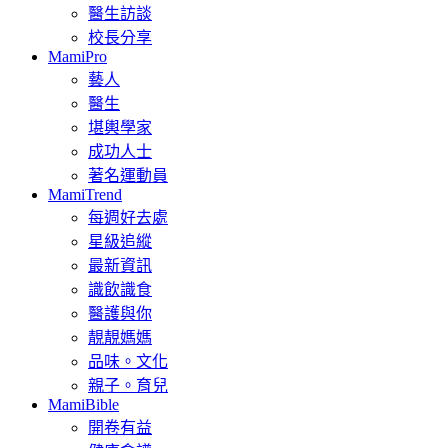
醫生訪談
校長分享
MamiPro
藝人
醫生
堪輿學家
成功人士
著名運動員
MamiTrend
每週好去處
星級追縱
最新資訊
識飲識食
醫護與你
靚靚媽媽
品味。文化
親子。育兒
MamiBible
開卷有益