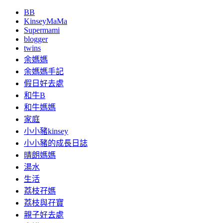
BB
KinseyMaMa
Supermami
blogger
twins
余媽媽
余媽媽手記
假日好去處
和牛B
和牛媽媽
家庭
小小豬kinsey
小小豬的成長日誌
晴朗媽媽
湯水
生活
荔枝孖媽
荔枝與孖寶
親子好去處