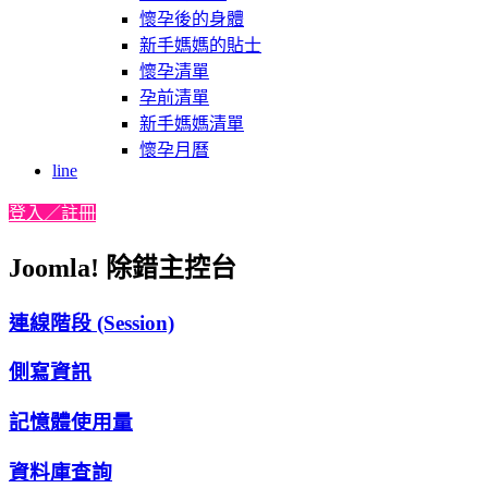
懷孕後的身體
新手媽媽的貼士
懷孕清單
孕前清單
新手媽媽清單
懷孕月曆
line
登入／註冊
Joomla! 除錯主控台
連線階段 (Session)
側寫資訊
記憶體使用量
資料庫查詢