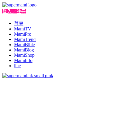
登入／註冊
首頁
MamiTV
MamiPro
MamiTrend
MamiBible
MamiBlog
MamiShop
MamiInfo
line