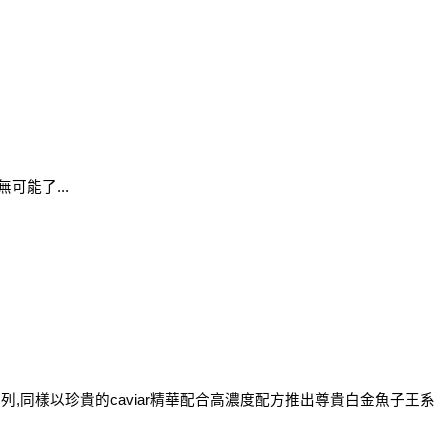
能了... 
系列,同樣以珍貴的caviar精華配合高濃度配方推出尊貴白金魚子王系