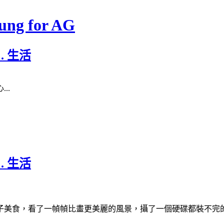
ung for AG
 . 生活
..
 . 生活
食，看了一幀幀比畫更美麗的風景，攝了一個硬碟都裝不完的相片，最