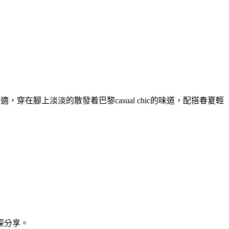
s內龍非常的舒適，穿在腳上淡淡的散發着巴黎casual chic的味道，配搭春夏輕
深分享。