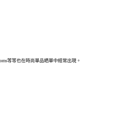
s, Toms等等也在時尚單品晒單中經常出現。