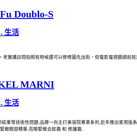
i-Fu Doublo-S
 . 生活
老實講訪問拍照有時候還可以修修圖先出街，但電影電視鏡頭前就無可
 ANKEL MARNI
 . 生活
背後科研結果等技術性問題,品牌一向主打美容院專業系列,近年推出家用版
緊緻眼部精華,亮眼緊緻去紋霜 和 修護霜. 