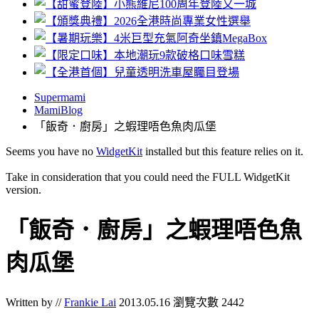
Supermami
MamiBlog
「飯奇．廚房」之蝦理唔色魚肉瓜堡
Seems you have no
WidgetKit
installed but this feature relies on it.
Take in consideration that you could need the FULL WidgetKit
version.
「飯奇．廚房」之蝦理唔色魚
肉瓜堡
Written by //
Frankie Lai
2013.05.16
瀏覽次數 2442