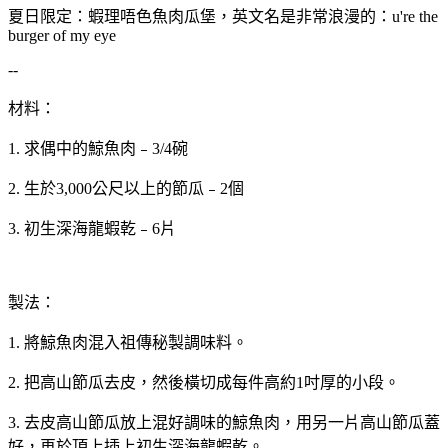
夏日限定：蝦理唔色魚肉瓜堡，英文名是非常浪漫的：u're the
burger of my eye
--
材料：
1. 求偶中的鯨魚肉﹣3/4碗
2. 生於3,000公尺以上的節瓜﹣2個
3. 初生深海龍蝦乾﹣6片
製法：
1. 將鯨魚肉混入祖傳秘製調味料。
2. 把高山節瓜去皮，然後橫切成每件高約1吋厚的小段。
3. 去皮高山節瓜放上混好調味的鯨魚肉，用另一片高山節瓜蓋
好，再於頂上插上初生深海龍蝦乾。