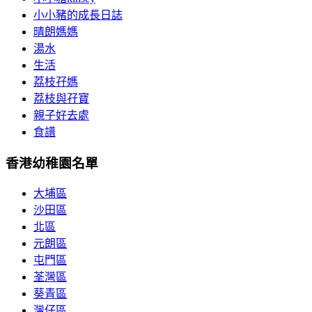
小小豬的成長日誌
晴朗媽媽
湯水
生活
荔枝孖媽
荔枝與孖寶
親子好去處
食譜
香港幼稚園名單
大埔區
沙田區
北區
元朗區
屯門區
荃灣區
葵青區
灣仔區