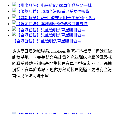
【全港首個】兒童透明洗車屋矚目登場
炎炎夏日奧海城聯乘Jumptopia 驚喜打造盛夏「極速車隊
訓練基地」，完美結合高能量的充氣彈床挑戰與沉浸式
的職業體驗。訓練基地集極速賽車巨型彈床、6.5米高速
滑梯、賽車維修站、迷你方程式極速隧道，更設有全港
首個兒童透明洗車屋...