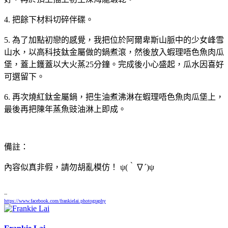
4. 把餘下材料切碎伴碟。
5. 為了加點初戀的感覺，我把位於阿爾卑斯山脈中的少女峰雪
山水，以高科技鈦金屬做的鍋煮滾，然後放入蝦理唔色魚肉瓜
堡，蓋上鑊蓋以大火蒸25分鐘。完成後小心盛起，瓜水因喜好
可選留下。
6. 再次燒紅鈦金屬鍋，把生油煮沸淋在蝦理唔色魚肉瓜堡上，
最後再把陳年蒸魚豉油淋上即成。
備註：
內容似真非假，請勿胡亂模仿！ ψ(｀∇´)ψ
--
https://www.facebook.com/frankielai.photography