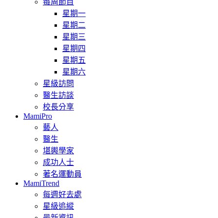
每周節目
星期一
星期二
星期三
星期四
星期五
星期六
星級訪問
醫生訪談
校長分享
MamiPro
藝人
醫生
堪輿學家
成功人士
著名運動員
MamiTrend
每週好去處
星級追縱
最新資訊