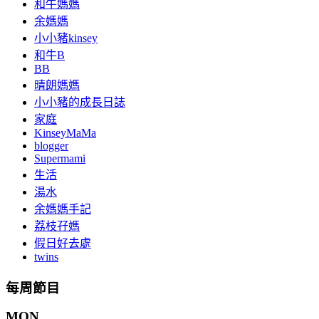
和牛媽媽
余媽媽
小小豬kinsey
和牛B
BB
晴朗媽媽
小小豬的成長日誌
家庭
KinseyMaMa
blogger
Supermami
生活
湯水
余媽媽手記
荔枝孖媽
假日好去處
twins
每周節目
MON