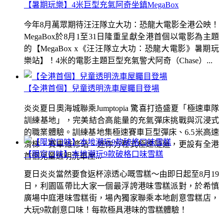
【暑期玩樂】4米巨型充氣阿奇坐鎮MegaBox
今年8月萬眾期待汪汪隊立大功：恐龍大電影全港公映！
MegaBox於8月1至31日隆重呈獻全港首個以電影為主題
的【MegaBox x《汪汪隊立大功：恐龍大電影》暑期玩
樂站】！4米的電影主題巨型充氣警犬阿奇（Chase）...
【全港首個】兒童透明洗車屋矚目登場
炎炎夏日奧海城聯乘Jumptopia 驚喜打造盛夏「極速車隊
訓練基地」，完美結合高能量的充氣彈床挑戰與沉浸式
的職業體驗。訓練基地集極速賽車巨型彈床、6.5米高速
滑梯、賽車維修站、迷你方程式極速隧道，更設有全港
【限定口味】本地潮玩9款破格口味雪糕
首個兒童透明洗車屋...
夏日炎炎當然要食返杯涼透心嘅雪糕～由即日起至8月19
日，利園區帶比大家一個最浮誇港味雪糕派對，於希慎
廣場中庭港味雪糕街，場內獨家聯乘本地創意雪糕店，
大玩9款創意口味！每款極具港味的雪糕體驗！