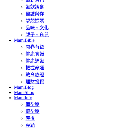
識飲識食
醫護與你
靚靚媽媽
品味。文化
親子。育兒
MamiBible
開卷有益
健康食譜
健康通識
把握命運
教育放題
理財投資
MamiBlog
MamiShop
MamiInfo
備孕期
懷孕期
產後
專題