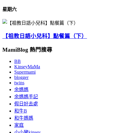
星期六
【祖教日語小兒科】點餐篇（下）
MamiBlog 熱門搜尋
BB
KinseyMaMa
Supermami
blogger
twins
余媽媽
余媽媽手記
假日好去處
和牛B
和牛媽媽
家庭
小小豬kinsey