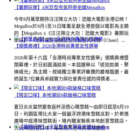
【暑期玩樂】4米巨型充氣阿奇坐鎮MegaBox
今年8月萬眾期待汪汪隊立大功：恐龍大電影全港公映！
MegaBox於8月1至31日隆重呈獻全港首個以電影為主題
的【MegaBox x《汪汪隊立大功：恐龍大電影》暑期玩
樂站】！4米的電影主題巨型充氣警犬阿奇（Chase）...
【頒獎典禮】2026全港時尚專業女性選舉
2026年第十六屆「全港時尚專業女性選舉」頒獎典禮暨
閉幕禮，於日前圓滿結束，本屆選舉以「琥珀如美．聚
煥城光」為主題，經過獨立專業評審團的嚴格甄選，最
終誕生7位兼具卓越實力與社會責任感的得獎者......
【限定口味】本地潮玩9款破格口味雪糕
夏日炎炎當然要食返杯涼透心嘅雪糕～由即日起至8月19
日，利園區帶比大家一個最浮誇港味雪糕派對，於希慎
廣場中庭港味雪糕街，場內獨家聯乘本地創意雪糕店，
大玩9款創意口味！每款極具港味的雪糕體驗！