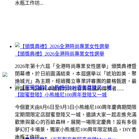
水瓶工作坊...
【頒獎典禮】2026全港時尚專業女性選舉
2026年第十六屆「全港時尚專業女性選舉」頒獎典禮暨
閉幕禮，於日前圓滿結束，本屆選舉以「琥珀如美．聚
煥城光」為主題，經過獨立專業評審團的嚴格甄選，最
終誕生7位兼具卓越實力與社會責任感的得獎者......
【甜蜜登陸】小熊維尼100周年登陸又一城
今個夏天由8月6日至9月3日小熊維尼100周年慶典期間限
定期間限定店甜蜜登陸又一城，邀請大家一起走進充滿
歡樂與童心的百畝森林，展開一場限定慶典！設有多個
夢幻打卡場景，獨家小熊維尼100周年限定精品，DIY香
水瓶工作坊...