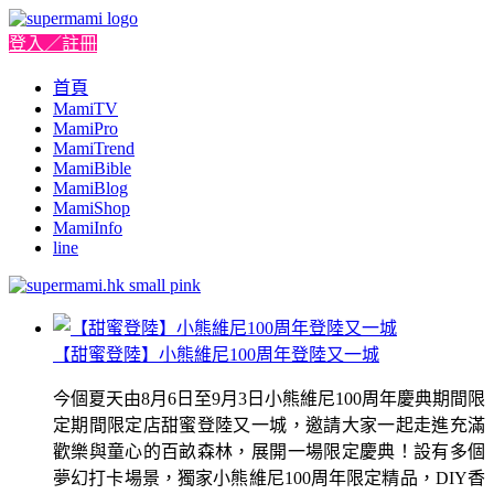
登入／註冊
首頁
MamiTV
MamiPro
MamiTrend
MamiBible
MamiBlog
MamiShop
MamiInfo
line
【甜蜜登陸】小熊維尼100周年登陸又一城
今個夏天由8月6日至9月3日小熊維尼100周年慶典期間限
定期間限定店甜蜜登陸又一城，邀請大家一起走進充滿
歡樂與童心的百畝森林，展開一場限定慶典！設有多個
夢幻打卡場景，獨家小熊維尼100周年限定精品，DIY香