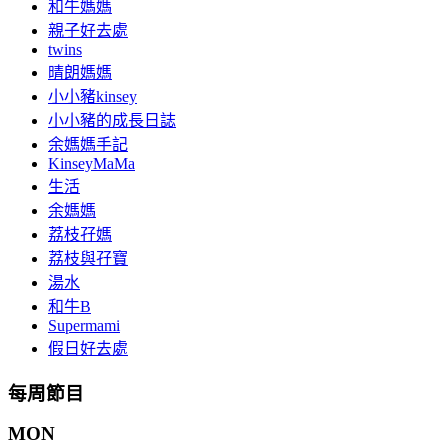
和牛媽媽
親子好去處
twins
晴朗媽媽
小小豬kinsey
小小豬的成長日誌
余媽媽手記
KinseyMaMa
生活
余媽媽
荔枝孖媽
荔枝與孖寶
湯水
和牛B
Supermami
假日好去處
每周節目
MON