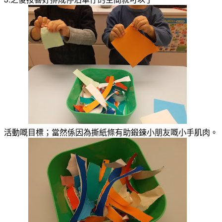
活動嘅目標；當然係因為撕紙條有助鍛鍊小朋友嘅小手肌肉。