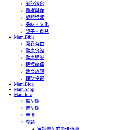
識飲識食
醫護與你
靚靚媽媽
品味。文化
親子。育兒
MamiBible
開卷有益
健康食譜
健康通識
把握命運
教育放題
理財投資
MamiBlog
MamiShop
MamiInfo
備孕期
懷孕期
產後
專題
嘗試懷孕的最佳時機