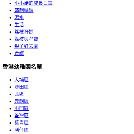
小小豬的成長日誌
晴朗媽媽
湯水
生活
荔枝孖媽
荔枝與孖寶
親子好去處
食譜
香港幼稚園名單
大埔區
沙田區
北區
元朗區
屯門區
荃灣區
葵青區
灣仔區