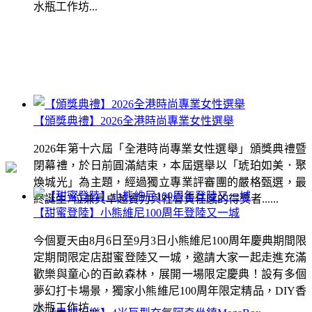
水瓶工作坊...
【頒獎典禮】2026全港時尚專業女性選舉
2026年第十六屆「全港時尚專業女性選舉」頒獎典禮暨
閉幕禮，於日前圓滿結束，本屆選舉以「琥珀如美．聚
煥城光」為主題，經過獨立專業評審團的嚴格甄選，最
終誕生7位兼具卓越實力與社會責任感的得獎者......
【甜蜜登陸】小熊維尼100周年登陸又一城
今個夏天由8月6日至9月3日小熊維尼100周年慶典期間限
定期間限定店甜蜜登陸又一城，邀請大家一起走進充滿
歡樂與童心的百畝森林，展開一場限定慶典！設有多個
夢幻打卡場景，獨家小熊維尼100周年限定精品，DIY香
水瓶工作坊...