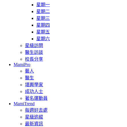
星期一
星期二
星期三
星期四
星期五
星期六
星級訪問
醫生訪談
校長分享
MamiPro
藝人
醫生
堪輿學家
成功人士
著名運動員
MamiTrend
每週好去處
星級追縱
最新資訊