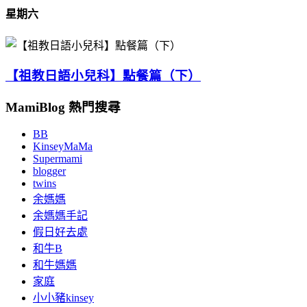
星期六
【祖教日語小兒科】點餐篇（下）
MamiBlog 熱門搜尋
BB
KinseyMaMa
Supermami
blogger
twins
余媽媽
余媽媽手記
假日好去處
和牛B
和牛媽媽
家庭
小小豬kinsey