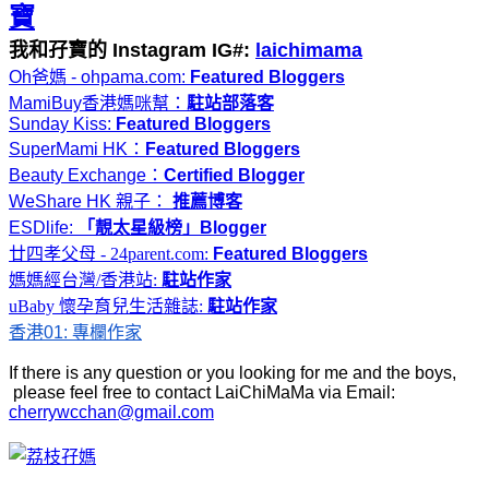
寶
我和孖寶的 Instagram IG#:
laichimama
Oh爸媽 - ohpama.com:
Featured Bloggers
MamiBuy香港媽咪幫：
駐站部落客
Sunday Kiss:
Featured Bloggers
SuperMami HK：
Featured Bloggers
Beauty Exchange：
Certified Blogger
WeShare HK 親子：
推薦博客
ESDlife:
「靚太星級榜」Blogger
廿四孝父母 - 24parent.com:
Featured Bloggers
媽媽經台灣/香港站:
駐站作家
uBaby 懷孕育兒生活雜誌
:
駐站作家
香港01: 專欄作家
If there is any question or you looking for me and the boys,
please feel free to contact LaiChiMaMa via Email:
cherrywcchan@gmail.com