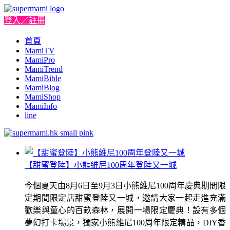
登入／註冊
首頁
MamiTV
MamiPro
MamiTrend
MamiBible
MamiBlog
MamiShop
MamiInfo
line
【甜蜜登陸】小熊維尼100周年登陸又一城
今個夏天由8月6日至9月3日小熊維尼100周年慶典期間限
定期間限定店甜蜜登陸又一城，邀請大家一起走進充滿
歡樂與童心的百畝森林，展開一場限定慶典！設有多個
夢幻打卡場景，獨家小熊維尼100周年限定精品，DIY香