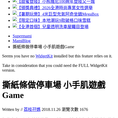
Supermami
MamiBlog
撕紙條做停車場 小手肌遊戲Game
Seems you have no
WidgetKit
installed but this feature relies on it.
Take in consideration that you could need the FULL WidgetKit
version.
撕紙條做停車場 小手肌遊戲
Game
Written by //
荔枝孖媽
2018.11.26
瀏覽次數 1676