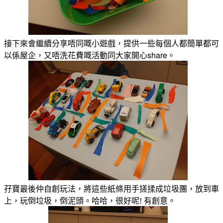
接下來會繼續分享唔同嘅小遊戲，提供一些每個人都簡單都可
以係屋企，又唔洗花費嘅活動同大家開心share。
孖寶最後仲自創玩法，將這些紙條用手搓揉成垃圾團，放到車
上，玩倒垃圾，倒泥頭。哈哈，很好呢! 有創意。