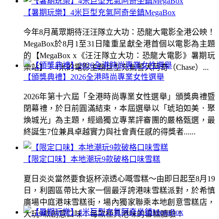
【暑期玩樂】4米巨型充氣阿奇坐鎮MegaBox
今年8月萬眾期待汪汪隊立大功：恐龍大電影全港公映！
MegaBox於8月1至31日隆重呈獻全港首個以電影為主題
的【MegaBox x《汪汪隊立大功：恐龍大電影》暑期玩
樂站】！4米的電影主題巨型充氣警犬阿奇（Chase）...
【頒獎典禮】2026全港時尚專業女性選舉
2026年第十六屆「全港時尚專業女性選舉」頒獎典禮暨
閉幕禮，於日前圓滿結束，本屆選舉以「琥珀如美．聚
煥城光」為主題，經過獨立專業評審團的嚴格甄選，最
終誕生7位兼具卓越實力與社會責任感的得獎者......
【限定口味】本地潮玩9款破格口味雪糕
夏日炎炎當然要食返杯涼透心嘅雪糕～由即日起至8月19
日，利園區帶比大家一個最浮誇港味雪糕派對，於希慎
廣場中庭港味雪糕街，場內獨家聯乘本地創意雪糕店，
大玩9款創意口味！每款極具港味的雪糕體驗！