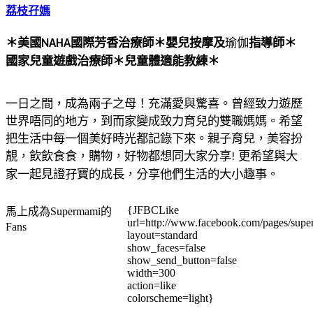
荔枝孖媽
＊美國
國際芳香治療師
＊
嬰兒按摩及
瑜伽
指導師
＊
NAHA
國家兒童遊戲治療師
＊
兒童體適能教練
＊
一日之間，成為兩子之母！充滿愛與驚喜。曾經致力遊歷
世界唔同的地方，到而家變成致力育兒的雙職媽媽。希望
把生活中每一個美好時光都記錄下來。親子育兒，美容扮
靚，飲飲食食，購物，好物都想同大家分享
更希望與大
!
家一起見證孖寶的成長，分享他們生活的大小趣事。
{JFBCLike
馬上成為Supermami的
url=http://www.facebook.com/pages/su
Fans
layout=standard
show_faces=false
show_send_button=false
width=300
action=like
colorscheme=light}