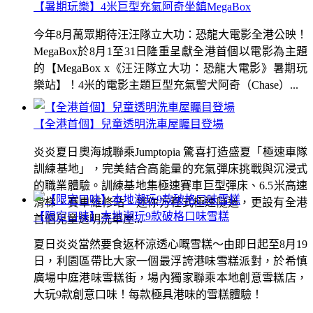
【暑期玩樂】4米巨型充氣阿奇坐鎮MegaBox
今年8月萬眾期待汪汪隊立大功：恐龍大電影全港公映！
MegaBox於8月1至31日隆重呈獻全港首個以電影為主題
的【MegaBox x《汪汪隊立大功：恐龍大電影》暑期玩
樂站】！4米的電影主題巨型充氣警犬阿奇（Chase）...
【全港首個】兒童透明洗車屋矚目登場
炎炎夏日奧海城聯乘Jumptopia 驚喜打造盛夏「極速車隊
訓練基地」，完美結合高能量的充氣彈床挑戰與沉浸式
的職業體驗。訓練基地集極速賽車巨型彈床、6.5米高速
滑梯、賽車維修站、迷你方程式極速隧道，更設有全港
【限定口味】本地潮玩9款破格口味雪糕
首個兒童透明洗車屋...
夏日炎炎當然要食返杯涼透心嘅雪糕～由即日起至8月19
日，利園區帶比大家一個最浮誇港味雪糕派對，於希慎
廣場中庭港味雪糕街，場內獨家聯乘本地創意雪糕店，
大玩9款創意口味！每款極具港味的雪糕體驗！