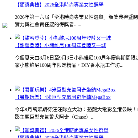
【頒獎典禮】2026全港時尚專業女性選舉
2026年第十六屆「全港時尚專業女性選舉」頒獎典禮
實力與社會責任感的得獎者......
【甜蜜登陸】小熊維尼100周年登陸又一城
今個夏天由8月6日至9月3日小熊維尼100周年慶典期
家小熊維尼100周年限定精品，DIY香水瓶工作坊...
【暑期玩樂】4米巨型充氣阿奇坐鎮MegaBox
今年8月萬眾期待汪汪隊立大功：恐龍大電影全港公映！Me
影主題巨型充氣警犬阿奇（Chase）...
【頒獎典禮】2026全港時尚專業女性選舉