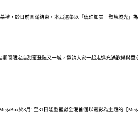
暨閉幕禮，於日前圓滿結束，本屆選舉以「琥珀如美．聚煥城光」
間限定期間限定店甜蜜登陸又一城，邀請大家一起走進充滿歡樂與
gaBox於8月1至31日隆重呈獻全港首個以電影為主題的【Meg