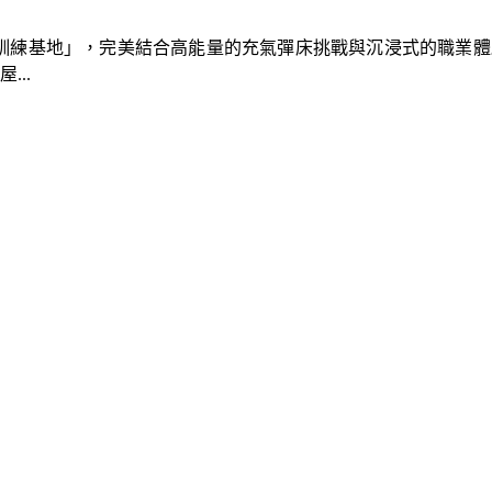
速車隊訓練基地」，完美結合高能量的充氣彈床挑戰與沉浸式的職業
..