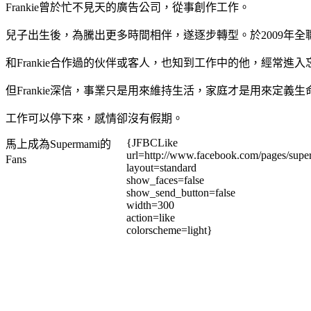
Frankie曾於忙不見天的廣告公司，從事創作工作。
兒子出生後，為騰出更多時間相伴，遂逐步轉型。於2009年
和Frankie合作過的伙伴或客人，也知到工作中的他，經常
但Frankie深信，事業只是用來維持生活，家庭才是用來定義生
工作可以停下來，感情卻沒有假期。
{JFBCLike
馬上成為Supermami的
url=http://www.facebook.com/pages/su
Fans
layout=standard
show_faces=false
show_send_button=false
width=300
action=like
colorscheme=light}