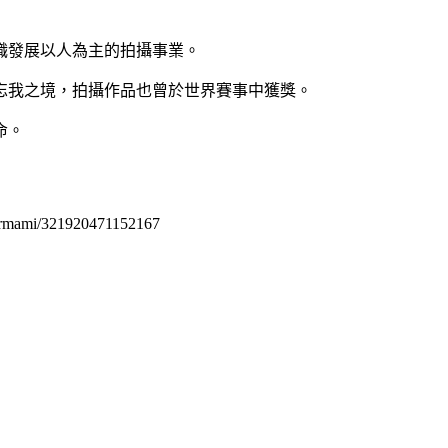
全職發展以人為主的拍攝事業。
進入忘我之境，拍攝作品也曾於世界賽事中獲獎。
命。
permami/321920471152167