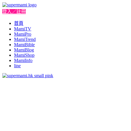
登入／註冊
首頁
MamiTV
MamiPro
MamiTrend
MamiBible
MamiBlog
MamiShop
MamiInfo
line