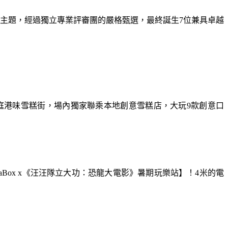
為主題，經過獨立專業評審團的嚴格甄選，最終誕生7位兼具卓越
庭港味雪糕街，場內獨家聯乘本地創意雪糕店，大玩9款創意口
aBox x《汪汪隊立大功：恐龍大電影》暑期玩樂站】！4米的電