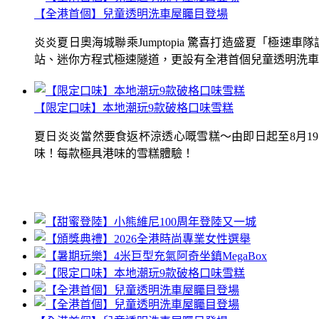
【全港首個】兒童透明洗車屋矚目登場
炎炎夏日奧海城聯乘Jumptopia 驚喜打造盛夏「極
站、迷你方程式極速隧道，更設有全港首個兒童透明洗車屋.
【限定口味】本地潮玩9款破格口味雪糕
夏日炎炎當然要食返杯涼透心嘅雪糕～由即日起至8月1
味！每款極具港味的雪糕體驗！