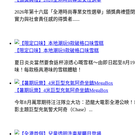
2026年第十六屆「全港時尚專業女性選舉」頒獎典禮
實力與社會責任感的得獎者......
【限定口味】本地潮玩9款破格口味雪糕
夏日炎炎當然要食返杯涼透心嘅雪糕～由即日起至8月1
味！每款極具港味的雪糕體驗！
【暑期玩樂】4米巨型充氣阿奇坐鎮MegaBox
今年8月萬眾期待汪汪隊立大功：恐龍大電影全港公映！Me
影主題巨型充氣警犬阿奇（Chase）...