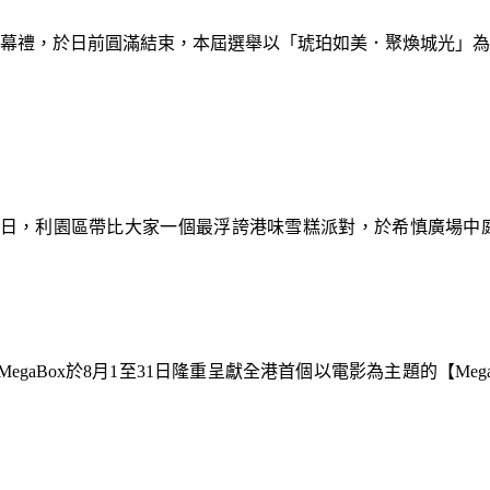
暨閉幕禮，於日前圓滿結束，本屆選舉以「琥珀如美．聚煥城光」
9日，利園區帶比大家一個最浮誇港味雪糕派對，於希慎廣場中
gaBox於8月1至31日隆重呈獻全港首個以電影為主題的【Meg