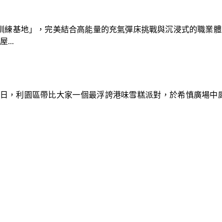
速車隊訓練基地」，完美結合高能量的充氣彈床挑戰與沉浸式的職業
..
9日，利園區帶比大家一個最浮誇港味雪糕派對，於希慎廣場中