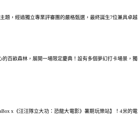
為主題，經過獨立專業評審團的嚴格甄選，最終誕生7位兼具卓越
童心的百畝森林，展開一場限定慶典！設有多個夢幻打卡場景，獨
aBox x《汪汪隊立大功：恐龍大電影》暑期玩樂站】！4米的電