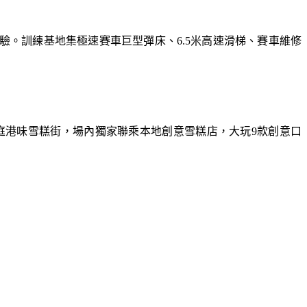
體驗。訓練基地集極速賽車巨型彈床、6.5米高速滑梯、賽車維修
庭港味雪糕街，場內獨家聯乘本地創意雪糕店，大玩9款創意口