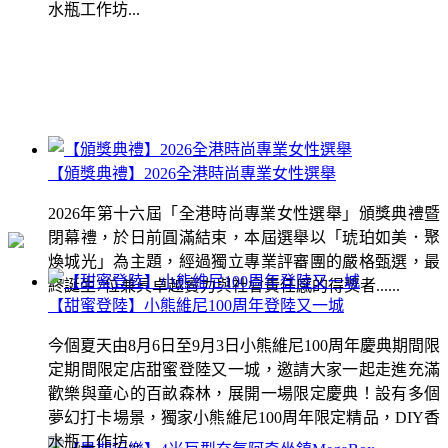
水瓶工作坊...
【頒獎典禮】2026全港時尚專業女性選舉
2026年第十六屆「全港時尚專業女性選舉」頒獎典禮暨
閉幕禮，於日前圓滿結束，本屆選舉以「琥珀如美．聚
煥城光」為主題，經過獨立專業評審團的嚴格甄選，最
終誕生7位兼具卓越實力與社會責任感的得獎者......
【甜蜜登陸】小熊維尼100周年登陸又一城
今個夏天由8月6日至9月3日小熊維尼100周年慶典期間限
定期間限定店甜蜜登陸又一城，邀請大家一起走進充滿
歡樂與童心的百畝森林，展開一場限定慶典！設有多個
夢幻打卡場景，獨家小熊維尼100周年限定精品，DIY香
水瓶工作坊...