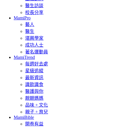
醫生訪談
校長分享
MamiPro
藝人
醫生
堪輿學家
成功人士
著名運動員
MamiTrend
每週好去處
星級追縱
最新資訊
識飲識食
醫護與你
靚靚媽媽
品味。文化
親子。育兒
MamiBible
開卷有益