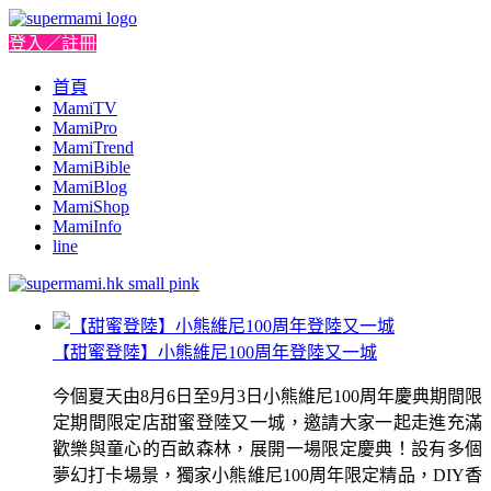
登入／註冊
首頁
MamiTV
MamiPro
MamiTrend
MamiBible
MamiBlog
MamiShop
MamiInfo
line
【甜蜜登陸】小熊維尼100周年登陸又一城
今個夏天由8月6日至9月3日小熊維尼100周年慶典期間限
定期間限定店甜蜜登陸又一城，邀請大家一起走進充滿
歡樂與童心的百畝森林，展開一場限定慶典！設有多個
夢幻打卡場景，獨家小熊維尼100周年限定精品，DIY香