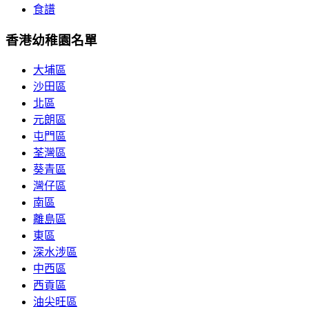
食譜
香港幼稚園名單
大埔區
沙田區
北區
元朗區
屯門區
荃灣區
葵青區
灣仔區
南區
離島區
東區
深水涉區
中西區
西貢區
油尖旺區