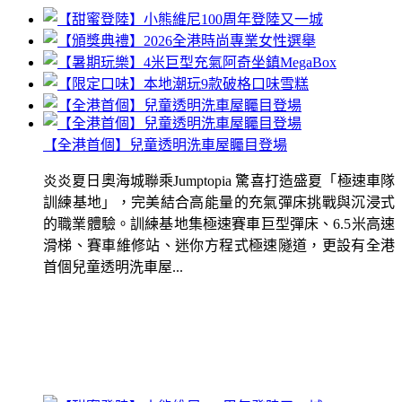
【全港首個】兒童透明洗車屋矚目登場
炎炎夏日奧海城聯乘Jumptopia 驚喜打造盛夏「極速車隊
訓練基地」，完美結合高能量的充氣彈床挑戰與沉浸式
的職業體驗。訓練基地集極速賽車巨型彈床、6.5米高速
滑梯、賽車維修站、迷你方程式極速隧道，更設有全港
首個兒童透明洗車屋...