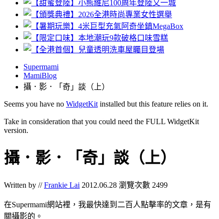
Supermami
MamiBlog
攝．影．「奇」談（上）
Seems you have no
WidgetKit
installed but this feature relies on it.
Take in consideration that you could need the FULL WidgetKit
version.
攝．影．「奇」談（上）
Written by //
Frankie Lai
2012.06.28
瀏覽次數 2499
在Supermami網站裡，我最快達到二百人點擊率的文章，是有
關攝影的。