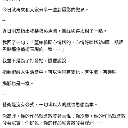
今日就再來和大家分享一些對攝影的微見。
--
近日朋友指出我某張蒸魚圖，薑絲切得太粗了一點。
我回了一句：「薑絲係睇心情切的，心情好咪切幼d囉！話晒
煮餸都係藝術表現的一種⋯⋯」
我並不是為了打發她，隨便說說。
把藝術融
入生活當中，可以活得有變化、有生氣、有趣味⋯⋯
攝影也是一樣。
--
藝術是沒有公式，一切均以人的感情思想為本。
你高興，你的作品就會散發著喜悅；你冷靜，你的作品就會散
發著沉實；你好色，你的作品就會散發著淫邪⋯⋯