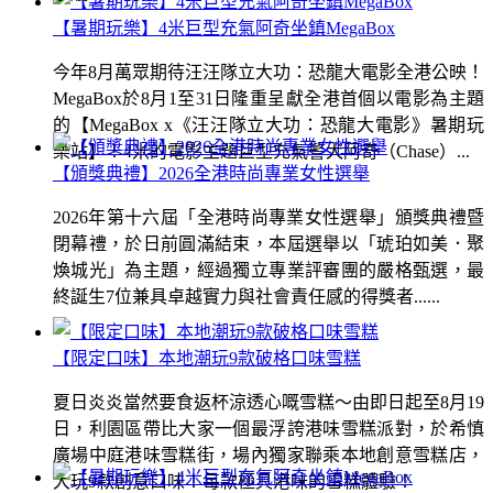
【暑期玩樂】4米巨型充氣阿奇坐鎮MegaBox
今年8月萬眾期待汪汪隊立大功：恐龍大電影全港公映！
MegaBox於8月1至31日隆重呈獻全港首個以電影為主題
的【MegaBox x《汪汪隊立大功：恐龍大電影》暑期玩
樂站】！4米的電影主題巨型充氣警犬阿奇（Chase）...
【頒獎典禮】2026全港時尚專業女性選舉
2026年第十六屆「全港時尚專業女性選舉」頒獎典禮暨
閉幕禮，於日前圓滿結束，本屆選舉以「琥珀如美．聚
煥城光」為主題，經過獨立專業評審團的嚴格甄選，最
終誕生7位兼具卓越實力與社會責任感的得獎者......
【限定口味】本地潮玩9款破格口味雪糕
夏日炎炎當然要食返杯涼透心嘅雪糕～由即日起至8月19
日，利園區帶比大家一個最浮誇港味雪糕派對，於希慎
廣場中庭港味雪糕街，場內獨家聯乘本地創意雪糕店，
大玩9款創意口味！每款極具港味的雪糕體驗！