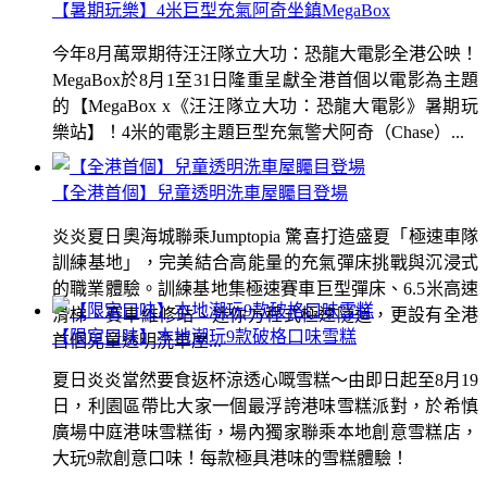
【暑期玩樂】4米巨型充氣阿奇坐鎮MegaBox
今年8月萬眾期待汪汪隊立大功：恐龍大電影全港公映！
MegaBox於8月1至31日隆重呈獻全港首個以電影為主題
的【MegaBox x《汪汪隊立大功：恐龍大電影》暑期玩
樂站】！4米的電影主題巨型充氣警犬阿奇（Chase）...
【全港首個】兒童透明洗車屋矚目登場
炎炎夏日奧海城聯乘Jumptopia 驚喜打造盛夏「極速車隊
訓練基地」，完美結合高能量的充氣彈床挑戰與沉浸式
的職業體驗。訓練基地集極速賽車巨型彈床、6.5米高速
滑梯、賽車維修站、迷你方程式極速隧道，更設有全港
【限定口味】本地潮玩9款破格口味雪糕
首個兒童透明洗車屋...
夏日炎炎當然要食返杯涼透心嘅雪糕～由即日起至8月19
日，利園區帶比大家一個最浮誇港味雪糕派對，於希慎
廣場中庭港味雪糕街，場內獨家聯乘本地創意雪糕店，
大玩9款創意口味！每款極具港味的雪糕體驗！