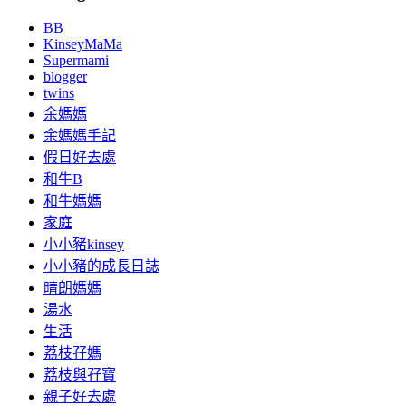
BB
KinseyMaMa
Supermami
blogger
twins
余媽媽
余媽媽手記
假日好去處
和牛B
和牛媽媽
家庭
小小豬kinsey
小小豬的成長日誌
晴朗媽媽
湯水
生活
荔枝孖媽
荔枝與孖寶
親子好去處