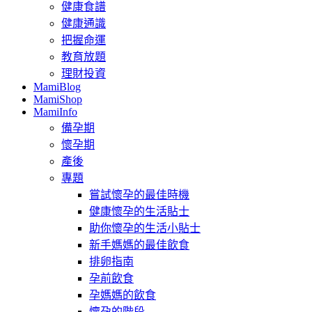
健康食譜
健康通識
把握命運
教育放題
理財投資
MamiBlog
MamiShop
MamiInfo
備孕期
懷孕期
產後
專題
嘗試懷孕的最佳時機
健康懷孕的生活貼士
助你懷孕的生活小貼士
新手媽媽的最佳飲食
排卵指南
孕前飲食
孕媽媽的飲食
懷孕的階段