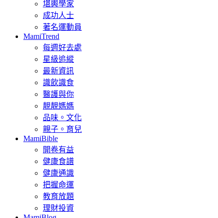
堪輿學家
成功人士
著名運動員
MamiTrend
每週好去處
星級追縱
最新資訊
識飲識食
醫護與你
靚靚媽媽
品味。文化
親子。育兒
MamiBible
開卷有益
健康食譜
健康通識
把握命運
教育放題
理財投資
MamiBlog