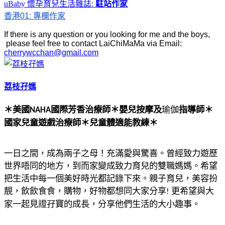
uBaby 懷孕育兒生活雜誌
:
駐站作家
香港01: 專欄作家
If there is any question or you looking for me and the boys,
please feel free to contact LaiChiMaMa via Email:
cherrywcchan@gmail.com
荔枝孖媽
＊美國
國際芳香治療師
＊
嬰兒按摩及
瑜伽
指導師
＊
NAHA
國家兒童遊戲治療師
＊
兒童體適能教練
＊
一日之間，成為兩子之母！充滿愛與驚喜。曾經致力遊歷
世界唔同的地方，到而家變成致力育兒的雙職媽媽。希望
把生活中每一個美好時光都記錄下來。親子育兒，美容扮
靚，飲飲食食，購物，好物都想同大家分享
更希望與大
!
家一起見證孖寶的成長，分享他們生活的大小趣事。