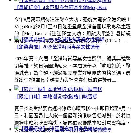
【暑期玩樂】4米巨型充氣阿奇坐鎮MegaBox
今年8月萬眾期待汪汪隊立大功：恐龍大電影全港公映！
MegaBox於8月1至31日隆重呈獻全港首個以電影為主題
的【MegaBox x《汪汪隊立大功：恐龍大電影》暑期玩
樂站】！4米的電影主題巨型充氣警犬阿奇（Chase）...
【頒獎典禮】2026全港時尚專業女性選舉
2026年第十六屆「全港時尚專業女性選舉」頒獎典禮暨
閉幕禮，於日前圓滿結束，本屆選舉以「琥珀如美．聚
煥城光」為主題，經過獨立專業評審團的嚴格甄選，最
終誕生7位兼具卓越實力與社會責任感的得獎者......
【限定口味】本地潮玩9款破格口味雪糕
夏日炎炎當然要食返杯涼透心嘅雪糕～由即日起至8月19
日，利園區帶比大家一個最浮誇港味雪糕派對，於希慎
廣場中庭港味雪糕街，場內獨家聯乘本地創意雪糕店，
大玩9款創意口味！每款極具港味的雪糕體驗！