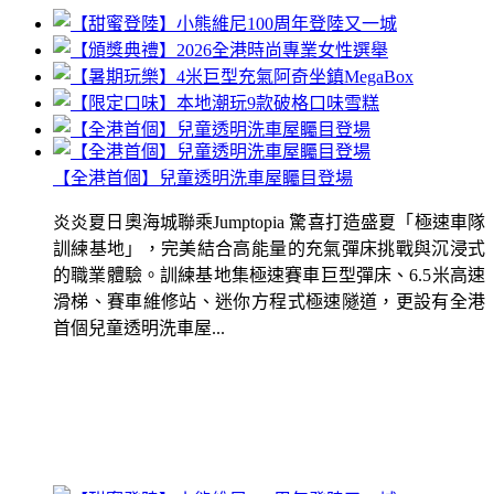
【全港首個】兒童透明洗車屋矚目登場
炎炎夏日奧海城聯乘Jumptopia 驚喜打造盛夏「極速車隊
訓練基地」，完美結合高能量的充氣彈床挑戰與沉浸式
的職業體驗。訓練基地集極速賽車巨型彈床、6.5米高速
滑梯、賽車維修站、迷你方程式極速隧道，更設有全港
首個兒童透明洗車屋...