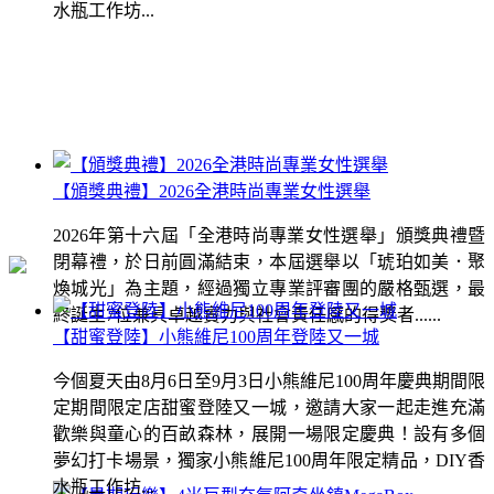
水瓶工作坊...
【頒獎典禮】2026全港時尚專業女性選舉
2026年第十六屆「全港時尚專業女性選舉」頒獎典禮暨
閉幕禮，於日前圓滿結束，本屆選舉以「琥珀如美．聚
煥城光」為主題，經過獨立專業評審團的嚴格甄選，最
終誕生7位兼具卓越實力與社會責任感的得獎者......
【甜蜜登陸】小熊維尼100周年登陸又一城
今個夏天由8月6日至9月3日小熊維尼100周年慶典期間限
定期間限定店甜蜜登陸又一城，邀請大家一起走進充滿
歡樂與童心的百畝森林，展開一場限定慶典！設有多個
夢幻打卡場景，獨家小熊維尼100周年限定精品，DIY香
水瓶工作坊...