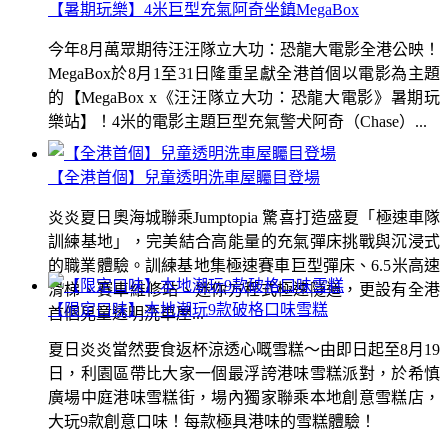
【暑期玩樂】4米巨型充氣阿奇坐鎮MegaBox
今年8月萬眾期待汪汪隊立大功：恐龍大電影全港公映！
MegaBox於8月1至31日隆重呈獻全港首個以電影為主題
的【MegaBox x《汪汪隊立大功：恐龍大電影》暑期玩
樂站】！4米的電影主題巨型充氣警犬阿奇（Chase）...
【全港首個】兒童透明洗車屋矚目登場
炎炎夏日奧海城聯乘Jumptopia 驚喜打造盛夏「極速車隊
訓練基地」，完美結合高能量的充氣彈床挑戰與沉浸式
的職業體驗。訓練基地集極速賽車巨型彈床、6.5米高速
滑梯、賽車維修站、迷你方程式極速隧道，更設有全港
【限定口味】本地潮玩9款破格口味雪糕
首個兒童透明洗車屋...
夏日炎炎當然要食返杯涼透心嘅雪糕～由即日起至8月19
日，利園區帶比大家一個最浮誇港味雪糕派對，於希慎
廣場中庭港味雪糕街，場內獨家聯乘本地創意雪糕店，
大玩9款創意口味！每款極具港味的雪糕體驗！