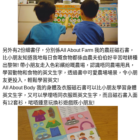
另外有2份細書仔，分別係All About Farm 我的農莊磁石書，
比小朋友知道我地每日食嘅食物都係由農夫伯伯好辛苦咁耕種
出黎架! 帶小朋友走入色彩繽紛嘅農埸，認識唔同農場用具，
學習動物和食物的英文生字，透過書中可愛農場場景，令小朋
友更投入，輕鬆學習英文!
All About Body 我的身體及衣服磁石書可以比小朋友學習身體
英文生字，又可以學埋唔同衣服既英文生字，而且磁石書入面
有12套衫，啱唒鍾意玩換衫遊戲既小朋友!