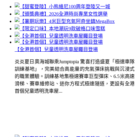
【全港首個】兒童透明洗車屋矚目登場
炎炎夏日奧海城聯乘Jumptopia 驚喜打造盛夏「極速車隊
訓練基地」，完美結合高能量的充氣彈床挑戰與沉浸式
的職業體驗。訓練基地集極速賽車巨型彈床、6.5米高速
滑梯、賽車維修站、迷你方程式極速隧道，更設有全港
首個兒童透明洗車屋...