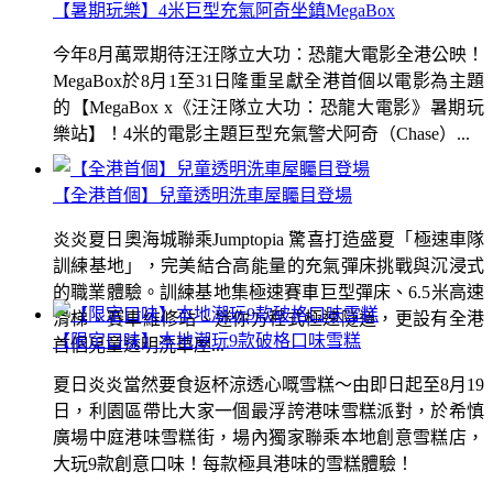
【暑期玩樂】4米巨型充氣阿奇坐鎮MegaBox
今年8月萬眾期待汪汪隊立大功：恐龍大電影全港公映！
MegaBox於8月1至31日隆重呈獻全港首個以電影為主題
的【MegaBox x《汪汪隊立大功：恐龍大電影》暑期玩
樂站】！4米的電影主題巨型充氣警犬阿奇（Chase）...
【全港首個】兒童透明洗車屋矚目登場
炎炎夏日奧海城聯乘Jumptopia 驚喜打造盛夏「極速車隊
訓練基地」，完美結合高能量的充氣彈床挑戰與沉浸式
的職業體驗。訓練基地集極速賽車巨型彈床、6.5米高速
滑梯、賽車維修站、迷你方程式極速隧道，更設有全港
【限定口味】本地潮玩9款破格口味雪糕
首個兒童透明洗車屋...
夏日炎炎當然要食返杯涼透心嘅雪糕～由即日起至8月19
日，利園區帶比大家一個最浮誇港味雪糕派對，於希慎
廣場中庭港味雪糕街，場內獨家聯乘本地創意雪糕店，
大玩9款創意口味！每款極具港味的雪糕體驗！