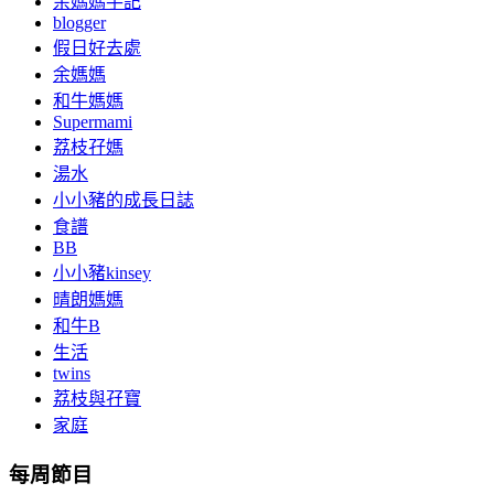
余媽媽手記
blogger
假日好去處
余媽媽
和牛媽媽
Supermami
荔枝孖媽
湯水
小小豬的成長日誌
食譜
BB
小小豬kinsey
晴朗媽媽
和牛B
生活
twins
荔枝與孖寶
家庭
每周節目