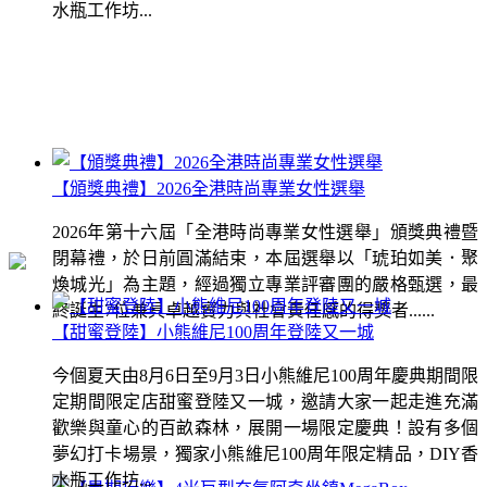
水瓶工作坊...
【頒獎典禮】2026全港時尚專業女性選舉
2026年第十六屆「全港時尚專業女性選舉」頒獎典禮暨
閉幕禮，於日前圓滿結束，本屆選舉以「琥珀如美．聚
煥城光」為主題，經過獨立專業評審團的嚴格甄選，最
終誕生7位兼具卓越實力與社會責任感的得獎者......
【甜蜜登陸】小熊維尼100周年登陸又一城
今個夏天由8月6日至9月3日小熊維尼100周年慶典期間限
定期間限定店甜蜜登陸又一城，邀請大家一起走進充滿
歡樂與童心的百畝森林，展開一場限定慶典！設有多個
夢幻打卡場景，獨家小熊維尼100周年限定精品，DIY香
水瓶工作坊...