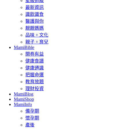
星級追縱
最新資訊
識飲識食
醫護與你
靚靚媽媽
品味。文化
親子。育兒
MamiBible
開卷有益
健康食譜
健康通識
把握命運
教育放題
理財投資
MamiBlog
MamiShop
MamiInfo
備孕期
懷孕期
產後