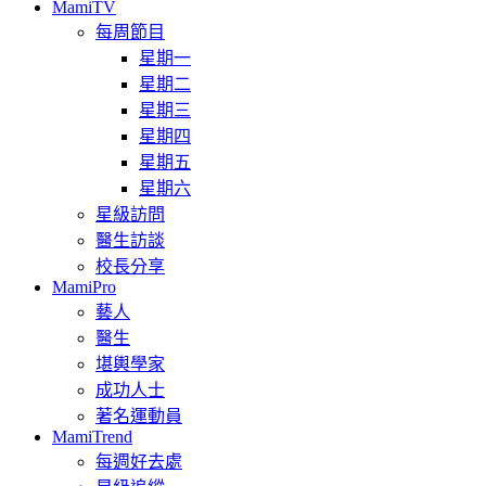
MamiTV
每周節目
星期一
星期二
星期三
星期四
星期五
星期六
星級訪問
醫生訪談
校長分享
MamiPro
藝人
醫生
堪輿學家
成功人士
著名運動員
MamiTrend
每週好去處