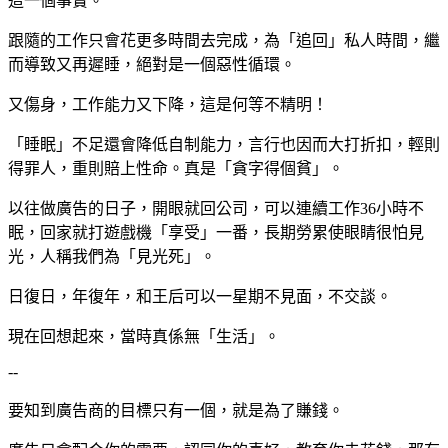
這一個事實。
跟隨的工作只會花更多時間去完成，為「追回」私人時間，繼
而導致又再遲睡，絕對是一個惡性循環。
又傷身，工作能力又下降，這是何等不精明！
「睡眠」不足還會降低自制能力，言行也因而大打折扣，輕則
得罪人，重則賠上性命。真是「貪字得個貧」。
以往做廣告的日子，開眼就回公司，可以連續工作36小時不
眠，回家就打遊戲機「享受」一番，長期勞累使眼睛很怕見
光，人稱我們為「見光死」。
日復日，年
復
年，和王后可以一星期不見面，不交談。
現在回想起來，當時真係無「生活」。
--
要知到廣告商的目標只有一個，就是為了賺錢。