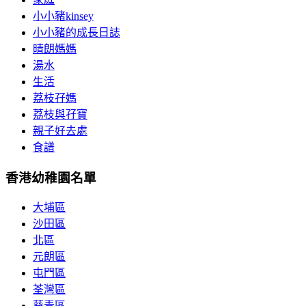
小小豬kinsey
小小豬的成長日誌
晴朗媽媽
湯水
生活
荔枝孖媽
荔枝與孖寶
親子好去處
食譜
香港幼稚園名單
大埔區
沙田區
北區
元朗區
屯門區
荃灣區
葵青區