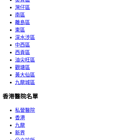
灣仔區
南區
離島區
東區
深水涉區
中西區
西貢區
油尖旺區
觀塘區
黃大仙區
九龍城區
香港醫院名單
私營醫院
香港
九龍
新界