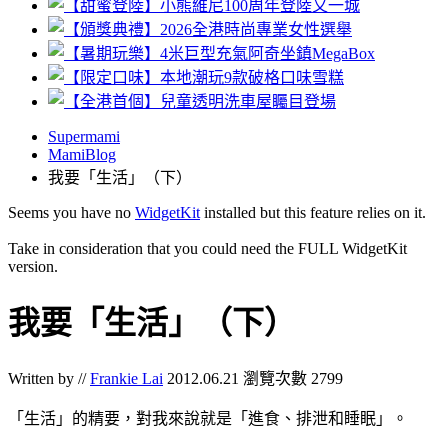
Supermami
MamiBlog
我要「生活」（下）
Seems you have no
WidgetKit
installed but this feature relies on it.
Take in consideration that you could need the FULL WidgetKit
version.
我要「生活」（下）
Written by //
Frankie Lai
2012.06.21
瀏覽次數 2799
「生活」的精要，對我來說就是「進食、排泄和睡眠」。