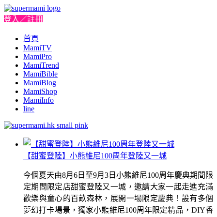
登入／註冊
首頁
MamiTV
MamiPro
MamiTrend
MamiBible
MamiBlog
MamiShop
MamiInfo
line
【甜蜜登陸】小熊維尼100周年登陸又一城
今個夏天由8月6日至9月3日小熊維尼100周年慶典期間限
定期間限定店甜蜜登陸又一城，邀請大家一起走進充滿
歡樂與童心的百畝森林，展開一場限定慶典！設有多個
夢幻打卡場景，獨家小熊維尼100周年限定精品，DIY香