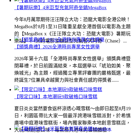
【暑期玩樂】4米巨型充氣阿奇坐鎮MegaBox
今年8月萬眾期待汪汪隊立大功：恐龍大電影全港公映！
MegaBox於8月1至31日隆重呈獻全港首個以電影為主題
的【MegaBox x《汪汪隊立大功：恐龍大電影》暑期玩
樂站】！4米的電影主題巨型充氣警犬阿奇（Chase）...
【頒獎典禮】2026全港時尚專業女性選舉
2026年第十六屆「全港時尚專業女性選舉」頒獎典禮暨
閉幕禮，於日前圓滿結束，本屆選舉以「琥珀如美．聚
煥城光」為主題，經過獨立專業評審團的嚴格甄選，最
終誕生7位兼具卓越實力與社會責任感的得獎者......
【限定口味】本地潮玩9款破格口味雪糕
夏日炎炎當然要食返杯涼透心嘅雪糕～由即日起至8月19
日，利園區帶比大家一個最浮誇港味雪糕派對，於希慎
廣場中庭港味雪糕街，場內獨家聯乘本地創意雪糕店，
大玩9款創意口味！每款極具港味的雪糕體驗！