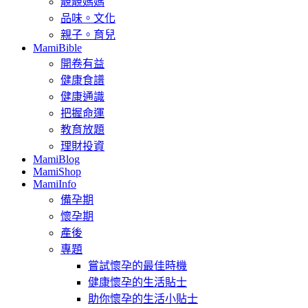
靚靚媽媽
品味。文化
親子。育兒
MamiBible
開卷有益
健康食譜
健康通識
把握命運
教育放題
理財投資
MamiBlog
MamiShop
MamiInfo
備孕期
懷孕期
產後
專題
嘗試懷孕的最佳時機
健康懷孕的生活貼士
助你懷孕的生活小貼士