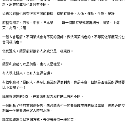
料，出來的成品也會各有不同。
攝影和廚藝也擁有很多不同的範疇，攝影有風景、人像、運動、生態、紀錄……
廚藝有甜品、西餐、中餐、日本菜……
每一個國家菜式可再細分，川菜、上海
菜、壽司、拉麵……
一般人會理解，不同菜式會有不同的廚師，做法國菜出色的，不等同做印度菜式也
會同樣出色。
但反過來，攝影卻對很多人來說只是一樣東西。
--
攝影和廚藝可以是興趣，也可以是職業。
有人學成歸來，也有人無師自通。
有很多廚藝了得的人，甚至比職業廚師更利害，這是事實，但這是否職業廚師就要
比下去呢？不！
職業與興趣的分別，在於面對壓力和控制上有所不同。
一個廚藝了得的業餘愛好者，未必能應付一間餐廳晚市時的點菜單量，也未必能控
制每一份出餐送達客人時的水準。
職業與興趣是以不同方式，去做著表面一樣的事。