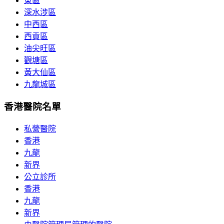
東區
深水涉區
中西區
西貢區
油尖旺區
觀塘區
黃大仙區
九龍城區
香港醫院名單
私營醫院
香港
九龍
新界
公立診所
香港
九龍
新界