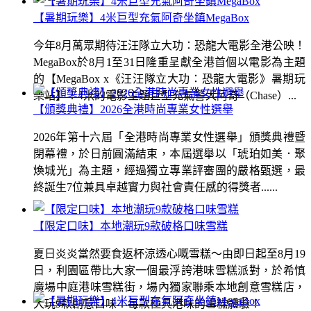
【暑期玩樂】4米巨型充氣阿奇坐鎮MegaBox
今年8月萬眾期待汪汪隊立大功：恐龍大電影全港公映！
MegaBox於8月1至31日隆重呈獻全港首個以電影為主題
的【MegaBox x《汪汪隊立大功：恐龍大電影》暑期玩
樂站】！4米的電影主題巨型充氣警犬阿奇（Chase）...
【頒獎典禮】2026全港時尚專業女性選舉
2026年第十六屆「全港時尚專業女性選舉」頒獎典禮暨
閉幕禮，於日前圓滿結束，本屆選舉以「琥珀如美．聚
煥城光」為主題，經過獨立專業評審團的嚴格甄選，最
終誕生7位兼具卓越實力與社會責任感的得獎者......
【限定口味】本地潮玩9款破格口味雪糕
夏日炎炎當然要食返杯涼透心嘅雪糕～由即日起至8月19
日，利園區帶比大家一個最浮誇港味雪糕派對，於希慎
廣場中庭港味雪糕街，場內獨家聯乘本地創意雪糕店，
大玩9款創意口味！每款極具港味的雪糕體驗！