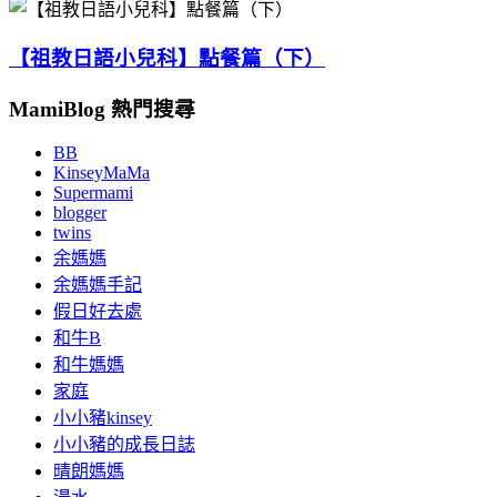
【祖教日語小兒科】點餐篇（下）
MamiBlog 熱門搜尋
BB
KinseyMaMa
Supermami
blogger
twins
余媽媽
余媽媽手記
假日好去處
和牛B
和牛媽媽
家庭
小小豬kinsey
小小豬的成長日誌
晴朗媽媽