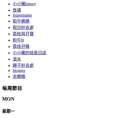
小小豬kinsey
食譜
Supermami
和牛媽媽
假日好去處
荔枝與孖寶
和牛B
荔枝孖媽
小小豬的成長日誌
湯水
親子好去處
blogger
余媽媽
每周節目
MON
星期一