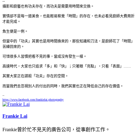
--
攝影和廚藝也有功夫存在，而功夫是需要用時間來交換。
實情卻不是每一道美食，也能輕易察覺「時間」的存在，也未必看見廚師大費周折
才能完成。
魚生便是一例。
但當中的「功夫」其實也是用時間換來的，那些知識和刀法，是廚師花了「時間」
苦練回來的。
可惜很多人習慣把看不見的事，當成沒有發生一樣。
高速時代，大家也只追求「多」和「快」；只著眼「亮點」，只看「表面」……
其實大家正在謀殺「功夫」存在的空間。
而當我們去忽視別人的付出的同時，我們其實也正在降低自己的存在價值。
--
https://www.facebook.com/frankielai.photography
Frankie Lai
Frankie曾於忙不見天的廣告公司，從事創作工作。