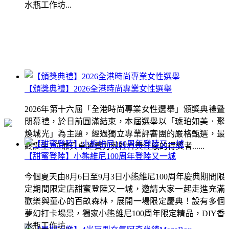
水瓶工作坊...
【頒獎典禮】2026全港時尚專業女性選舉
2026年第十六屆「全港時尚專業女性選舉」頒獎典禮暨
閉幕禮，於日前圓滿結束，本屆選舉以「琥珀如美．聚
煥城光」為主題，經過獨立專業評審團的嚴格甄選，最
終誕生7位兼具卓越實力與社會責任感的得獎者......
【甜蜜登陸】小熊維尼100周年登陸又一城
今個夏天由8月6日至9月3日小熊維尼100周年慶典期間限
定期間限定店甜蜜登陸又一城，邀請大家一起走進充滿
歡樂與童心的百畝森林，展開一場限定慶典！設有多個
夢幻打卡場景，獨家小熊維尼100周年限定精品，DIY香
水瓶工作坊...