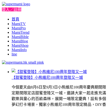
登入／註冊
首頁
MamiTV
MamiPro
MamiTrend
MamiBible
MamiBlog
MamiShop
MamiInfo
line
【甜蜜登陸】小熊維尼100周年登陸又一城
今個夏天由8月6日至9月3日小熊維尼100周年慶典期間限
定期間限定店甜蜜登陸又一城，邀請大家一起走進充滿
歡樂與童心的百畝森林，展開一場限定慶典！設有多個
夢幻打卡場景，獨家小熊維尼100周年限定精品，DIY香