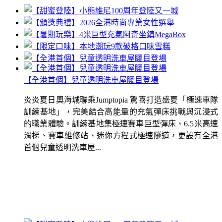
【全港首個】兒童透明洗車屋矚目登場
炎炎夏日奧海城聯乘Jumptopia 驚喜打造盛夏「極速車隊
訓練基地」，完美結合高能量的充氣彈床挑戰與沉浸式
的職業體驗。訓練基地集極速賽車巨型彈床、6.5米高速
滑梯、賽車維修站、迷你方程式極速隧道，更設有全港
首個兒童透明洗車屋...