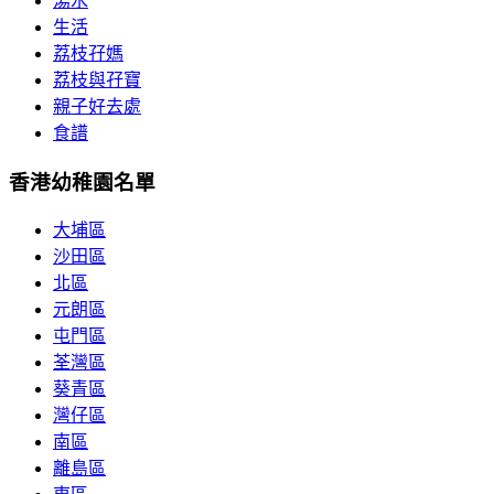
湯水
生活
荔枝孖媽
荔枝與孖寶
親子好去處
食譜
香港幼稚園名單
大埔區
沙田區
北區
元朗區
屯門區
荃灣區
葵青區
灣仔區
南區
離島區