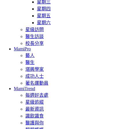
星期三
星期四
星期五
星期六
星級訪問
醫生訪談
校長分享
MamiPro
藝人
醫生
堪輿學家
成功人士
著名運動員
MamiTrend
每週好去處
星級追縱
最新資訊
識飲識食
醫護與你