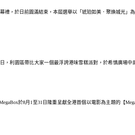
暨閉幕禮，於日前圓滿結束，本屆選舉以「琥珀如美．聚煥城光」
9日，利園區帶比大家一個最浮誇港味雪糕派對，於希慎廣場中
gaBox於8月1至31日隆重呈獻全港首個以電影為主題的【Meg