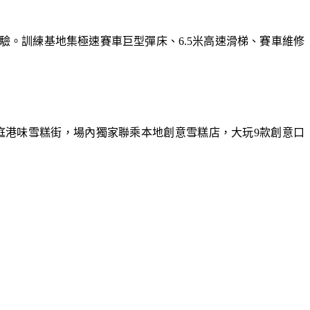
體驗。訓練基地集極速賽車巨型彈床、6.5米高速滑梯、賽車維修
庭港味雪糕街，場內獨家聯乘本地創意雪糕店，大玩9款創意口