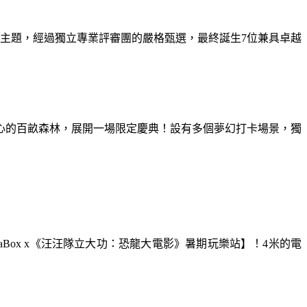
為主題，經過獨立專業評審團的嚴格甄選，最終誕生7位兼具卓越
童心的百畝森林，展開一場限定慶典！設有多個夢幻打卡場景，獨
aBox x《汪汪隊立大功：恐龍大電影》暑期玩樂站】！4米的電