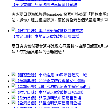
【全港首個】兒童透明洗車屋矚目登場
炎炎夏日奧海城聯乘Jumptopia 驚喜打造盛夏「極
站、迷你方程式極速隧道，更設有全港首個兒童透明洗車屋.
【限定口味】本地潮玩9款破格口味雪糕
夏日炎炎當然要食返杯涼透心嘅雪糕～由即日起至8月1
味！每款極具港味的雪糕體驗！