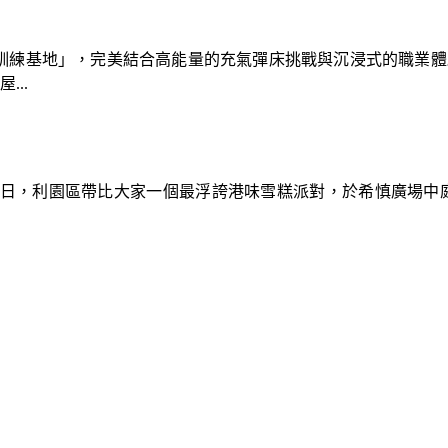
速車隊訓練基地」，完美結合高能量的充氣彈床挑戰與沉浸式的職業
..
9日，利園區帶比大家一個最浮誇港味雪糕派對，於希慎廣場中