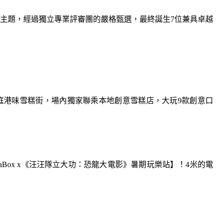
為主題，經過獨立專業評審團的嚴格甄選，最終誕生7位兼具卓越
庭港味雪糕街，場內獨家聯乘本地創意雪糕店，大玩9款創意口
aBox x《汪汪隊立大功：恐龍大電影》暑期玩樂站】！4米的電