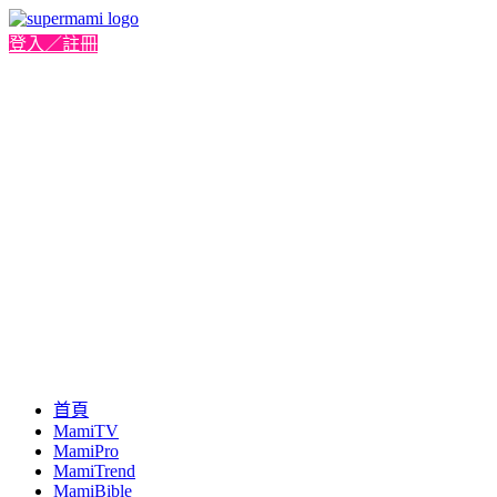
登入／註冊
首頁
MamiTV
MamiPro
MamiTrend
MamiBible