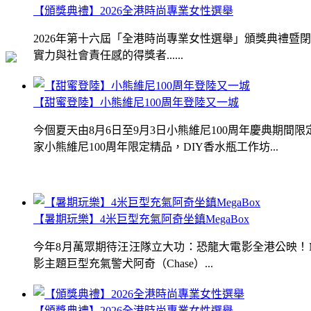
【頒獎典禮】2026全港時尚專業女性選舉
2026年第十六屆「全港時尚專業女性選舉」頒獎典禮
實力與社會責任感的得獎者......
【甜蜜登陸】小熊維尼100周年登陸又一城
今個夏天由8月6日至9月3日小熊維尼100周年慶典期
家小熊維尼100周年限定精品，DIY香水瓶工作坊...
【暑期玩樂】4米巨型充氣阿奇坐鎮MegaBox
今年8月萬眾期待汪汪隊立大功：恐龍大電影全港公映！Me
影主題巨型充氣警犬阿奇（Chase）...
【頒獎典禮】2026全港時尚專業女性選舉