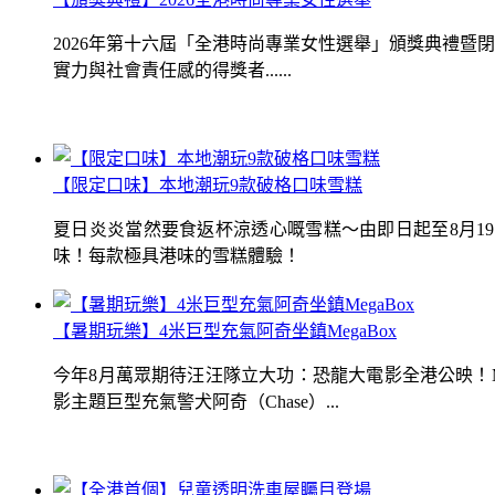
2026年第十六屆「全港時尚專業女性選舉」頒獎典禮
實力與社會責任感的得獎者......
【限定口味】本地潮玩9款破格口味雪糕
夏日炎炎當然要食返杯涼透心嘅雪糕～由即日起至8月1
味！每款極具港味的雪糕體驗！
【暑期玩樂】4米巨型充氣阿奇坐鎮MegaBox
今年8月萬眾期待汪汪隊立大功：恐龍大電影全港公映！Me
影主題巨型充氣警犬阿奇（Chase）...