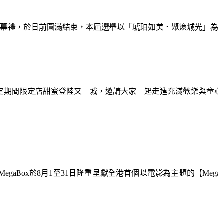
暨閉幕禮，於日前圓滿結束，本屆選舉以「琥珀如美．聚煥城光」
間限定期間限定店甜蜜登陸又一城，邀請大家一起走進充滿歡樂與
gaBox於8月1至31日隆重呈獻全港首個以電影為主題的【Meg