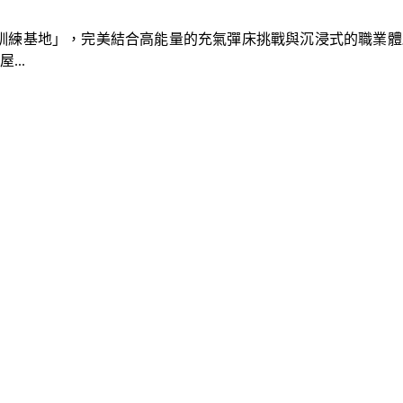
速車隊訓練基地」，完美結合高能量的充氣彈床挑戰與沉浸式的職業
..