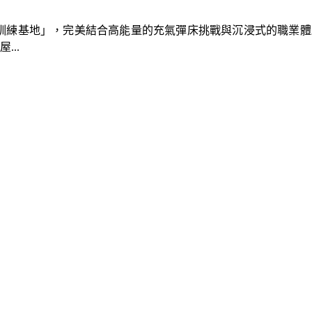
速車隊訓練基地」，完美結合高能量的充氣彈床挑戰與沉浸式的職業
..