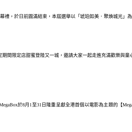
暨閉幕禮，於日前圓滿結束，本屆選舉以「琥珀如美．聚煥城光」
間限定期間限定店甜蜜登陸又一城，邀請大家一起走進充滿歡樂與
gaBox於8月1至31日隆重呈獻全港首個以電影為主題的【Meg