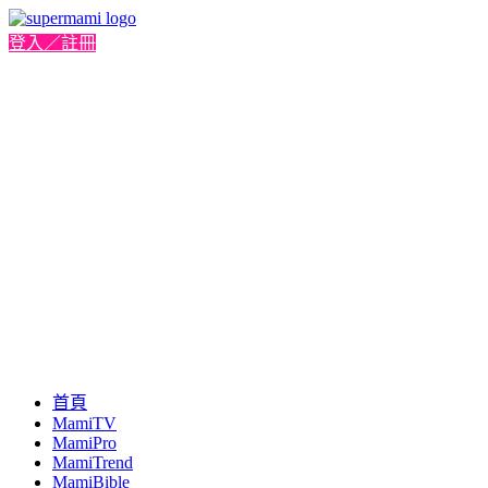
登入／註冊
首頁
MamiTV
MamiPro
MamiTrend
MamiBible