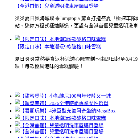
【全港首個】兒童透明洗車屋矚目登場
炎炎夏日奧海城聯乘Jumptopia 驚喜打造盛夏「極
站、迷你方程式極速隧道，更設有全港首個兒童透明洗車屋.
【限定口味】本地潮玩9款破格口味雪糕
夏日炎炎當然要食返杯涼透心嘅雪糕～由即日起至8月1
味！每款極具港味的雪糕體驗！