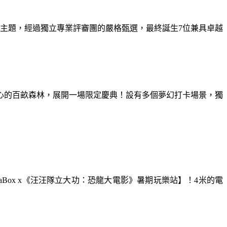
為主題，經過獨立專業評審團的嚴格甄選，最終誕生7位兼具卓越
童心的百畝森林，展開一場限定慶典！設有多個夢幻打卡場景，獨
aBox x《汪汪隊立大功：恐龍大電影》暑期玩樂站】！4米的電