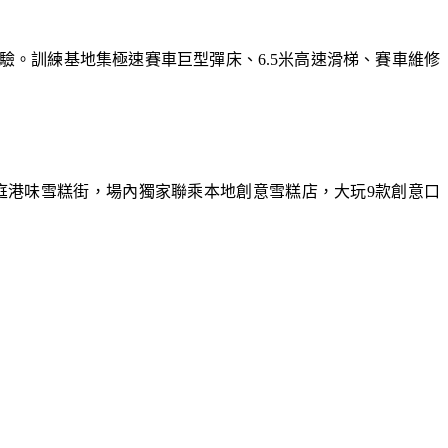
體驗。訓練基地集極速賽車巨型彈床、6.5米高速滑梯、賽車維修
庭港味雪糕街，場內獨家聯乘本地創意雪糕店，大玩9款創意口