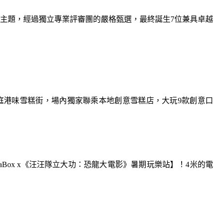
為主題，經過獨立專業評審團的嚴格甄選，最終誕生7位兼具卓越
庭港味雪糕街，場內獨家聯乘本地創意雪糕店，大玩9款創意口
aBox x《汪汪隊立大功：恐龍大電影》暑期玩樂站】！4米的電