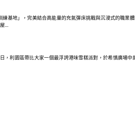
速車隊訓練基地」，完美結合高能量的充氣彈床挑戰與沉浸式的職業
..
9日，利園區帶比大家一個最浮誇港味雪糕派對，於希慎廣場中