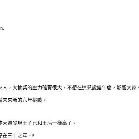
n.
來人，大抽獎的壓力確實很大，不想在這兒說錯什麼，影響大家
備未來新的六年挑戰。
昨天還發現王子已和王后一樣高了。
在三十之年 =P