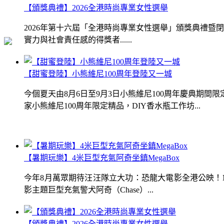
【頒獎典禮】2026全港時尚專業女性選舉
2026年第十六屆「全港時尚專業女性選舉」頒獎典禮
實力與社會責任感的得獎者......
【甜蜜登陸】小熊維尼100周年登陸又一城
今個夏天由8月6日至9月3日小熊維尼100周年慶典期
家小熊維尼100周年限定精品，DIY香水瓶工作坊...
【暑期玩樂】4米巨型充氣阿奇坐鎮MegaBox
今年8月萬眾期待汪汪隊立大功：恐龍大電影全港公映！Me
影主題巨型充氣警犬阿奇（Chase）...
【頒獎典禮】2026全港時尚專業女性選舉