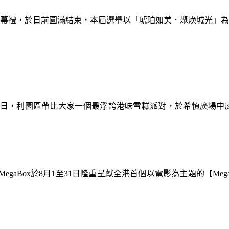
暨閉幕禮，於日前圓滿結束，本屆選舉以「琥珀如美．聚煥城光」
9日，利園區帶比大家一個最浮誇港味雪糕派對，於希慎廣場中
gaBox於8月1至31日隆重呈獻全港首個以電影為主題的【Meg