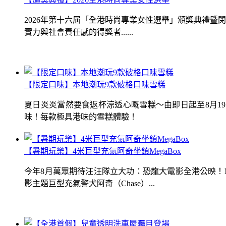
2026年第十六屆「全港時尚專業女性選舉」頒獎典禮
實力與社會責任感的得獎者......
【限定口味】本地潮玩9款破格口味雪糕
夏日炎炎當然要食返杯涼透心嘅雪糕～由即日起至8月1
味！每款極具港味的雪糕體驗！
【暑期玩樂】4米巨型充氣阿奇坐鎮MegaBox
今年8月萬眾期待汪汪隊立大功：恐龍大電影全港公映！Me
影主題巨型充氣警犬阿奇（Chase）...