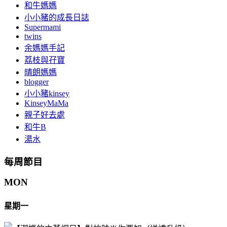
和牛媽媽
小小豬的成長日誌
Supermami
twins
余媽媽手記
荔枝與孖寶
晴朗媽媽
blogger
小小豬kinsey
KinseyMaMa
親子好去處
和牛B
湯水
每周節目
MON
星期一