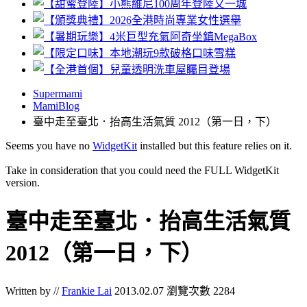
Supermami
MamiBlog
臺中走至臺北．抬高生活氣質 2012（第一日，下）
Seems you have no
WidgetKit
installed but this feature relies on it.
Take in consideration that you could need the FULL WidgetKit
version.
臺中走至臺北．抬高生活氣質
2012（第一日，下）
Written by //
Frankie Lai
2013.02.07
瀏覽次數 2284