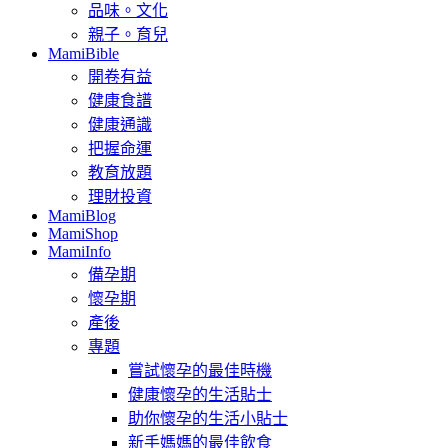
品味。文化
親子。育兒
MamiBible
開卷有益
健康食譜
健康通識
把握命運
教育放題
理財投資
MamiBlog
MamiShop
MamiInfo
備孕期
懷孕期
產後
專題
嘗試懷孕的最佳時機
健康懷孕的生活貼士
助你懷孕的生活小貼士
新手媽媽的最佳飲食