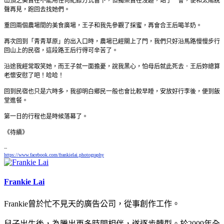
山頂之美實在不能用任何紀錄方式留下，但獨樂實在沒趣，站了一會，便和太陽說
聲再見，跑回去找她們。
重回兩個農場間的美食廣場，王子和我先參觀了採蜜，再會合王后喝羊奶。
再次回到「青青草原」的出入口時，農場已經關上了門，我們只好沿馬路慢慢步行
回山上的民宿，這段路王后行得可辛苦了。
沿途我經常取笑她，而王子就一面擔憂，說我黑心，怕母后就此死去．王后妳總算
老懷安慰了吧！哈哈！
回到民宿也只是六時多，我卻明白鄉民一般也會比較早睡，安放好行李後，便到飯
堂進餐。
第一日的行程也是時候落幕了。
《待續》
--
https://www.facebook.com/frankielai.photography
Frankie Lai
Frankie曾於忙不見天的廣告公司，從事創作工作。
兒子出生後，為騰出更多時間相伴，遂逐步轉型。於2009年全