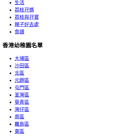
生活
荔枝孖媽
荔枝與孖寶
親子好去處
食譜
香港幼稚園名單
大埔區
沙田區
北區
元朗區
屯門區
荃灣區
葵青區
灣仔區
南區
離島區
東區