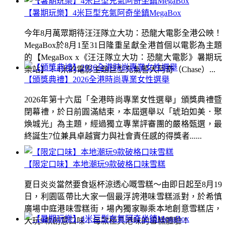
【暑期玩樂】4米巨型充氣阿奇坐鎮MegaBox
今年8月萬眾期待汪汪隊立大功：恐龍大電影全港公映！
MegaBox於8月1至31日隆重呈獻全港首個以電影為主題
的【MegaBox x《汪汪隊立大功：恐龍大電影》暑期玩
樂站】！4米的電影主題巨型充氣警犬阿奇（Chase）...
【頒獎典禮】2026全港時尚專業女性選舉
2026年第十六屆「全港時尚專業女性選舉」頒獎典禮暨
閉幕禮，於日前圓滿結束，本屆選舉以「琥珀如美．聚
煥城光」為主題，經過獨立專業評審團的嚴格甄選，最
終誕生7位兼具卓越實力與社會責任感的得獎者......
【限定口味】本地潮玩9款破格口味雪糕
夏日炎炎當然要食返杯涼透心嘅雪糕～由即日起至8月19
日，利園區帶比大家一個最浮誇港味雪糕派對，於希慎
廣場中庭港味雪糕街，場內獨家聯乘本地創意雪糕店，
大玩9款創意口味！每款極具港味的雪糕體驗！