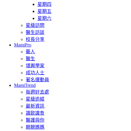
星期四
星期五
星期六
星級訪問
醫生訪談
校長分享
MamiPro
藝人
醫生
堪輿學家
成功人士
著名運動員
MamiTrend
每週好去處
星級追縱
最新資訊
識飲識食
醫護與你
靚靚媽媽