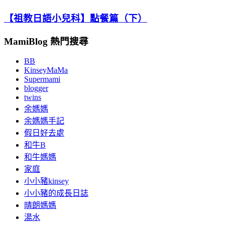
【祖教日語小兒科】點餐篇（下）
MamiBlog 熱門搜尋
BB
KinseyMaMa
Supermami
blogger
twins
余媽媽
余媽媽手記
假日好去處
和牛B
和牛媽媽
家庭
小小豬kinsey
小小豬的成長日誌
晴朗媽媽
湯水