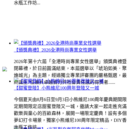
水瓶工作坊...
【頒獎典禮】2026全港時尚專業女性選舉
2026年第十六屆「全港時尚專業女性選舉」頒獎典禮暨
閉幕禮，於日前圓滿結束，本屆選舉以「琥珀如美．聚
煥城光」為主題，經過獨立專業評審團的嚴格甄選，最
終誕生7位兼具卓越實力與社會責任感的得獎者......
【甜蜜登陸】小熊維尼100周年登陸又一城
今個夏天由8月6日至9月3日小熊維尼100周年慶典期間限
定期間限定店甜蜜登陸又一城，邀請大家一起走進充滿
歡樂與童心的百畝森林，展開一場限定慶典！設有多個
夢幻打卡場景，獨家小熊維尼100周年限定精品，DIY香
水瓶工作坊...