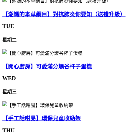
【潮媽的本草綱目】對抗肺炎你要知（送禮升級）
TUE
星期二
【開心廚房】可愛滿分爆谷杯子蛋糕
WED
星期三
【手工話咁易】環保兒童收納架
THU