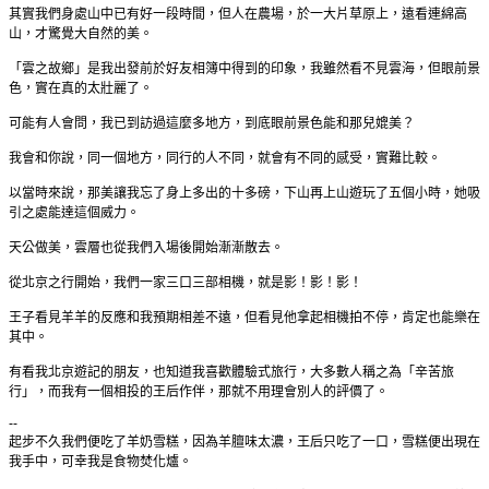
其實我們身處山中已有好一段時間，但人在農場，於一大片草原上，遠看連綿高
山，才驚覺大自然的美。
「雲之故鄉」是我出發前於好友相簿中得到的印象，我雖然看不見雲海，但眼前景
色，實在真的太壯麗了。
可能有人會問，我已到訪過這麼多地方，到底眼前景色能和那兒媲美？
我會和你說，同一個地方，同行的人不同，就會有不同的感受，實難比較。
以當時來說，那美讓我忘了身上多出的十多磅，下山再上山遊玩了五個小時，她吸
引之處能達這個威力。
天公做美，雲層也從我們入場後開始漸漸散去。
從北京之行開始，我們一家三口三部相機，就是影！影！影！
王子看見羊羊的反應和我預期相差不遠，但看見他拿起相機拍不停，肯定也能樂在
其中。
有看我北京遊記的朋友，也知道我喜歡體驗式旅行，大多數人稱之為「辛苦旅
行」，而我有一個相投的王后作伴，那就不用理會別人的評價了。
--
起步不久我們便吃了羊奶雪糕，因為羊膻味太濃，王后只吃了一口，雪糕便出現在
我手中，可幸我是食物焚化爐。