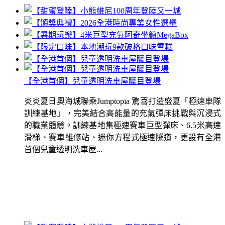
【全港首個】兒童透明洗車屋矚目登場
炎炎夏日奧海城聯乘Jumptopia 驚喜打造盛夏「極速車隊
訓練基地」，完美結合高能量的充氣彈床挑戰與沉浸式
的職業體驗。訓練基地集極速賽車巨型彈床、6.5米高速
滑梯、賽車維修站、迷你方程式極速隧道，更設有全港
首個兒童透明洗車屋...