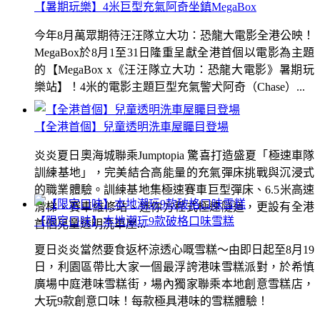
【暑期玩樂】4米巨型充氣阿奇坐鎮MegaBox
今年8月萬眾期待汪汪隊立大功：恐龍大電影全港公映！
MegaBox於8月1至31日隆重呈獻全港首個以電影為主題
的【MegaBox x《汪汪隊立大功：恐龍大電影》暑期玩
樂站】！4米的電影主題巨型充氣警犬阿奇（Chase）...
【全港首個】兒童透明洗車屋矚目登場
炎炎夏日奧海城聯乘Jumptopia 驚喜打造盛夏「極速車隊
訓練基地」，完美結合高能量的充氣彈床挑戰與沉浸式
的職業體驗。訓練基地集極速賽車巨型彈床、6.5米高速
滑梯、賽車維修站、迷你方程式極速隧道，更設有全港
【限定口味】本地潮玩9款破格口味雪糕
首個兒童透明洗車屋...
夏日炎炎當然要食返杯涼透心嘅雪糕～由即日起至8月19
日，利園區帶比大家一個最浮誇港味雪糕派對，於希慎
廣場中庭港味雪糕街，場內獨家聯乘本地創意雪糕店，
大玩9款創意口味！每款極具港味的雪糕體驗！