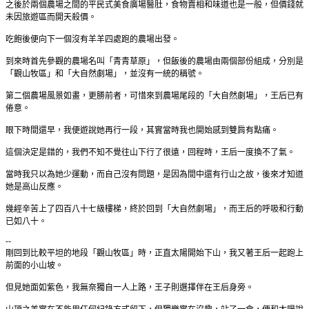
之後於兩個農場之間的平民式美食廣場醫肚，食物賣相和味道也是一般，但價錢就
未因旅遊區而開天殺價。
吃飽後便向下一個沒有羊羊四處跑的農場出發。
到來時首先參觀的農場名叫「青青草原」，但飯後的農場由兩個部份組成，分別是
「觀山牧區」和「大自然劇場」，並沒有一統的稱號。
第二個農場風景如畫，更勝前者，可惜來到農場尾段的「大自然劇場」，王后已有
倦意。
眼下時間還早，我便遊說她再行一段，其實當時我也開始感到雙肩有點痛。
這個決定是錯的，我們不知不覺往山下行了很遠，回程時，王后一度換不了氣。
當時我只以為她少運動，而自己沒有問題，是因為間中還有行山之故，後來才知道
她是高山反應。
幾經辛苦上了四百八十七級樓梯，終於回到「大自然劇場」，而王后的呼吸和行動
已如八十。
--
剛回到比較平坦的地段「觀山牧區」時，正直太陽開始下山，我又著王后一起跑上
前面的小山坡。
但見她面如紫色，我無奈獨自一人上路，王子則選擇伴在王后身旁。