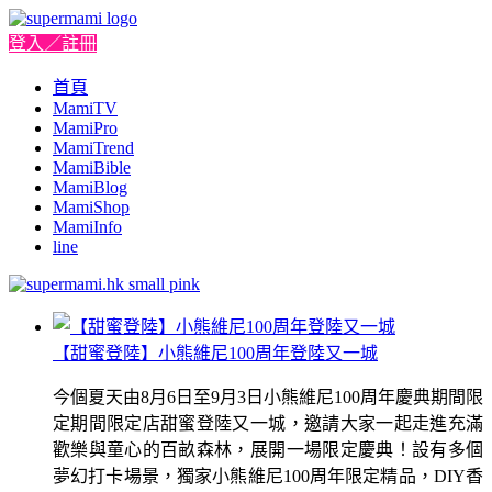
登入／註冊
首頁
MamiTV
MamiPro
MamiTrend
MamiBible
MamiBlog
MamiShop
MamiInfo
line
【甜蜜登陸】小熊維尼100周年登陸又一城
今個夏天由8月6日至9月3日小熊維尼100周年慶典期間限
定期間限定店甜蜜登陸又一城，邀請大家一起走進充滿
歡樂與童心的百畝森林，展開一場限定慶典！設有多個
夢幻打卡場景，獨家小熊維尼100周年限定精品，DIY香