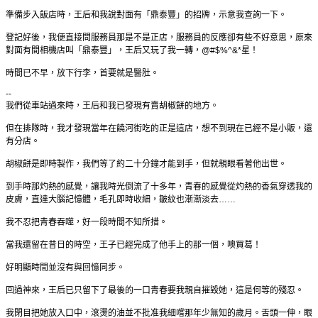
準備步入飯店時，王后和我說對面有「鼎泰豐」的招牌，示意我查詢一下。
登記好後，我便直接問服務員那是不是正店，服務員的反應卻有些不好意思，原來
對面有間相機店叫「鼎泰豐」，王后又玩了我一轉，
@#$%^&*
星！
時間已不早，放下行李，首要就是醫肚。
--
我們從車站過來時，王后和我已發現有賣胡椒餅的地方。
但在排隊時，我才發現當年在饒河街吃的正是這店，想不到現在已經不是小販，還
有分店。
胡椒餅是即時製作，我們等了約二十分鐘才能到手，但就親眼看著他出世。
到手時那灼熱的感覺，讓我時光倒流了十多年，青春的感覺從灼熱的香氣穿透我的
皮膚，直達大腦記憶體，毛孔即時收細，皺紋也漸漸淡去
……
我不忍把青春吞噬，好一段時間不知所措。
當我還留在昔日的時空，王子已經完成了他手上的那一個，噢買葛！
好明顯時間並沒有與回憶同步。
回過神來，王后已只留下了最後的一口青春要我親自摧毀她，這是何等的殘忍。
我閉目把她放入口中，滾燙的油並不批准我細嚐那年少無知的歲月。舌頭一伸，眼