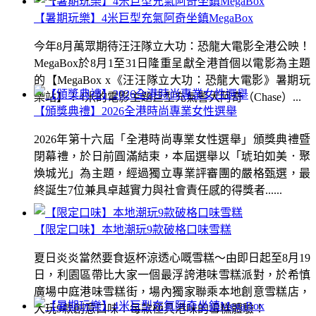
【暑期玩樂】4米巨型充氣阿奇坐鎮MegaBox
今年8月萬眾期待汪汪隊立大功：恐龍大電影全港公映！
MegaBox於8月1至31日隆重呈獻全港首個以電影為主題
的【MegaBox x《汪汪隊立大功：恐龍大電影》暑期玩
樂站】！4米的電影主題巨型充氣警犬阿奇（Chase）...
【頒獎典禮】2026全港時尚專業女性選舉
2026年第十六屆「全港時尚專業女性選舉」頒獎典禮暨
閉幕禮，於日前圓滿結束，本屆選舉以「琥珀如美．聚
煥城光」為主題，經過獨立專業評審團的嚴格甄選，最
終誕生7位兼具卓越實力與社會責任感的得獎者......
【限定口味】本地潮玩9款破格口味雪糕
夏日炎炎當然要食返杯涼透心嘅雪糕～由即日起至8月19
日，利園區帶比大家一個最浮誇港味雪糕派對，於希慎
廣場中庭港味雪糕街，場內獨家聯乘本地創意雪糕店，
大玩9款創意口味！每款極具港味的雪糕體驗！