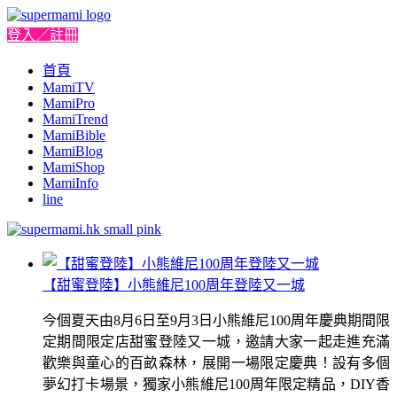
登入／註冊
首頁
MamiTV
MamiPro
MamiTrend
MamiBible
MamiBlog
MamiShop
MamiInfo
line
【甜蜜登陸】小熊維尼100周年登陸又一城
今個夏天由8月6日至9月3日小熊維尼100周年慶典期間限
定期間限定店甜蜜登陸又一城，邀請大家一起走進充滿
歡樂與童心的百畝森林，展開一場限定慶典！設有多個
夢幻打卡場景，獨家小熊維尼100周年限定精品，DIY香