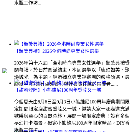
水瓶工作坊...
【頒獎典禮】2026全港時尚專業女性選舉
2026年第十六屆「全港時尚專業女性選舉」頒獎典禮暨
閉幕禮，於日前圓滿結束，本屆選舉以「琥珀如美．聚
煥城光」為主題，經過獨立專業評審團的嚴格甄選，最
終誕生7位兼具卓越實力與社會責任感的得獎者......
【甜蜜登陸】小熊維尼100周年登陸又一城
今個夏天由8月6日至9月3日小熊維尼100周年慶典期間限
定期間限定店甜蜜登陸又一城，邀請大家一起走進充滿
歡樂與童心的百畝森林，展開一場限定慶典！設有多個
夢幻打卡場景，獨家小熊維尼100周年限定精品，DIY香
水瓶工作坊...