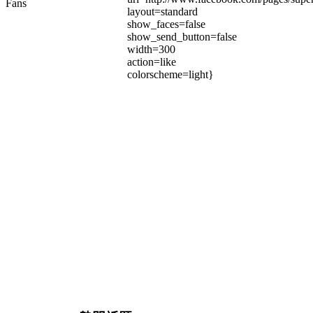
Fans
layout=standard
show_faces=false
show_send_button=false
width=300
action=like
colorscheme=light}