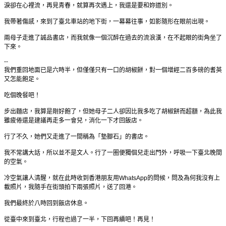
淚卻在心裡流，再見青春，就算再次遇上，我還是要和妳道別。
我帶著傷感，來到了臺北車站的地下街，一幕幕往事，如影隨形在眼前出現。
兩母子走進了誠品書店，而我就像一個沉醉在過去的流浪漢，在不起眼的街角坐了
下來。
--
我們重回地面已是六時半，但僅僅只有一口的胡椒餅，對一個增經二百多磅的耆英
又怎能飽足。
吃個晚餐吧！
步出麵店，我算是剛好飽了，但她母子二人卻因比我多吃了胡椒餅而超額，為此我
雖疲倦還是建議再走多一會兒，消化一下才回飯店。
行了不久，她們又走進了一間稱為「墊腳石」的書店。
我不常講大話，所以並不是文人。行了一圈便獨個兒走出門外，呼吸一下臺北晚間
的空氣。
冷空氣讓人清醒，就在此時收到香港朋友用
WhatsApp
的問候，問及為何我沒有上
載照片，我隨手在街頭拍下兩張照片，送了回港。
我們最終於八時回到飯店休息。
從臺中來到臺北，行程也過了一半，下回再續吧！再見！