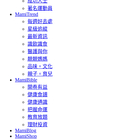
成功人士
著名運動員
MamiTrend
每週好去處
星級追縱
最新資訊
識飲識食
醫護與你
靚靚媽媽
品味。文化
親子。育兒
MamiBible
開卷有益
健康食譜
健康通識
把握命運
教育放題
理財投資
MamiBlog
MamiShop