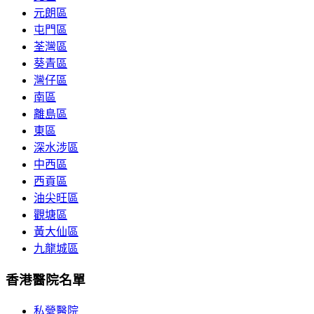
元朗區
屯門區
荃灣區
葵青區
灣仔區
南區
離島區
東區
深水涉區
中西區
西貢區
油尖旺區
觀塘區
黃大仙區
九龍城區
香港醫院名單
私營醫院