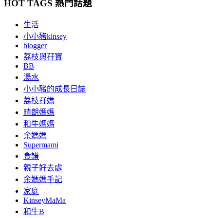
HOT TAGS 熱門話題
生活
小小豬kinsey
blogger
荔枝與孖寶
BB
湯水
小小豬的成長日誌
荔枝孖媽
晴朗媽媽
和牛媽媽
余媽媽
Supermami
食譜
親子好去處
余媽媽手記
家庭
KinseyMaMa
和牛B