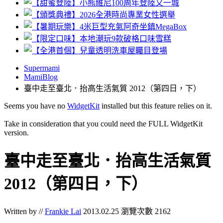
Supermami
MamiBlog
臺中走至臺北．抬高生活氣質 2012（第四日，下）
Seems you have no
WidgetKit
installed but this feature relies on it.
Take in consideration that you could need the FULL WidgetKit
version.
臺中走至臺北．抬高生活氣質
2012（第四日，下）
Written by //
Frankie Lai
2013.02.25
瀏覽次數 2162