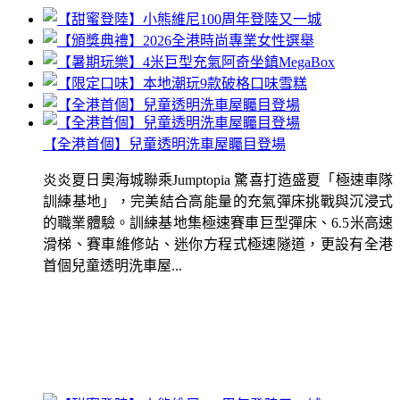
【全港首個】兒童透明洗車屋矚目登場
炎炎夏日奧海城聯乘Jumptopia 驚喜打造盛夏「極速車隊
訓練基地」，完美結合高能量的充氣彈床挑戰與沉浸式
的職業體驗。訓練基地集極速賽車巨型彈床、6.5米高速
滑梯、賽車維修站、迷你方程式極速隧道，更設有全港
首個兒童透明洗車屋...