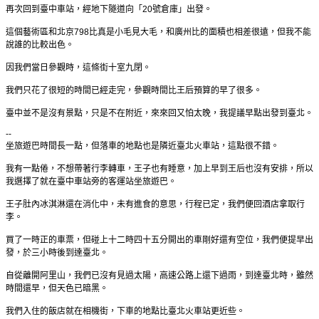
再次回到臺中車站，經地下隧道向「
20
號倉庫」出發。
這個藝術區和北京
798
比真是小毛見大毛，和廣州比的面積也相差很遠，但我不能
說誰的比較出色。
因我們當日參觀時，這條街十室九閉。
我們只花了很短的時間已經走完，參觀時間比王后預算的早了很多。
臺中並不是沒有景點，只是不在附近，來來回又怕太晚，我提議早點出發到臺北。
--
坐旅遊巴時間長一點，但落車的地點也是隣近臺北火車站，這點很不錯。
我有一點倦，不想帶著行李轉車，王子也有睡意，加上早到王后也沒有安排，所以
我選擇了就在臺中車站旁的客運站坐旅遊巴。
王子肚內冰淇淋還在消化中，未有進食的意思，行程已定，我們便回酒店拿取行
李。
買了一時正的車票，但碰上十二時四十五分開出的車剛好還有空位，我們便提早出
發，於三小時後到達臺北。
自從離開阿里山，我們已沒有見過太陽，高速公路上還下過雨，到達臺北時，雖然
時間還早，但天色已暗黑。
我們入住的飯店就在相機街，下車的地點比臺北火車站更近些。