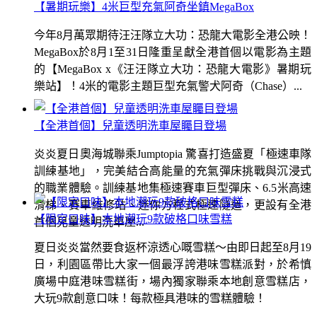
【暑期玩樂】4米巨型充氣阿奇坐鎮MegaBox
今年8月萬眾期待汪汪隊立大功：恐龍大電影全港公映！
MegaBox於8月1至31日隆重呈獻全港首個以電影為主題
的【MegaBox x《汪汪隊立大功：恐龍大電影》暑期玩
樂站】！4米的電影主題巨型充氣警犬阿奇（Chase）...
【全港首個】兒童透明洗車屋矚目登場
炎炎夏日奧海城聯乘Jumptopia 驚喜打造盛夏「極速車隊
訓練基地」，完美結合高能量的充氣彈床挑戰與沉浸式
的職業體驗。訓練基地集極速賽車巨型彈床、6.5米高速
滑梯、賽車維修站、迷你方程式極速隧道，更設有全港
【限定口味】本地潮玩9款破格口味雪糕
首個兒童透明洗車屋...
夏日炎炎當然要食返杯涼透心嘅雪糕～由即日起至8月19
日，利園區帶比大家一個最浮誇港味雪糕派對，於希慎
廣場中庭港味雪糕街，場內獨家聯乘本地創意雪糕店，
大玩9款創意口味！每款極具港味的雪糕體驗！