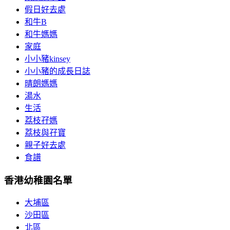
假日好去處
和牛B
和牛媽媽
家庭
小小豬kinsey
小小豬的成長日誌
晴朗媽媽
湯水
生活
荔枝孖媽
荔枝與孖寶
親子好去處
食譜
香港幼稚園名單
大埔區
沙田區
北區