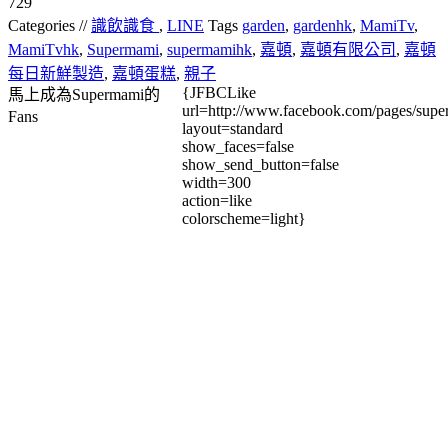
729
Categories //
識飲識食
,
LINE
Tags
garden
,
gardenhk
,
MamiTv
,
MamiTvhk
,
Supermami
,
supermamihk
,
嘉頓
,
嘉頓有限公司
,
嘉頓
每日新鮮製造
,
嘉頓蛋糕
,
親子
{JFBCLike
馬上成為Supermami的
url=http://www.facebook.com/pages/su
Fans
layout=standard
show_faces=false
show_send_button=false
width=300
action=like
colorscheme=light}