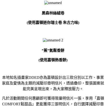
黑森林絲絨卷
(
使用嘉頓迷你瑞士卷
朱古力味
)
”
蕉
”
氣鬆香餅
(
使用嘉頓熱香餅
)
本地知名插畫家
DDED
亦為嘉頓設計出三款分別以工作、事業
家庭及愛情為主題的減壓印章明信片，透過疊印，整張圖案就
能完美呈現出來，為大家釋放壓力。
凡於活動期間任何惠顧即可獲得限量明信片一張，享用「嘉頓
COMFORT
鬆甜品」更能獲得三張明信片，自行選擇減壓印章