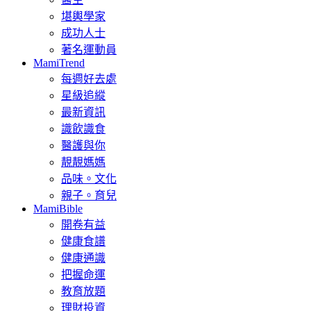
堪輿學家
成功人士
著名運動員
MamiTrend
每週好去處
星級追縱
最新資訊
識飲識食
醫護與你
靚靚媽媽
品味。文化
親子。育兒
MamiBible
開卷有益
健康食譜
健康通識
把握命運
教育放題
理財投資