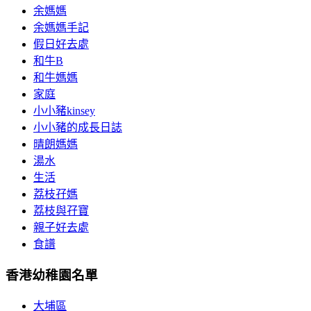
余媽媽
余媽媽手記
假日好去處
和牛B
和牛媽媽
家庭
小小豬kinsey
小小豬的成長日誌
晴朗媽媽
湯水
生活
荔枝孖媽
荔枝與孖寶
親子好去處
食譜
香港幼稚園名單
大埔區