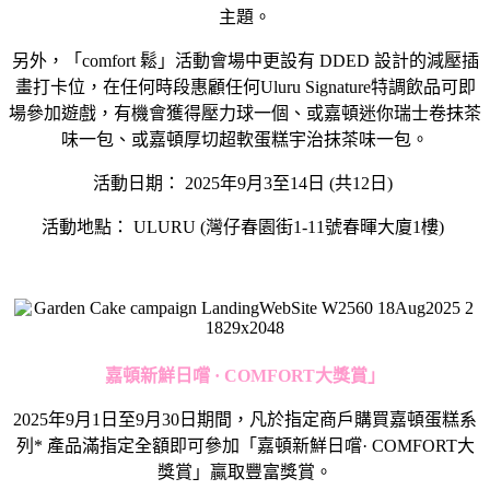
主題。
另外，「
comfort
鬆」活動會場中更設有
DDED
設計的減壓插
畫打卡位，在任何時段惠顧任何
Uluru Signature
特調飲品可即
場參加遊戲，有機會獲得壓力球一個、或嘉頓迷你瑞士卷抹茶
味一包、或嘉頓厚切超軟蛋糕宇治抹茶味一包。
活動日期：
2025
年
9
月
3
至
14
日
(
共
12
日
)
活動地點：
ULURU (
灣仔春園街
1-11
號春暉大廈
1
樓
)
嘉頓新鮮日嚐
· COMFORT
大獎賞」
2025
年
9
月
1
日至
9
月
30
日期間，凡於指定商戶購買嘉頓蛋糕系
列
*
產品滿指定全額即可參加「嘉頓新鮮日嚐
· COMFORT
大
獎賞」贏取豐富獎賞。