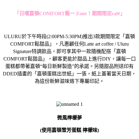
「日嚐嘉頓
COMFORT
鬆一
Zone
！期間限定
café
」
ULURU
於下午時段
(2:00PM-5:30PM)
推出
3
款期間限定「嘉頓
COMFORT
鬆甜品」，凡惠顧任何
Latte art coffee / Uluru
Signature
特調飲品，即可享其中一款隨機配搭「嘉頓
COMFORT
鬆甜品」，顧客更能於甜品上進行
DIY
，讓每一口
蛋糕都帶著嘉頓
“
每日新鮮製造
”
的承諾。另隨甜品附送印有
DDED
插畫的「嘉頓蛋糕出世紙」一張，紙上蓋著當天日期，
為這份新鮮滋味烙下專屬印記。
微風檸檬夢
(使用嘉頓雪芳蛋糕 檸檬味)