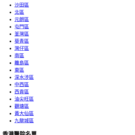
沙田區
北區
元朗區
屯門區
荃灣區
葵青區
灣仔區
南區
離島區
東區
深水涉區
中西區
西貢區
油尖旺區
觀塘區
黃大仙區
九龍城區
香港醫院名單