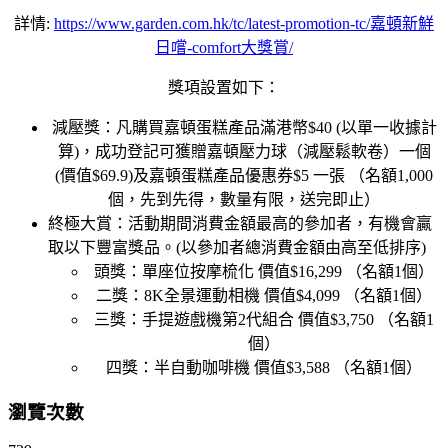
詳情
:
https://www.garden.com.hk/tc/latest-promotion-tc/
嘉頓新鮮
日嚐
-comfort
大獎賞
/
獎項設置如下：
減壓獎：凡購買嘉頓蛋糕產品滿港幣
$40 (
以單一收據計
算
)
，成功登記可獲贈嘉頓壓力球（減壓鬆軟卷）一個
(
價值
$69.9)
及嘉頓蛋糕產品優惠券
$5
一張
（名額
1,000
個，先到先得，數量有限，送完即止）
終極大賞：活動期間消費金額最高的參加者，有機會贏
取以下豐富獎品。
(
以參加者總消費金額由高至低排序
)
頭獎：單座位按摩梳化
價值
$16,299
（名額
1
個）
二獎：
8K
全景運動相機
價值
$4,099
（名額
1
個）
三獎：手提遊戲機第
2
代組合
價值
$3,750
（名額
1
個）
四獎：半自動咖啡機
價值
$3,588
（名額
1
個）
瀏覽次數