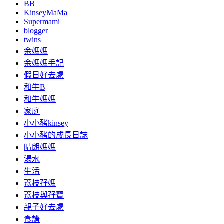
BB
KinseyMaMa
Supermami
blogger
twins
余媽媽
余媽媽手記
假日好去處
和牛B
和牛媽媽
家庭
小小豬kinsey
小小豬的成長日誌
晴朗媽媽
湯水
生活
荔枝孖媽
荔枝與孖寶
親子好去處
食譜