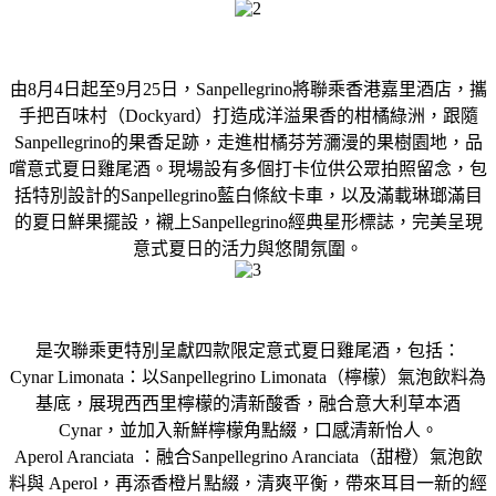
由8月4日起至9月25日，Sanpellegrino將聯乘香港嘉里酒店，攜
手把百味村（Dockyard）打造成洋溢果香的柑橘綠洲，跟隨
Sanpellegrino的果香足跡，走進柑橘芬芳瀰漫的果樹園地，品
嚐意式夏日雞尾酒。現場設有多個打卡位供公眾拍照留念，包
括特別設計的Sanpellegrino藍白條紋卡車，以及滿載琳瑯滿目
的夏日鮮果擺設，襯上Sanpellegrino經典星形標誌，完美呈現
意式夏日的活力與悠閒氛圍。
是次聯乘更特別呈獻四款限定意式夏日雞尾酒，包括：
Cynar Limonata：以Sanpellegrino Limonata（檸檬）氣泡飲料為
基底，展現西西里檸檬的清新酸香，融合意大利草本酒
Cynar，並加入新鮮檸檬角點綴，口感清新怡人。
Aperol Aranciata ：融合Sanpellegrino Aranciata（甜橙）氣泡飲
料與 Aperol，再添香橙片點綴，清爽平衡，帶來耳目一新的經