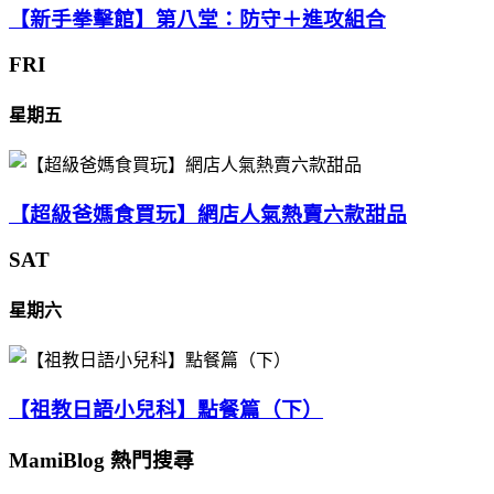
【新手拳擊館】第八堂：防守＋進攻組合
FRI
星期五
【超級爸媽食買玩】網店人氣熱賣六款甜品
SAT
星期六
【祖教日語小兒科】點餐篇（下）
MamiBlog 熱門搜尋