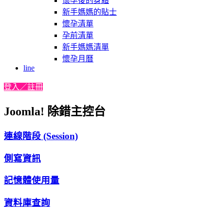
懷孕後的身體
新手媽媽的貼士
懷孕清單
孕前清單
新手媽媽清單
懷孕月曆
line
登入／註冊
Joomla! 除錯主控台
連線階段 (Session)
側寫資訊
記憶體使用量
資料庫查詢