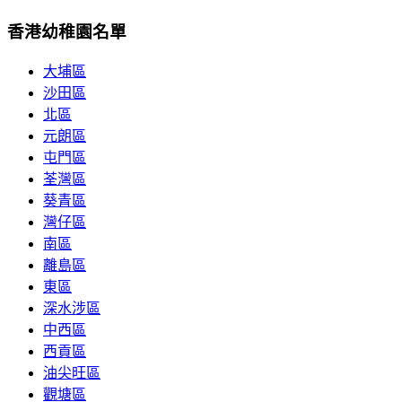
香港幼稚園名單
大埔區
沙田區
北區
元朗區
屯門區
荃灣區
葵青區
灣仔區
南區
離島區
東區
深水涉區
中西區
西貢區
油尖旺區
觀塘區