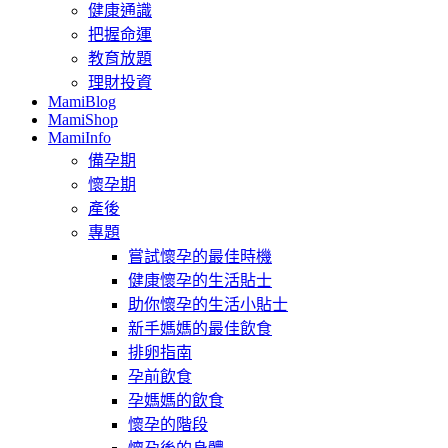
健康通識
把握命運
教育放題
理財投資
MamiBlog
MamiShop
MamiInfo
備孕期
懷孕期
產後
專題
嘗試懷孕的最佳時機
健康懷孕的生活貼士
助你懷孕的生活小貼士
新手媽媽的最佳飲食
排卵指南
孕前飲食
孕媽媽的飲食
懷孕的階段