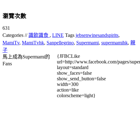
瀏覽次數
631
Categories //
識飲識食
,
LINE
Tags
jebsenwinesandspirits
,
MamiTv
,
MamiTvhk
,
Sanpellegrino
,
Supermami
,
supermamihk
,
親
子
{JFBCLike
馬上成為Supermami的
url=http://www.facebook.com/pages/su
Fans
layout=standard
show_faces=false
show_send_button=false
width=300
action=like
colorscheme=light}