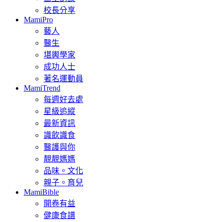
校長分享
MamiPro
藝人
醫生
堪輿學家
成功人士
著名運動員
MamiTrend
每週好去處
星級追縱
最新資訊
識飲識食
醫護與你
靚靚媽媽
品味。文化
親子。育兒
MamiBible
開卷有益
健康食譜