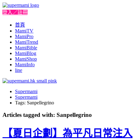
登入／註冊
首頁
MamiTV
MamiPro
MamiTrend
MamiBible
MamiBlog
MamiShop
MamiInfo
line
Supermami
Supermami
Tags: Sanpellegrino
Articles tagged with: Sanpellegrino
【夏日企劃】為平凡日常注入