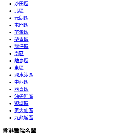
沙田區
北區
元朗區
屯門區
荃灣區
葵青區
灣仔區
南區
離島區
東區
深水涉區
中西區
西貢區
油尖旺區
觀塘區
黃大仙區
九龍城區
香港醫院名單