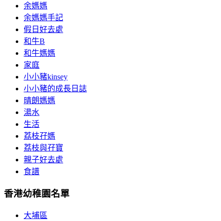
余媽媽
余媽媽手記
假日好去處
和牛B
和牛媽媽
家庭
小小豬kinsey
小小豬的成長日誌
晴朗媽媽
湯水
生活
荔枝孖媽
荔枝與孖寶
親子好去處
食譜
香港幼稚園名單
大埔區