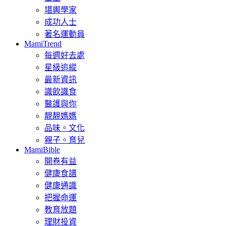
堪輿學家
成功人士
著名運動員
MamiTrend
每週好去處
星級追縱
最新資訊
識飲識食
醫護與你
靚靚媽媽
品味。文化
親子。育兒
MamiBible
開卷有益
健康食譜
健康通識
把握命運
教育放題
理財投資