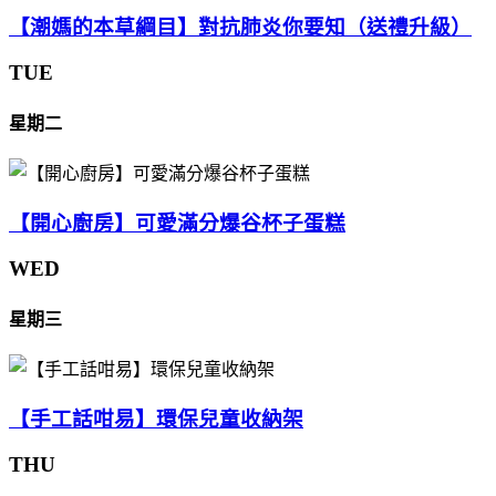
【潮媽的本草綱目】對抗肺炎你要知（送禮升級）
TUE
星期二
【開心廚房】可愛滿分爆谷杯子蛋糕
WED
星期三
【手工話咁易】環保兒童收納架
THU