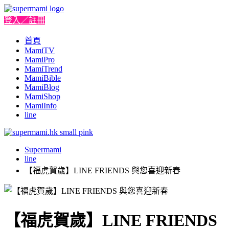
登入／註冊
首頁
MamiTV
MamiPro
MamiTrend
MamiBible
MamiBlog
MamiShop
MamiInfo
line
Supermami
line
【福虎賀歲】LINE FRIENDS 與您喜迎新春
【福虎賀歲】LINE FRIENDS