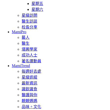
星期五
星期六
星級訪問
醫生訪談
校長分享
MamiPro
藝人
醫生
堪輿學家
成功人士
著名運動員
MamiTrend
每週好去處
星級追縱
最新資訊
識飲識食
醫護與你
靚靚媽媽
品味。文化