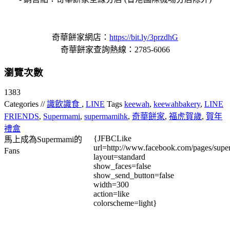
奇華餅家網店：
https://bit.ly/3przdhG
奇華餅家查詢熱線：2785-6066
瀏覽次數
1383
Categories //
識飲識食
,
LINE
Tags
keewah
,
keewahbakery
,
LINE
FRIENDS
,
Supermami
,
supermamihk
,
奇華餅家
,
福虎賀歲
,
賀年
禮盒
{JFBCLike
馬上成為Supermami的
url=http://www.facebook.com/pages/su
Fans
layout=standard
show_faces=false
show_send_button=false
width=300
action=like
colorscheme=light}