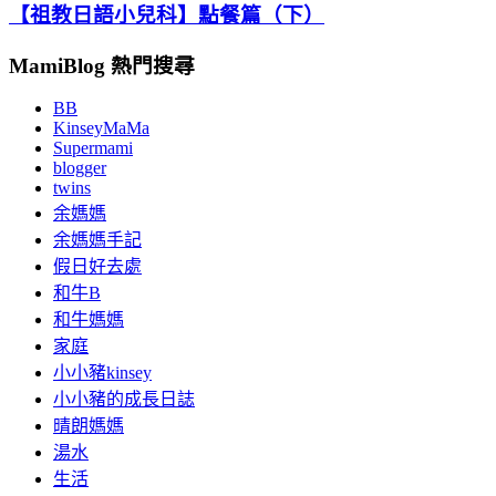
【祖教日語小兒科】點餐篇（下）
MamiBlog 熱門搜尋
BB
KinseyMaMa
Supermami
blogger
twins
余媽媽
余媽媽手記
假日好去處
和牛B
和牛媽媽
家庭
小小豬kinsey
小小豬的成長日誌
晴朗媽媽
湯水
生活