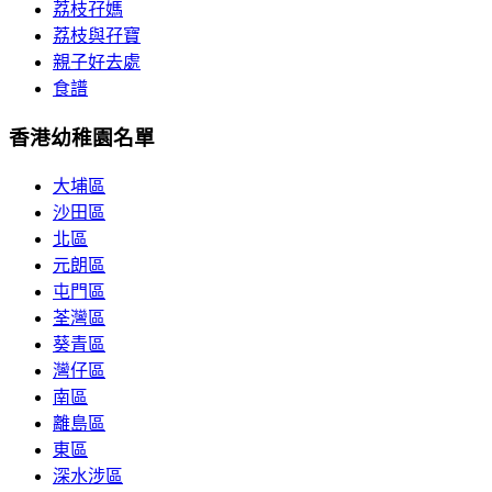
荔枝孖媽
荔枝與孖寶
親子好去處
食譜
香港幼稚園名單
大埔區
沙田區
北區
元朗區
屯門區
荃灣區
葵青區
灣仔區
南區
離島區
東區
深水涉區