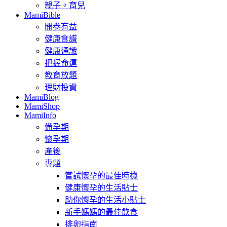
親子。育兒
MamiBible
開卷有益
健康食譜
健康通識
把握命運
教育放題
理財投資
MamiBlog
MamiShop
MamiInfo
備孕期
懷孕期
產後
專題
嘗試懷孕的最佳時機
健康懷孕的生活貼士
助你懷孕的生活小貼士
新手媽媽的最佳飲食
排卵指南