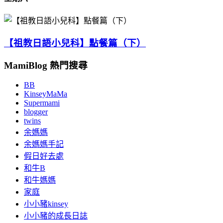
【祖教日語小兒科】點餐篇（下）
MamiBlog 熱門搜尋
BB
KinseyMaMa
Supermami
blogger
twins
余媽媽
余媽媽手記
假日好去處
和牛B
和牛媽媽
家庭
小小豬kinsey
小小豬的成長日誌