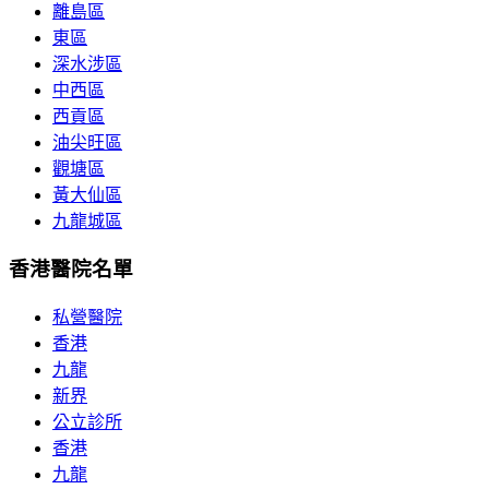
離島區
東區
深水涉區
中西區
西貢區
油尖旺區
觀塘區
黃大仙區
九龍城區
香港醫院名單
私營醫院
香港
九龍
新界
公立診所
香港
九龍