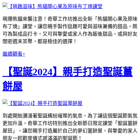
萌爆熊貓來襲注意！奇華工作坊推出全新「熊貓開心果及原味
布丁燒」課堂，讓您親手製作逗趣可愛與滋味兼備的甜品，既
可為製成品打卡，又可與摯愛或家人作為飯後甜品，或與好友
閨密週末茶聚，都是極佳的選擇！
繼續觀看+
【聖誕2024】親手打造聖誕薑
餅屋
到處開始瀰漫著聖誕繽紛璀璨的氣息，為了讓這個聖誕節氣氛
更加升溫，奇華工作坊特別推出全新節日限定課堂「聖誕薑餅
屋班」，讓您親手打造屬於自己的夢幻薑餅屋，與摯愛的家人
朋友一起歡度儀式感滿滿的聖誕節！