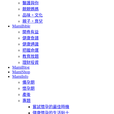
醫護與你
靚靚媽媽
品味。文化
親子。育兒
MamiBible
開卷有益
健康食譜
健康通識
把握命運
教育放題
理財投資
MamiBlog
MamiShop
MamiInfo
備孕期
懷孕期
產後
專題
嘗試懷孕的最佳時機
健康懷孕的生活貼士