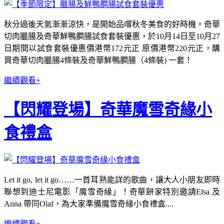
秋分過後天氣漸漸涼快，是開始品嚐秋冬美食的好時機。奇華
切肉臘腸及奇華鮮鴨膶腸試食套裝優惠，於10月14日至10月27
日期間以試食套裝優惠價港幣172元正 原價港幣220元正，購
買奇華切肉臘腸4條裝及奇華鮮鴨膶腸（4條裝) 一套！
繼續觀看+
【閃耀登場】奇華魔雪奇緣小
食禮盒
Let it go, let it go……一首耳熟能詳的歌曲，讓大人小朋友即時
聯想到迪士尼電影「魔雪奇緣」！奇華餅家特別邀請Elsa 及
Anna 帶同Olaf，為大家準備魔雪奇緣小食禮盒....
繼續觀看+