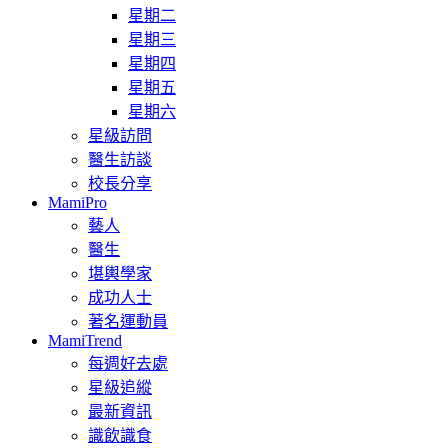
星期二
星期三
星期四
星期五
星期六
星級訪問
醫生訪談
校長分享
MamiPro
藝人
醫生
堪輿學家
成功人士
著名運動員
MamiTrend
每週好去處
星級追縱
最新資訊
識飲識食