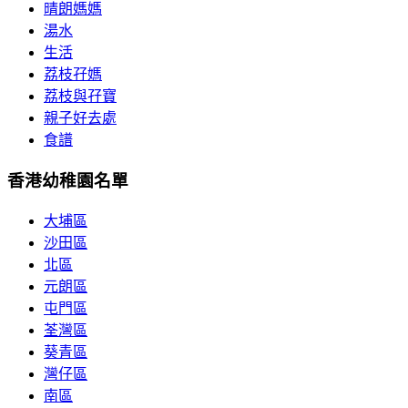
晴朗媽媽
湯水
生活
荔枝孖媽
荔枝與孖寶
親子好去處
食譜
香港幼稚園名單
大埔區
沙田區
北區
元朗區
屯門區
荃灣區
葵青區
灣仔區
南區