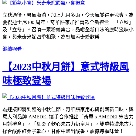
立秋過後，暑氣漸消，加上九月多雨，令天氣變得更涼爽。為
慶祝迪士尼100 周年，奇華餅家加推兩款全新禮盒—「立秋」
及「立冬」。召喚一眾粉絲集合，品嚐全新口味的應時滋味小
食，與米奇米妮四季相聚，為您加添奇妙歡樂！
繼續觀看+
【2023中秋月餅】意式特級風
味極致登場
為迎接即將到臨的中秋佳節，奇華餅家用心研創嶄新口味，與
意大利品牌 AMEDEI 攜手合作推出「奇華 x AMEDEI 朱古力
月餅禮盒」，「紅桑子軟心朱古力奶皇月」，雙重特濃朱古力
揉合酸甜紅桑子軟心，甘甜中滲出酸香，震撼每顆味蕾！