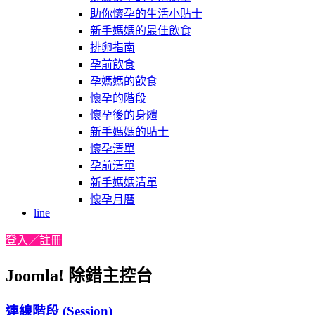
助你懷孕的生活小貼士
新手媽媽的最佳飲食
排卵指南
孕前飲食
孕媽媽的飲食
懷孕的階段
懷孕後的身體
新手媽媽的貼士
懷孕清單
孕前清單
新手媽媽清單
懷孕月曆
line
登入／註冊
Joomla! 除錯主控台
連線階段 (Session)