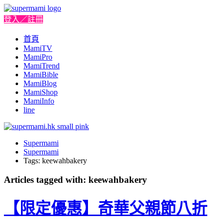
登入／註冊
首頁
MamiTV
MamiPro
MamiTrend
MamiBible
MamiBlog
MamiShop
MamiInfo
line
Supermami
Supermami
Tags: keewahbakery
Articles tagged with: keewahbakery
【限定優惠】奇華父親節八折