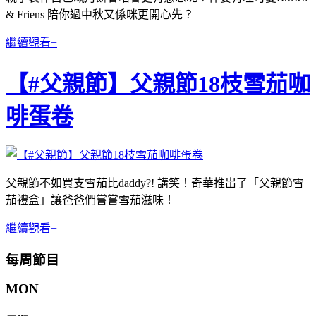
& Friens 陪你過中秋又係咪更開心先？
繼續觀看+
【#父親節】父親節18枝雪茄咖
啡蛋卷
父親節不如買支雪茄比daddy?! 講笑！奇華推岀了「父親節雪
茄禮盒」讓爸爸們嘗嘗雪茄滋味！
繼續觀看+
每周節目
MON