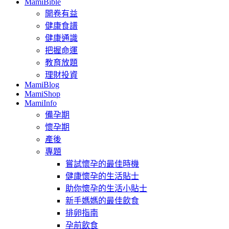
MamiBible
開卷有益
健康食譜
健康通識
把握命運
教育放題
理財投資
MamiBlog
MamiShop
MamiInfo
備孕期
懷孕期
產後
專題
嘗試懷孕的最佳時機
健康懷孕的生活貼士
助你懷孕的生活小貼士
新手媽媽的最佳飲食
排卵指南
孕前飲食