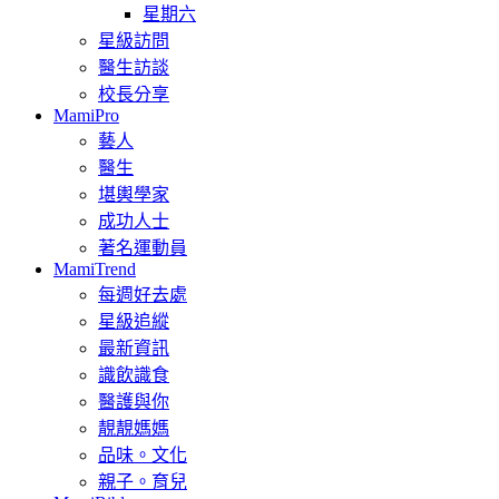
星期六
星級訪問
醫生訪談
校長分享
MamiPro
藝人
醫生
堪輿學家
成功人士
著名運動員
MamiTrend
每週好去處
星級追縱
最新資訊
識飲識食
醫護與你
靚靚媽媽
品味。文化
親子。育兒