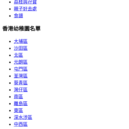
荔枝與孖寶
親子好去處
食譜
香港幼稚園名單
大埔區
沙田區
北區
元朗區
屯門區
荃灣區
葵青區
灣仔區
南區
離島區
東區
深水涉區
中西區