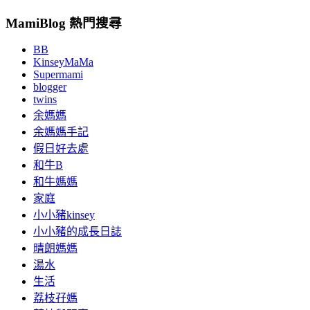
MamiBlog 熱門搜尋
BB
KinseyMaMa
Supermami
blogger
twins
余媽媽
余媽媽手記
假日好去處
和牛B
和牛媽媽
家庭
小小豬kinsey
小小豬的成長日誌
晴朗媽媽
湯水
生活
荔枝孖媽