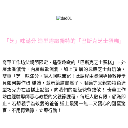
「芝」味滿分 造型趣緻獨特的「巴斯克芝士蛋糕」
奇華工作坊父親節限定、造型趣緻的「巴斯克芝士蛋糕」，外
層焦香濃滑，內層鬆軟濕潤，加上頂 層的忌廉芝士鮮奶油，
雙重「芝」味滿分，讓人回味無窮！此課程由資深導師教授學
員如何製作蛋 糕體，並示範繪畫鬍子、眼鏡等父親節特色造
型巧克力在蛋糕上點綴，向我們的超級爸爸致敬！ 奇華工作
坊由經驗導師悉心教授的父親節課程，每班人數有限，額滿即
止。若想親手為敬愛的爸爸 送上最獨一無二又窩心的甜蜜驚
喜，不用再猶豫，立即行動！