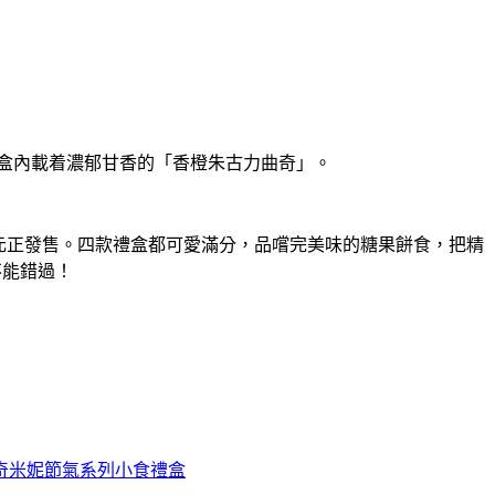
 盒內載着濃郁甘香的「香橙朱古力曲奇」。
 元正發售。四款禮盒都可愛滿分，品嚐完美味的糖果餅食，把精
不能錯過！
奇米妮節氣系列小食禮盒