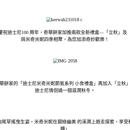
祝迪士尼100 周年，奇華餅家加推兩款全新禮盒—「立秋」
與米奇米妮四季相聚，為您加添奇妙歡樂！
華餅家的「迪士尼米奇米妮節氣系列 小食禮盒」再加入「立秋
迪士尼情侶過一個滋潤秋冬。
狗尾草搖曳生姿，米奇米妮在碧綠幽美 的溪澗上遊走探索，享受
糖」