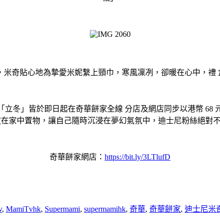
，米奇貼心地為摯愛米妮繫上頸巾，寒風凜冽，卻暖在心中，禮
立冬」皆於即日起在奇華餅家全線 分店及網店同步以港幣 68
放在家中置物，讓自己隨時沉浸在夢幻氣氛中，迪士尼粉絲絕對
奇華餅家網店：
https://bit.ly/3LTlufD
v
,
MamiTvhk
,
Supermami
,
supermamihk
,
奇華
,
奇華餅家
,
迪士尼米