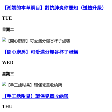
【潮媽的本草綱目】對抗肺炎你要知（送禮升級）
TUE
星期二
【開心廚房】可愛滿分爆谷杯子蛋糕
WED
星期三
【手工話咁易】環保兒童收納架
THU