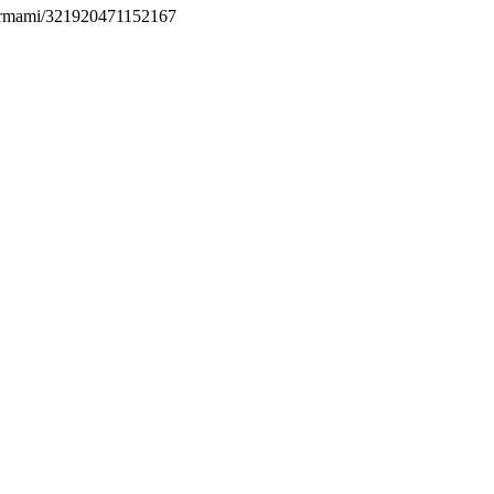
permami/321920471152167