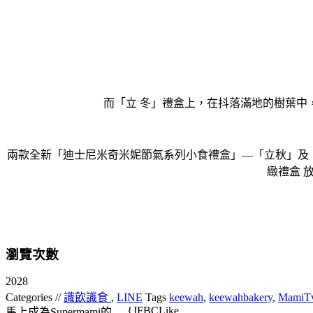
而「立 冬」禮盒上，在抖落滿地的樹葉中
兩款全新「迪士尼米奇米妮節氣系列小食禮盒」—「立秋」及「
緻禮盒 
瀏覽次數
2028
Categories //
識飲識食
,
LINE
Tags
keewah
,
keewahbakery
,
MamiT
{JFBCLike
馬上成為Supermami的