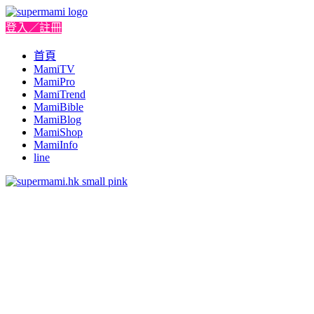
登入／註冊
首頁
MamiTV
MamiPro
MamiTrend
MamiBible
MamiBlog
MamiShop
MamiInfo
line