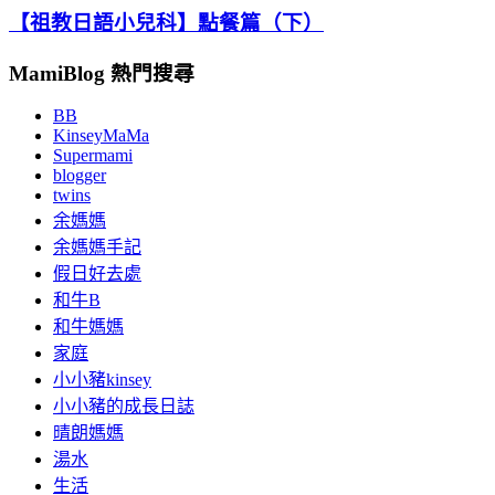
【祖教日語小兒科】點餐篇（下）
MamiBlog 熱門搜尋
BB
KinseyMaMa
Supermami
blogger
twins
余媽媽
余媽媽手記
假日好去處
和牛B
和牛媽媽
家庭
小小豬kinsey
小小豬的成長日誌
晴朗媽媽
湯水
生活