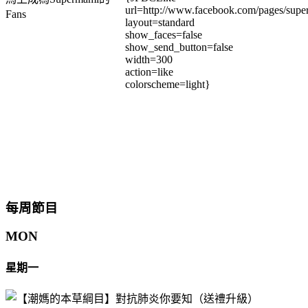
url=http://www.facebook.com/pages/su
Fans
layout=standard
show_faces=false
show_send_button=false
width=300
action=like
colorscheme=light}
每周節目
MON
星期一