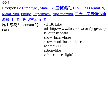
3341
Categories //
Life Style
,
MamiTV
,
最新資訊
,
LINE
Tags
MamiTv
,
MamiTvhk
,
Philips
,
Supermami
,
supermamihk
,
二合一空氣淨化抽
濕機
,
抽濕
,
淨化空氣
,
潮濕
{JFBCLike
馬上成為Supermami的
url=http://www.facebook.com/pages/su
Fans
layout=standard
show_faces=false
show_send_button=false
width=300
action=like
colorscheme=light}