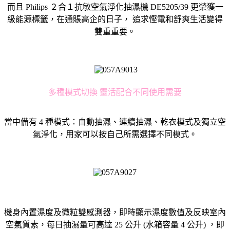
而且 Philips ２合１抗敏空氣淨化抽濕機 DE5205/39 更榮獲一
級能源標籤，在通賬高企的日子， 追求慳電和舒爽生活變得
雙重重要。
多種模式切換 靈活配合不同使用需要
當中備有 4 種模式：自動抽濕、連續抽濕、乾衣模式及獨立空
氣淨化，用家可以按自己所需選擇不同模式。
機身內置濕度及微粒雙感測器，即時顯示濕度數值及反映室內
空氣質素，每日抽濕量可高達 25 公升 (水箱容量 4 公升) ，即