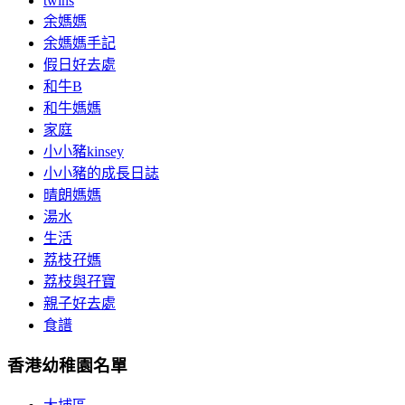
twins
余媽媽
余媽媽手記
假日好去處
和牛B
和牛媽媽
家庭
小小豬kinsey
小小豬的成長日誌
晴朗媽媽
湯水
生活
荔枝孖媽
荔枝與孖寶
親子好去處
食譜
香港幼稚園名單