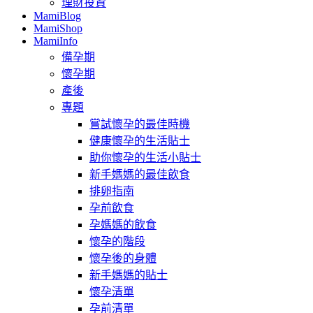
理財投資
MamiBlog
MamiShop
MamiInfo
備孕期
懷孕期
產後
專題
嘗試懷孕的最佳時機
健康懷孕的生活貼士
助你懷孕的生活小貼士
新手媽媽的最佳飲食
排卵指南
孕前飲食
孕媽媽的飲食
懷孕的階段
懷孕後的身體
新手媽媽的貼士
懷孕清單
孕前清單