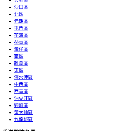
大埔區
沙田區
北區
元朗區
屯門區
荃灣區
葵青區
灣仔區
南區
離島區
東區
深水涉區
中西區
西貢區
油尖旺區
觀塘區
黃大仙區
九龍城區