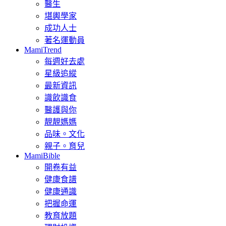
醫生
堪輿學家
成功人士
著名運動員
MamiTrend
每週好去處
星級追縱
最新資訊
識飲識食
醫護與你
靚靚媽媽
品味。文化
親子。育兒
MamiBible
開卷有益
健康食譜
健康通識
把握命運
教育放題