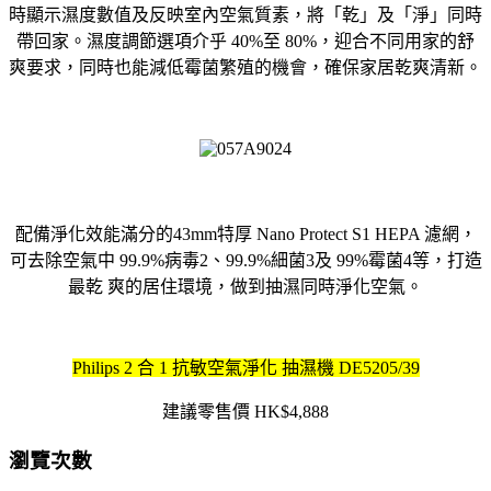
時顯示濕度數值及反映室內空氣質素，將「乾」及「淨」同時
帶回家。濕度調節選項介乎 40%至 80%，迎合不同用家的舒
爽要求，同時也能減低霉菌繁殖的機會，確保家居乾爽清新。
配備淨化效能滿分的43mm特厚 Nano Protect S1 HEPA 濾網，
可去除空氣中 99.9%病毒2、99.9%細菌3及 99%霉菌4等，打造
最乾 爽的居住環境，做到抽濕同時淨化空氣。
Philips 2 合 1 抗敏空氣淨化 抽濕機 DE5205/39
建議零售價 HK$4,888
瀏覽次數