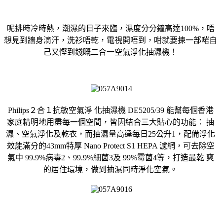
呢排時冷時熱，潮濕的日子來臨，濕度分分鐘高達100%，唔
想見到牆身滴汗，洗衫唔乾，電視開唔到，咁就要揀一部啱自
己又慳到錢嘅二合一空氣淨化抽濕機！
Philips２合１抗敏空氣淨 化抽濕機 DE5205/39 能幫每個香港
家庭精明地用盡每一個空間，皆因結合三大貼心的功能： 抽
濕、空氣淨化及乾衣，而抽濕量高達每日25公升1，配備淨化
效能滿分的43mm特厚 Nano Protect S1 HEPA 濾網，可去除空
氣中 99.9%病毒2、99.9%細菌3及 99%霉菌4等，打造最乾 爽
的居住環境，做到抽濕同時淨化空氣。