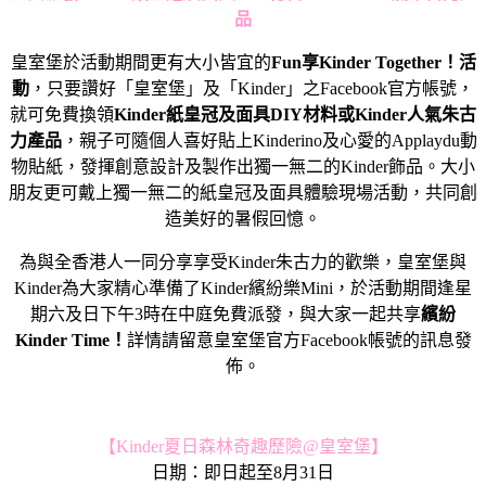
品
皇室堡於活動期間更有大小皆宜的
Fun
享Kinder Together！活
動
，只要讚好「皇室堡」及「Kinder」之Facebook官方帳號，
就可免費換領
Kinder
紙皇冠及面具DIY材料
或Kinder人氣朱古
力產品
，親子可隨個人喜好貼上Kinderino及心愛的Applaydu動
物貼紙，發揮創意設計及製作出獨一無二的Kinder飾品。大小
朋友更可戴上獨一無二的紙皇冠及面具體驗現場活動，共同創
造美好的暑假回憶。
為與全香港人一同分享享受Kinder朱古力的歡樂，皇室堡與
Kinder為大家精心準備了Kinder繽紛樂Mini，於活動期間逢星
期六及日下午3時在中庭免費派發，與大家一起共享
繽紛
Kinder Time！
詳情請留意皇室堡官方Facebook帳號的訊息發
佈。
【Kinder夏日森林奇趣歷險@皇室堡】
日期：即日起至8月31日