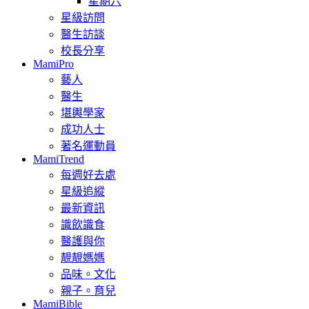
星期六
星級訪問
醫生訪談
校長分享
MamiPro
藝人
醫生
堪輿學家
成功人士
著名運動員
MamiTrend
每週好去處
星級追縱
最新資訊
識飲識食
醫護與你
靚靚媽媽
品味。文化
親子。育兒
MamiBible