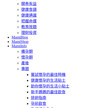
開卷有益
健康食譜
健康通識
把握命運
教育放題
理財投資
MamiBlog
MamiShop
MamiInfo
備孕期
懷孕期
產後
專題
嘗試懷孕的最佳時機
健康懷孕的生活貼士
助你懷孕的生活小貼士
新手媽媽的最佳飲食
排卵指南
孕前飲食