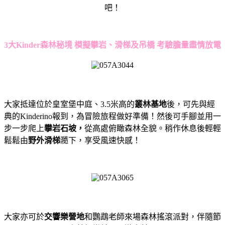
吧！
3
大Kinder森林秘境 模擬攀岩、滑梯及吊橋 考驗膽量盡情放電
大家抵達位於皇室堡中庭、3.5米高的
叢林基地
後，可先與經
典的Kinderino報到，為冒險旅程做好準備！然後可手腳並用一
步一步爬上
攀岩石坡，
從高處俯瞰森林全貌。稍作休息後輕輕
鬆鬆由
野外滑梯
瀡下，享受風速快感！
大家亦可於
交響樂營地
和鸚鵡老師來場森林搖滾派對，伴隨節