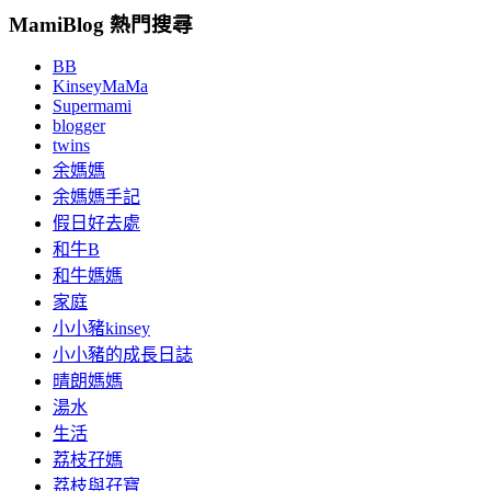
MamiBlog 熱門搜尋
BB
KinseyMaMa
Supermami
blogger
twins
余媽媽
余媽媽手記
假日好去處
和牛B
和牛媽媽
家庭
小小豬kinsey
小小豬的成長日誌
晴朗媽媽
湯水
生活
荔枝孖媽
荔枝與孖寶