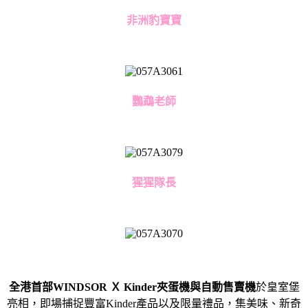
非洲豹寶寶
鸚鵡老師
猩猩隊長
全
港首部WINDSOR Ｘ Kinder夾蛋機與自動售賣機
於皇室堡
亮相，即場捕捉豐富Kinder產品以及限量禮品，集美味、新奇