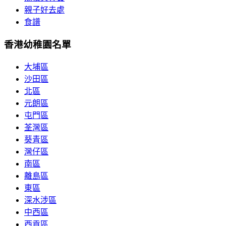
親子好去處
食譜
香港幼稚園名單
大埔區
沙田區
北區
元朗區
屯門區
荃灣區
葵青區
灣仔區
南區
離島區
東區
深水涉區
中西區
西貢區