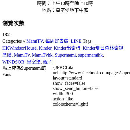
時間：上午10時至晚上10時
地點：皇室堡地下中庭
瀏覽次數
1855
Categories //
MamiTV
,
每周好去處
,
LINE
Tags
HKWindsorHouse
,
Kinder
,
Kinder出奇蛋
,
Kinder夏日森林奇趣
歷險
,
MamiTv
,
MamiTvhk
,
Supermami
,
supermamihk
,
WINDSOR
,
皇室堡
,
親子
{JFBCLike
馬上成為Supermami的
url=http://www.facebook.com/pages/su
Fans
layout=standard
show_faces=false
show_send_button=false
width=300
action=like
colorscheme=light}