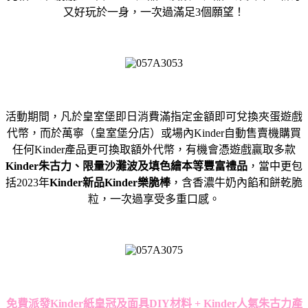
又好玩於一身，一次過滿足3個願望！
活動期間，凡於皇室堡即日消費滿指定金額即可兌換夾蛋遊戲
代幣，而於萬寧（皇室堡分店）或場內Kinder自動售賣機購買
任何Kinder產品更可換取額外代幣，有機會憑遊戲贏取多款
Kinder朱古力、限量沙灘波及填色繪本等豐富禮品
，當中更包
括2023年
Kinder新品Kinder樂脆棒
，含香濃牛奶內餡和餅乾脆
粒，一次過享受多重口感。
免費派發Ki
nder
紙皇冠及面具DIY材料 +
K
inder
人氣
朱古力
產