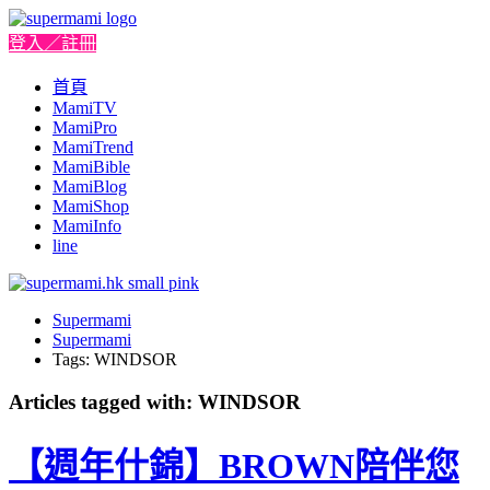
登入／註冊
首頁
MamiTV
MamiPro
MamiTrend
MamiBible
MamiBlog
MamiShop
MamiInfo
line
Supermami
Supermami
Tags: WINDSOR
Articles tagged with: WINDSOR
【週年什錦】BROWN陪伴您