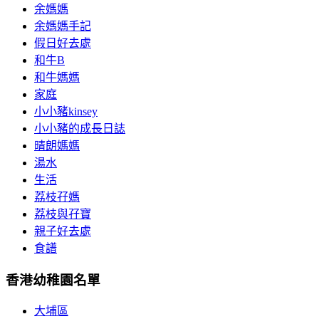
余媽媽
余媽媽手記
假日好去處
和牛B
和牛媽媽
家庭
小小豬kinsey
小小豬的成長日誌
晴朗媽媽
湯水
生活
荔枝孖媽
荔枝與孖寶
親子好去處
食譜
香港幼稚園名單
大埔區