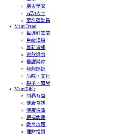
堪輿學家
成功人士
著名運動員
MamiTrend
每週好去處
星級追縱
最新資訊
識飲識食
醫護與你
靚靚媽媽
品味。文化
親子。育兒
MamiBible
開卷有益
健康食譜
健康通識
把握命運
教育放題
理財投資