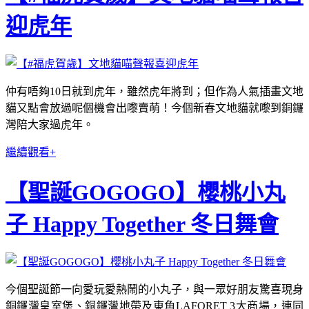
迎虎年
仲有唔夠10日就到虎年，雖然虎年將到；但作為人氣插畫文地
貓又點會放過呢個機會出嚟賣萌！今個新春文地貓就嚟到銅鑼
灣陪大家過虎年。
繼續觀看+
【聖誕GOGOGO】櫻桃小丸
子 Happy Together 冬日舞會
今個聖誕節一向愛玩愛熱鬧的小丸子，與一眾好朋友驚喜現身
銅鑼灣皇室堡、銅鑼灣地帶及東角LAFORET 3大商場，連同