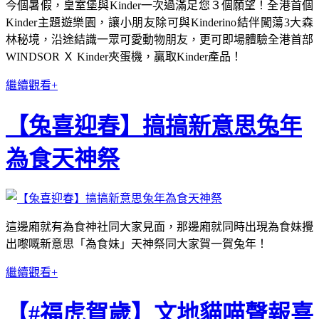
今個暑假，皇室堡與Kinder一次過滿足您３個願望！全港首個
Kinder主題遊樂園，讓小朋友除可與Kinderino結伴闖蕩3大森
林秘境，沿途結識一眾可愛動物朋友，更可即場體驗全港首部
WINDSOR Ｘ Kinder夾蛋機，贏取Kinder產品！
繼續觀看+
【兔喜迎春】搞搞新意思兔年
為食天神祭
這邊廂就有為食神社同大家見面，那邊廂就同時出現為食妹攪
出嚟嘅新意思「為食妹」天神祭同大家賀一賀兔年！
繼續觀看+
【#福虎賀歲】文地貓喵聲報喜