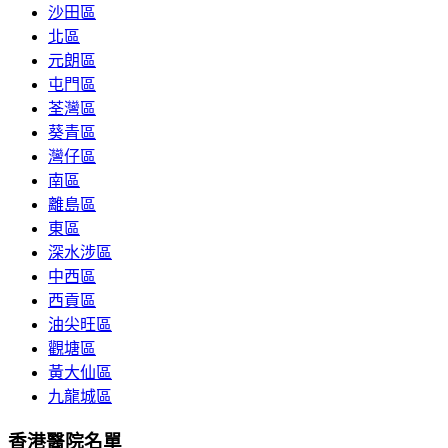
沙田區
北區
元朗區
屯門區
荃灣區
葵青區
灣仔區
南區
離島區
東區
深水涉區
中西區
西貢區
油尖旺區
觀塘區
黃大仙區
九龍城區
香港醫院名單