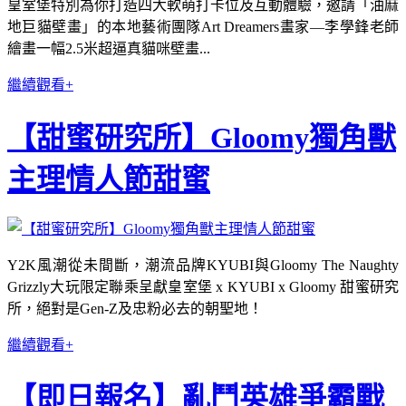
皇室堡特別為你打造四大軟萌打卡位及互動體驗，邀請「油麻
地巨貓壁畫」的本地藝術團隊Art Dreamers畫家—李學鋒老師
繪畫一幅2.5米超逼真貓咪壁畫...
繼續觀看+
【甜蜜研究所】Gloomy獨角獸
主理情人節甜蜜
Y2K風潮從未間斷，潮流品牌KYUBI與Gloomy The Naughty
Grizzly大玩限定聯乘呈獻皇室堡 x KYUBI x Gloomy 甜蜜研究
所，絕對是Gen-Z及忠粉必去的朝聖地！
繼續觀看+
【即日報名】亂鬥英雄爭霸戰