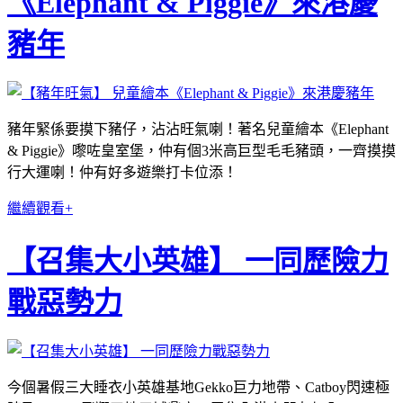
《Elephant & Piggie》來港慶
豬年
豬年緊係要摸下豬仔，沾沾旺氣喇！著名兒童繪本《Elephant
& Piggie》嚟咗皇室堡，仲有個3米高巨型毛毛豬頭，一齊摸摸
行大運喇！仲有好多遊樂打卡位添！
繼續觀看+
【召集大小英雄】 一同歷險力
戰惡勢力
今個暑假三大睡衣小英雄基地Gekko巨力地帶、Catboy閃速極