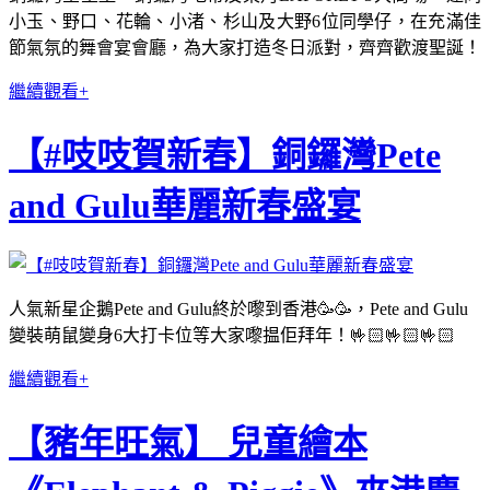
小玉、野口、花輪、小渚、杉山及大野6位同學仔，在充滿佳
節氣氛的舞會宴會廳，為大家打造冬日派對，齊齊歡渡聖誕！
繼續觀看+
【#吱吱賀新春】銅鑼灣Pete
and Gulu華麗新春盛宴
人氣新星企鵝Pete and Gulu終於嚟到香港🥳🥳，Pete and Gulu
變裝萌鼠變身6大打卡位等大家嚟揾佢拜年！🤟🏻🤟🏻🤟🏻
繼續觀看+
【豬年旺氣】 兒童繪本