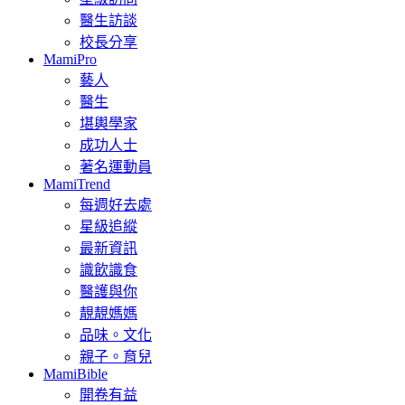
醫生訪談
校長分享
MamiPro
藝人
醫生
堪輿學家
成功人士
著名運動員
MamiTrend
每週好去處
星級追縱
最新資訊
識飲識食
醫護與你
靚靚媽媽
品味。文化
親子。育兒
MamiBible
開卷有益