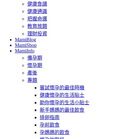
健康食譜
健康通識
把握命運
教育放題
理財投資
MamiBlog
MamiShop
MamiInfo
備孕期
懷孕期
產後
專題
嘗試懷孕的最佳時機
健康懷孕的生活貼士
助你懷孕的生活小貼士
新手媽媽的最佳飲食
排卵指南
孕前飲食
孕媽媽的飲食