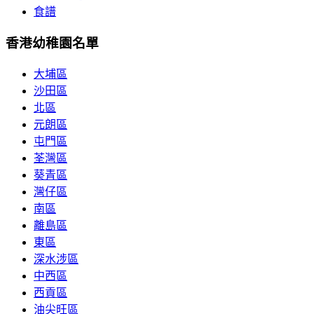
食譜
香港幼稚園名單
大埔區
沙田區
北區
元朗區
屯門區
荃灣區
葵青區
灣仔區
南區
離島區
東區
深水涉區
中西區
西貢區
油尖旺區