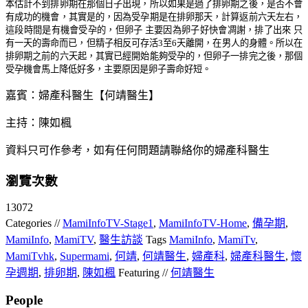
本估計不到排卵期在那個日子出現，所以如果是過了排卵期之後，是否不會
有成功的機會，其實是的，因為受孕期是在排卵那天，計算返前六天左右，
這段時間是有機會受孕的，但卵子 主要因為卵子好快會凋謝，排了出來 只
有一天的壽命而已，但精子相反可存活3至6天離開，在男人的身體。所以在
排卵期之前的六天起，其實已經開始能夠受孕的，但卵子一排完之後，那個
受孕機會馬上降低好多，主要原因是卵子壽命好短。
嘉賓：婦產科醫生【何靖醫生】
主持：陳如楓
資料只可作參考，如有任何問題請聯絡你的婦產科醫生
瀏覽次數
13072
Categories //
MamiInfoTV-Stage1
,
MamiInfoTV-Home
,
備孕期
,
MamiInfo
,
MamiTV
,
醫生訪談
Tags
MamiInfo
,
MamiTv
,
MamiTvhk
,
Supermami
,
何靖
,
何靖醫生
,
婦產科
,
婦產科醫生
,
懷
孕週期
,
排卵期
,
陳如楓
Featuring //
何靖醫生
People