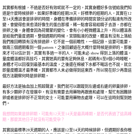
其實都有根據，不過是否好有效呢就不一定的，其實身體好多信號給我們知
道是什麼時候排卵。如果好準確的經期28天，好標準的經期的人，其實在12
至14天應該會是排卵的時間，身體在準備排卵的時間宮頸分泌的黏液有所改
變，會變得愈來愈清好像生的蛋白那樣，稀一點會容易給精子去游，亦都在
排卵之後，身體會因為荷爾蒙的變化，會有小小輕微體溫上升。所以體溫表
是給我們量度週期，整個週期的時候，宮頸黏液的改變，體溫有沒有上落給
我們推回轉頭有沒有排過卵，它不是一個前瞻性，一個記錄。這要可能要，
做兩三個週期看到一個 pattern，之後回顧返在大概什麼時候是排卵的。那後
來才可以估計到，其實有多過一半的人，可能未必 show 得到上落的體溫，
量度體溫都好高技巧，其實她真的要有足夠休息，起碼有6至8個小時睡眠，
身體才可以回復到最基本的溫度，之後還在棉被下水都不喝話也不說，就立
即量度體溫才最準確，其實都市人未必做得到這東西。所以現在好少再靠這
個方法觀察何時是排卵期。
最好方法是抽血加上照超聲波，我們就可以跟蹤到左邊或右邊的卵巢排卵，
有多少顆卵子在發展中，有沒有需要去用藥物再跟進和處理，幫忙有困難排
卵或者是排卵好不正常的女士，可能要用藥物去處理，可以在這時刻幫到她
們。
我想問如果是排卵期，可能有12天至14天是最高峰期，是否代表過了這高峰
期，那麼其他日子就沒有可能受孕？
其實說最標準28天週期的人，應該是12至14天的時候排卵，但週期好長你根