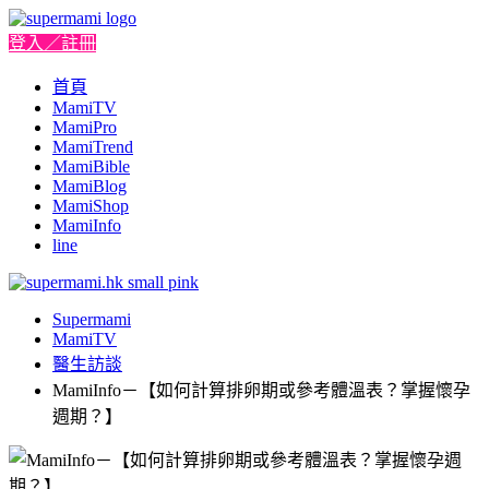
登入／註冊
首頁
MamiTV
MamiPro
MamiTrend
MamiBible
MamiBlog
MamiShop
MamiInfo
line
Supermami
MamiTV
醫生訪談
MamiInfo－【如何計算排卵期或參考體溫表？掌握懷孕
週期？】