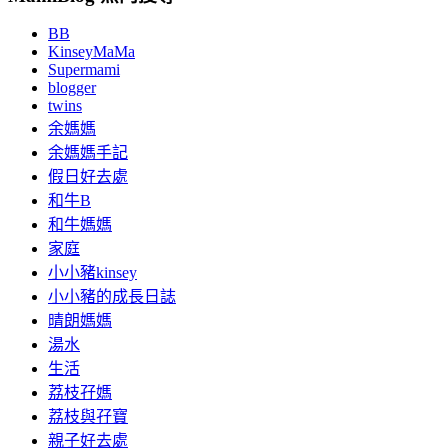
BB
KinseyMaMa
Supermami
blogger
twins
余媽媽
余媽媽手記
假日好去處
和牛B
和牛媽媽
家庭
小小豬kinsey
小小豬的成長日誌
晴朗媽媽
湯水
生活
荔枝孖媽
荔枝與孖寶
親子好去處