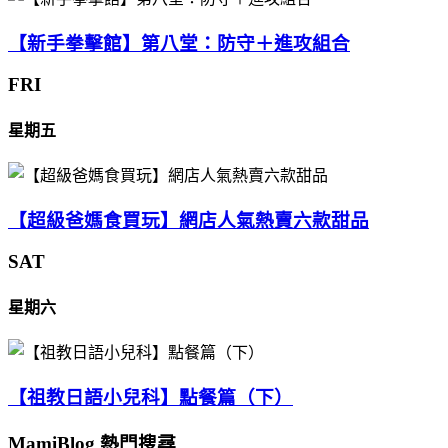
【新手拳擊館】第八堂：防守＋進攻組合
FRI
星期五
【超級爸媽食買玩】網店人氣熱賣六款甜品
SAT
星期六
【祖教日語小兒科】點餐篇（下）
MamiBlog 熱門搜尋