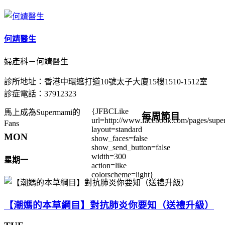
何靖醫生
婦產科－何靖醫生
診所地址：香港中環遮打道10號太子大廈15樓1510-1512室
診症電話：37912323
{JFBCLike
馬上成為Supermami的
每周節目
url=http://www.facebook.com/pages/su
Fans
layout=standard
MON
show_faces=false
show_send_button=false
width=300
星期一
action=like
colorscheme=light}
【潮媽的本草綱目】對抗肺炎你要知（送禮升級）