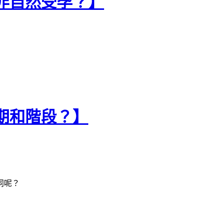
或非自然受孕？】
週期和階段？】
同呢？