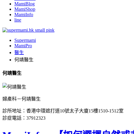
MamiBlog
MamiShop
MamiInfo
line
Supermami
MamiPro
醫生
何靖醫生
何靖醫生
婦產科－何靖醫生
診所地址：香港中環遮打道10號太子大廈15樓1510-1512室
診症電話：37912323