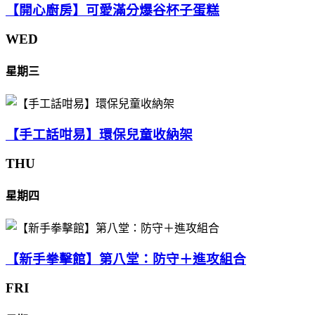
【開心廚房】可愛滿分爆谷杯子蛋糕
WED
星期三
【手工話咁易】環保兒童收納架
THU
星期四
【新手拳擊館】第八堂：防守＋進攻組合
FRI