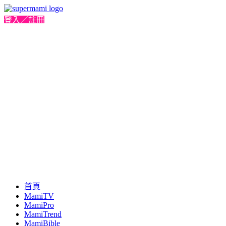
登入／註冊
首頁
MamiTV
MamiPro
MamiTrend
MamiBible