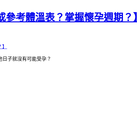
卵期或參考體溫表？掌握懷孕週期？
他日子就沒有可能受孕？