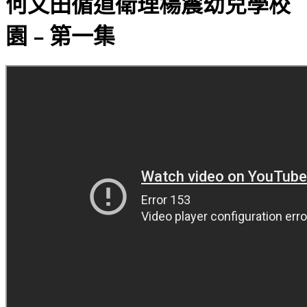
何文田循道衛理楊震幼兒學校
園﹣第一集