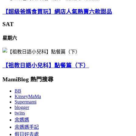
【超級爸媽食買玩】網店人氣熱賣六款甜品
SAT
星期六
【祖教日語小兒科】點餐篇（下）
MamiBlog 熱門搜尋
BB
KinseyMaMa
Supermami
blogger
twins
余媽媽
余媽媽手記
假日好去處