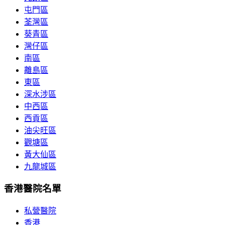
屯門區
荃灣區
葵青區
灣仔區
南區
離島區
東區
深水涉區
中西區
西貢區
油尖旺區
觀塘區
黃大仙區
九龍城區
香港醫院名單
私營醫院
香港