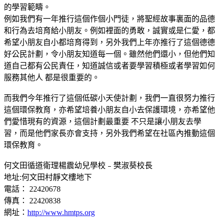
的學習範疇。
例如我們有一年推行這個作個小門徒，將聖經故事裏面的品德
和行為去培育給小朋友。例如裡面的勇敢，誠實或是仁愛，都
希望小朋友自小都培育得到，另外我們上年亦推行了這個德德
好公民計劃，令小朋友知道每一個。雖然他們還小，但他們知
道自己都有公民責任，知道誠信或者要學習積極或者學習如何
服務其他人 都是很重要的。
而我們今年推行了這個低碳小天使計劃，我們一直很努力推行
這個環保教育，亦希望培養小朋友自小去保護環境，亦希望他
們愛惜現有的資源，這個計劃最重要 不只是讓小朋友去學
習，而是他們家長亦會支持，另外我們希望在社區內推動這個
環保教育。
何文田循道衛理楊震幼兒學校﹣樊淑葵校長
地址:何文田村靜文樓地下
電話： 22420678
傳真： 22420838
網址：
http://www.hmtps.org