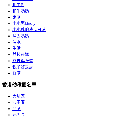
和牛B
和牛媽媽
家庭
小小豬kinsey
小小豬的成長日誌
晴朗媽媽
湯水
生活
荔枝孖媽
荔枝與孖寶
親子好去處
食譜
香港幼稚園名單
大埔區
沙田區
北區
元朗區