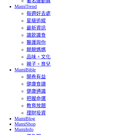
著名運動員
MamiTrend
每週好去處
星級追縱
最新資訊
識飲識食
醫護與你
靚靚媽媽
品味。文化
親子。育兒
MamiBible
開卷有益
健康食譜
健康通識
把握命運
教育放題
理財投資
MamiBlog
MamiShop
MamiInfo