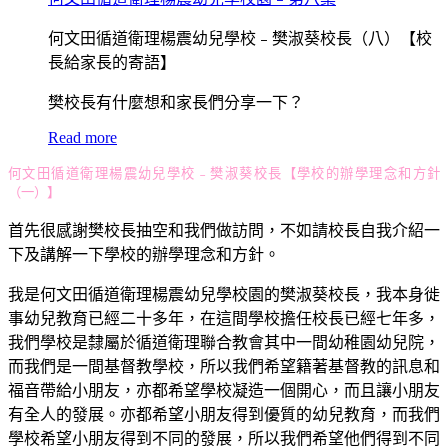
何文田循道衛理楊震幼兒學校﹣樊淑葵校長（八）【校
長給家長的寄語】
樊校長有什麼想和家長們分享一下？
Read more
何文田循道衛理楊震幼兒學校﹣樊淑葵校長
【學校的辦學理念和方針
（一）】
首先很感謝樊校長抽空和我們做訪問，不如請校長自我介紹一
下及講解一下學校的辦學理念和方針。
我是何文田循道衛理楊震幼兒學校園的樊淑葵校長，我本身徙
事幼兒教育已經二十多年，在這間學校擔任校長已經七年多，
我們學校是隸屬於循道衛理聯合教會其中一間幼稚園幼兒院，
而我們是一間基督教學校，所以我們希望籍著基督教的訊息和
福音帶給小朋友，亦都希望學校凝造一個開心，而且讓小朋友
有全人的發展。亦都希望小朋友得到優質的幼兒教育，而我們
學校希望小朋友得到不同的發展，所以我們希望他們得到不同