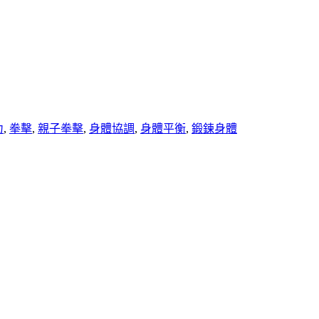
力
,
拳擊
,
親子拳擊
,
身體協調
,
身體平衡
,
鍛鍊身體