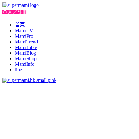
登入／註冊
首頁
MamiTV
MamiPro
MamiTrend
MamiBible
MamiBlog
MamiShop
MamiInfo
line