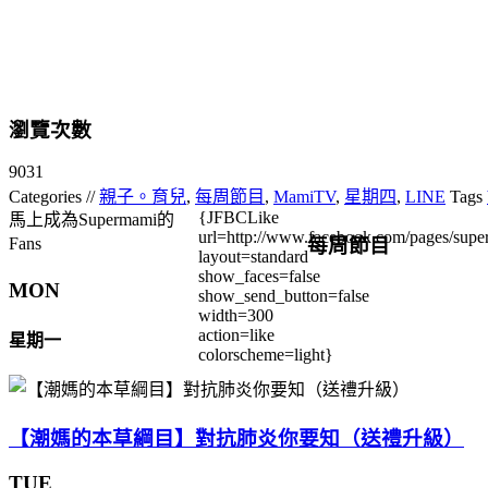
瀏覽次數
9031
Categories //
親子。育兒
,
每周節目
,
MamiTV
,
星期四
,
LINE
Tags
{JFBCLike
馬上成為Supermami的
url=http://www.facebook.com/pages/su
每周節目
Fans
layout=standard
show_faces=false
MON
show_send_button=false
width=300
action=like
星期一
colorscheme=light}
【潮媽的本草綱目】對抗肺炎你要知（送禮升級）
TUE