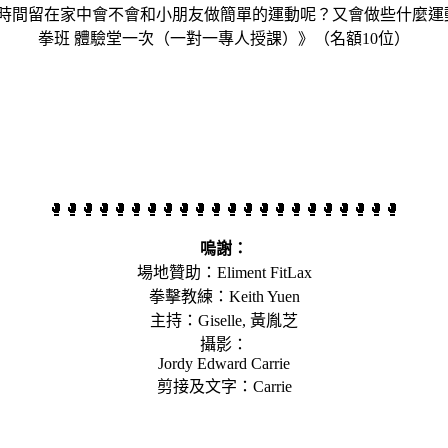
時間留在家中會不會和小朋友做簡單的運動呢？又會做些什麼運動？」』
拳班 體驗堂一次（一對一專人授課）》（名額10位）
🥊🥊🥊🥊🥊🥊🥊🥊🥊🥊🥊🥊🥊🥊🥊🥊🥊🥊🥊🥊🥊🥊
嗚謝：
場地贊助：Eliment FitLax
拳擊教練：Keith Yuen
主持：Giselle, 黃胤芝
攝影：
Jordy Edward Carrie
剪接及文字：Carrie