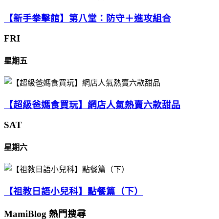
【新手拳擊館】第八堂：防守＋進攻組合
FRI
星期五
【超級爸媽食買玩】網店人氣熱賣六款甜品
SAT
星期六
【祖教日語小兒科】點餐篇（下）
MamiBlog 熱門搜尋