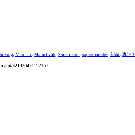
boxing
,
MamiTv
,
MamiTvhk
,
Supermami
,
supermamihk
,
勾拳
,
專注
permami/321920471152167