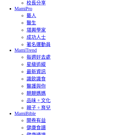
校長分享
MamiPro
藝人
醫生
堪輿學家
成功人士
著名運動員
MamiTrend
每週好去處
星級追縱
最新資訊
識飲識食
醫護與你
靚靚媽媽
品味。文化
親子。育兒
MamiBible
開卷有益
健康食譜
健康通識