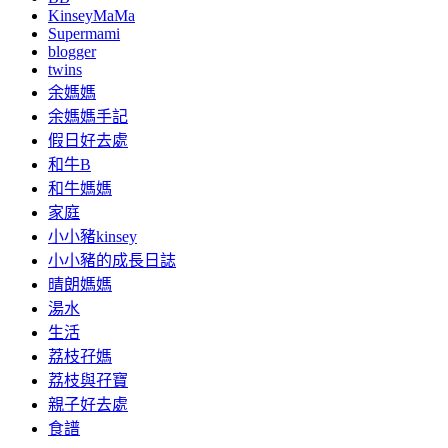
KinseyMaMa
Supermami
blogger
twins
余媽媽
余媽媽手記
假日好去處
和牛B
和牛媽媽
家庭
小小豬kinsey
小小豬的成長日誌
晴朗媽媽
湯水
生活
荔枝孖媽
荔枝與孖寶
親子好去處
食譜