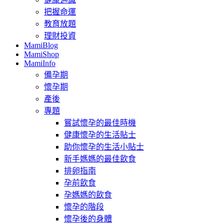
把握命運
教育放題
理財投資
MamiBlog
MamiShop
MamiInfo
備孕期
懷孕期
產後
專題
嘗試懷孕的最佳時機
健康懷孕的生活貼士
助你懷孕的生活小貼士
新手媽媽的最佳飲食
排卵指南
孕前飲食
孕媽媽的飲食
懷孕的階段
懷孕後的身體