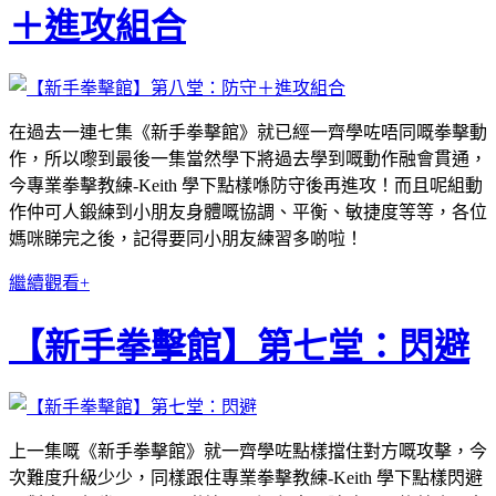
＋進攻組合
在過去一連七集《新手拳擊館》就已經一齊學咗唔同嘅拳擊動
作，所以嚟到最後一集當然學下將過去學到嘅動作融會貫通，
今專業拳擊教練-Keith 學下點樣喺防守後再進攻！而且呢組動
作仲可人鍛練到小朋友身體嘅協調、平衡、敏捷度等等，各位
媽咪睇完之後，記得要同小朋友練習多啲啦！
繼續觀看+
【新手拳擊館】第七堂：閃避
上一集嘅《新手拳擊館》就一齊學咗點樣擋住對方嘅攻擊，今
次難度升級少少，同樣跟住專業拳擊教練-Keith 學下點樣閃避