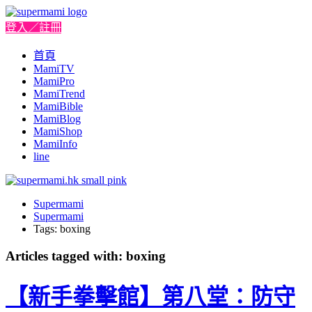
登入／註冊
首頁
MamiTV
MamiPro
MamiTrend
MamiBible
MamiBlog
MamiShop
MamiInfo
line
Supermami
Supermami
Tags: boxing
Articles tagged with: boxing
【新手拳擊館】第八堂：防守