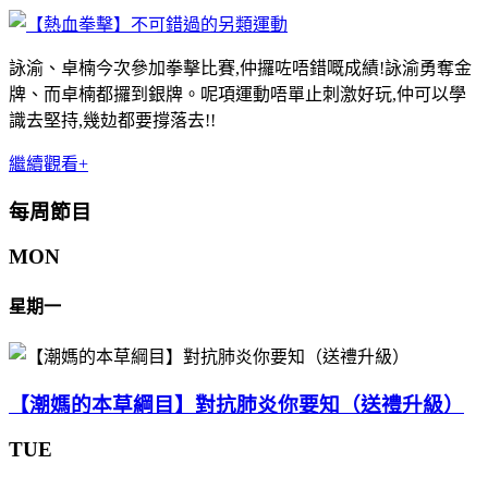
詠渝、卓楠今次參加拳擊比賽,仲攞咗唔錯嘅成績!詠渝勇奪金
牌、而卓楠都攞到銀牌。呢項運動唔單止刺激好玩,仲可以學
識去堅持,幾攰都要撐落去!!
繼續觀看+
每周節目
MON
星期一
【潮媽的本草綱目】對抗肺炎你要知（送禮升級）
TUE