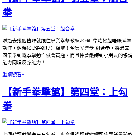
拳
喺過去幾個禮拜就跟住專業拳擊教練-Keith 學咗幾組唔嘅拳擊
動作，係時候要將難度升級啦！今集就會學-組合拳，將過去
四集學到嘅拳擊動作融會貫通，而且仲會鍛練到小朋友的協調
能力同埋反應能力！
繼續觀看+
【新手拳擊館】第四堂：上勾
拳
上個禮拜就學完左右勾拳，咁今個禮拜就繼續跟住專業拳擊教