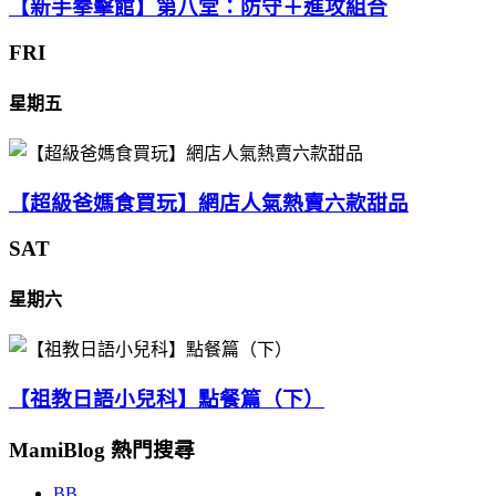
【新手拳擊館】第八堂：防守＋進攻組合
FRI
星期五
【超級爸媽食買玩】網店人氣熱賣六款甜品
SAT
星期六
【祖教日語小兒科】點餐篇（下）
MamiBlog 熱門搜尋
BB