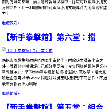
關對方嘅勾拳呀！而且喺練習嘅過程中，除咗可以鍛鍊小朋友
身體之外，呢一組嘅動作仲可鍛練小朋友嘅專注力同埋觀察能
力！
繼續觀看+
【新手拳擊館】第六堂：擋
喺過去嘅幾集都教咗唔同嘅出拳動作，咁除咗要識得出拳之
外，識得好好咁保護自己都好重要架！今集同樣係跟住專業拳
擊教練-Keith 學下喺拳擊中運動點樣擋住對方嘅攻擊，咁大家
喺屋企就可以學Giselle 同埋妹妹胤芝咁樣練習下啲動作，不過
最重要係要細力啲呀！
繼續觀看+
【新手拳擊館】第五堂：組合