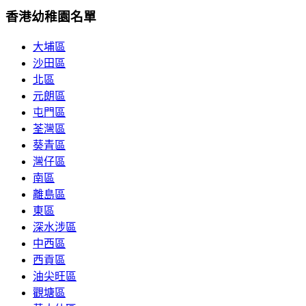
香港幼稚園名單
大埔區
沙田區
北區
元朗區
屯門區
荃灣區
葵青區
灣仔區
南區
離島區
東區
深水涉區
中西區
西貢區
油尖旺區
觀塘區