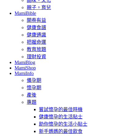
品味。文化
親子。育兒
MamiBible
開卷有益
健康食譜
健康通識
把握命運
教育放題
理財投資
MamiBlog
MamiShop
MamiInfo
備孕期
懷孕期
產後
專題
嘗試懷孕的最佳時機
健康懷孕的生活貼士
助你懷孕的生活小貼士
新手媽媽的最佳飲食