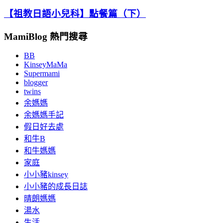
【祖教日語小兒科】點餐篇（下）
MamiBlog 熱門搜尋
BB
KinseyMaMa
Supermami
blogger
twins
余媽媽
余媽媽手記
假日好去處
和牛B
和牛媽媽
家庭
小小豬kinsey
小小豬的成長日誌
晴朗媽媽
湯水
生活