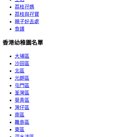
荔枝孖媽
荔枝與孖寶
親子好去處
食譜
香港幼稚園名單
大埔區
沙田區
北區
元朗區
屯門區
荃灣區
葵青區
灣仔區
南區
離島區
東區
深水涉區