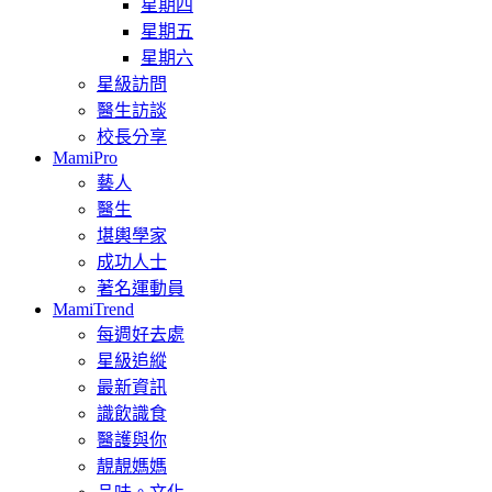
星期四
星期五
星期六
星級訪問
醫生訪談
校長分享
MamiPro
藝人
醫生
堪輿學家
成功人士
著名運動員
MamiTrend
每週好去處
星級追縱
最新資訊
識飲識食
醫護與你
靚靚媽媽