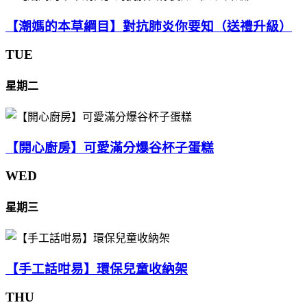
【潮媽的本草綱目】對抗肺炎你要知（送禮升級）
TUE
星期二
【開心廚房】可愛滿分爆谷杯子蛋糕
WED
星期三
【手工話咁易】環保兒童收納架
THU