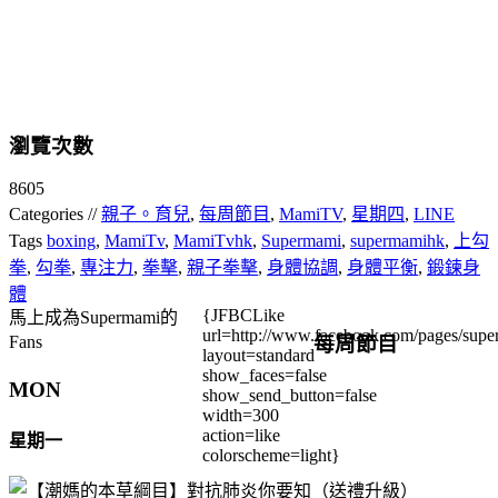
瀏覽次數
8605
Categories //
親子。育兒
,
每周節目
,
MamiTV
,
星期四
,
LINE
Tags
boxing
,
MamiTv
,
MamiTvhk
,
Supermami
,
supermamihk
,
上勾
拳
,
勾拳
,
專注力
,
拳擊
,
親子拳擊
,
身體協調
,
身體平衡
,
鍛鍊身
體
{JFBCLike
馬上成為Supermami的
url=http://www.facebook.com/pages/su
每周節目
Fans
layout=standard
show_faces=false
MON
show_send_button=false
width=300
action=like
星期一
colorscheme=light}