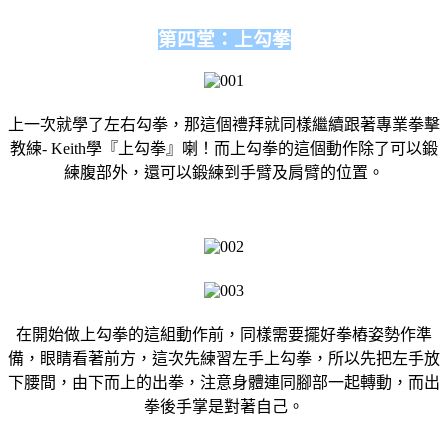
第四堂：上勾拳
上一次就學了左右勾拳，那這個禮拜就同樣繼續跟著專業拳擊
教練- Keith學『上勾拳』喇！而上勾拳的這個動作除了可以鍛
練腹部外，還可以鍛練到手臂及肩臂的位置。
在開始做上勾拳的這組動作前，同樣需要擺好拳樁姿勢作準
備，眼睛看著前方，這次先練習左手上勾拳，所以先把左手放
下腰間，由下而上的出拳，注意身體連同腳部一起轉動，而出
拳後手掌是對著自己。