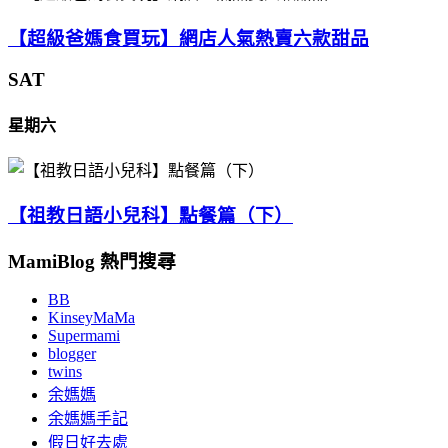
【超級爸媽食買玩】網店人氣熱賣六款甜品
SAT
星期六
【祖教日語小兒科】點餐篇（下）
MamiBlog 熱門搜尋
BB
KinseyMaMa
Supermami
blogger
twins
余媽媽
余媽媽手記
假日好去處