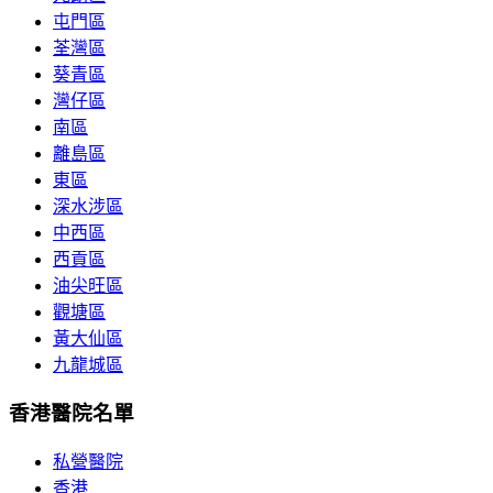
屯門區
荃灣區
葵青區
灣仔區
南區
離島區
東區
深水涉區
中西區
西貢區
油尖旺區
觀塘區
黃大仙區
九龍城區
香港醫院名單
私營醫院
香港