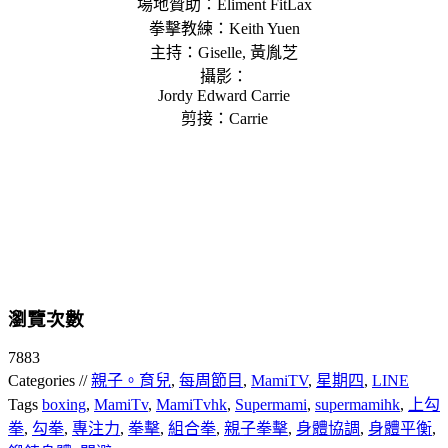
場地贊助：Eliment FitLax
拳擊教練：Keith Yuen
主持：Giselle, 黃胤芝
攝影：
Jordy Edward Carrie
剪接：Carrie
瀏覽次數
7883
Categories //
親子。育兒
,
每周節目
,
MamiTV
,
星期四
,
LINE
Tags
boxing
,
MamiTv
,
MamiTvhk
,
Supermami
,
supermamihk
,
上勾
拳
,
勾拳
,
專注力
,
拳擊
,
組合拳
,
親子拳擊
,
身體協調
,
身體平衡
,