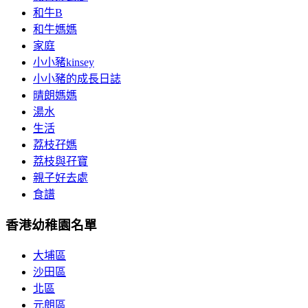
和牛B
和牛媽媽
家庭
小小豬kinsey
小小豬的成長日誌
晴朗媽媽
湯水
生活
荔枝孖媽
荔枝與孖寶
親子好去處
食譜
香港幼稚園名單
大埔區
沙田區
北區
元朗區