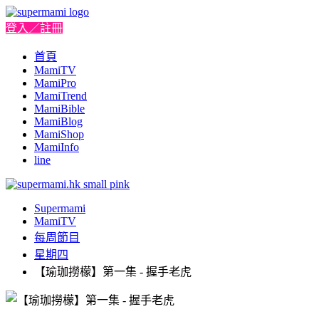
登入／註冊
首頁
MamiTV
MamiPro
MamiTrend
MamiBible
MamiBlog
MamiShop
MamiInfo
line
Supermami
MamiTV
每周節目
星期四
【瑜珈撈檬】第一集 - 握手老虎