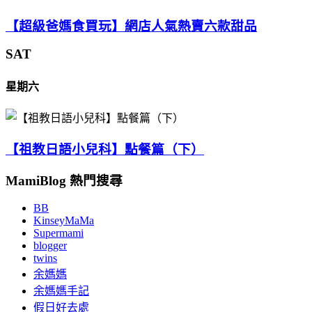
【超級爸媽食買玩】網店人氣熱賣六款甜品
SAT
星期六
【祖教日語小兒科】點餐篇（下）
MamiBlog 熱門搜尋
BB
KinseyMaMa
Supermami
blogger
twins
余媽媽
余媽媽手記
假日好去處