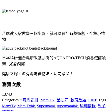
片尾教大家做齊三個步驟，就可以參加有獎遊戲，今集小禮
物：
日本科研適合濕疹敏感肌膚的AQUA PRO-TECH消毒滅菌噴
霧（名額5個）
健康之餘，還有消毒禮物送，切勿錯過！
瀏覽次數
13743
Categories //
每周節目
,
MamiTV
,
星期四
,
教育放題
,
LINE
Tags
MamiTv
,
MamiTvhk
,
Supermami
,
supermamihk
,
瑜珈撈檬
,
親子
,