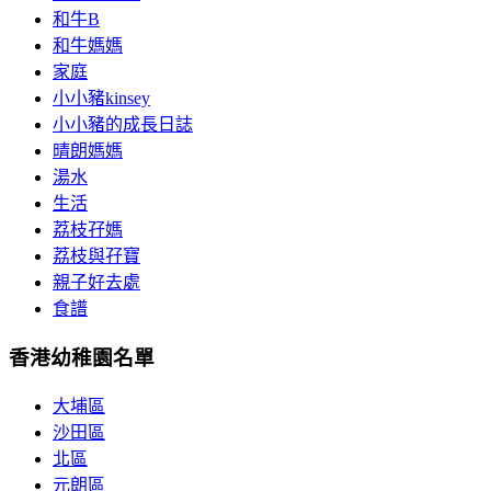
和牛B
和牛媽媽
家庭
小小豬kinsey
小小豬的成長日誌
晴朗媽媽
湯水
生活
荔枝孖媽
荔枝與孖寶
親子好去處
食譜
香港幼稚園名單
大埔區
沙田區
北區
元朗區