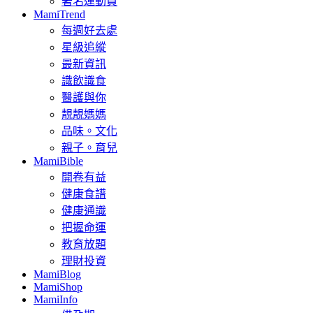
著名運動員
MamiTrend
每週好去處
星級追縱
最新資訊
識飲識食
醫護與你
靚靚媽媽
品味。文化
親子。育兒
MamiBible
開卷有益
健康食譜
健康通識
把握命運
教育放題
理財投資
MamiBlog
MamiShop
MamiInfo