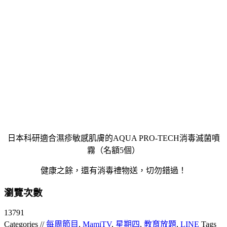
日本科研適合濕疹敏感肌膚的AQUA PRO-TECH消毒滅菌噴
霧（名額5個）
健康之餘，還有消毒禮物送，切勿錯過！
瀏覽次數
13791
Categories //
每周節目
,
MamiTV
,
星期四
,
教育放題
,
LINE
Tags