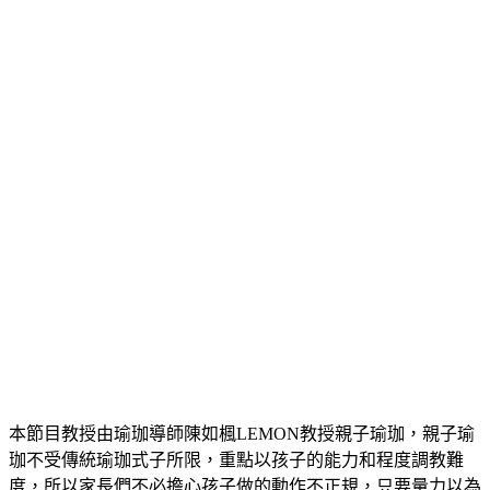
本節目教授由瑜珈導師陳如楓LEMON教授親子瑜珈，親子瑜
珈不受傳統瑜珈式子所限，重點以孩子的能力和程度調教難
度，所以家長們不必擔心孩子做的動作不正規，只要量力以為