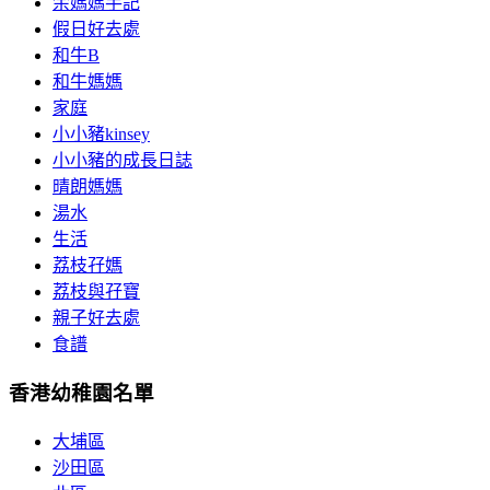
余媽媽手記
假日好去處
和牛B
和牛媽媽
家庭
小小豬kinsey
小小豬的成長日誌
晴朗媽媽
湯水
生活
荔枝孖媽
荔枝與孖寶
親子好去處
食譜
香港幼稚園名單
大埔區
沙田區