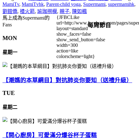
MamiTv
,
MamiTvhk
,
Parent-child yoga
,
Supermami
,
supermamihk
,
劉鎧僑
,
揸火箭
,
瑜珈撈檬
,
親子
,
陳如楓
{JFBCLike
馬上成為Supermami的
url=http://www.facebook.com/pages/su
每周節目
Fans
layout=standard
show_faces=false
MON
show_send_button=false
width=300
action=like
星期一
colorscheme=light}
【潮媽的本草綱目】對抗肺炎你要知（送禮升級）
TUE
星期二
【開心廚房】可愛滿分爆谷杯子蛋糕