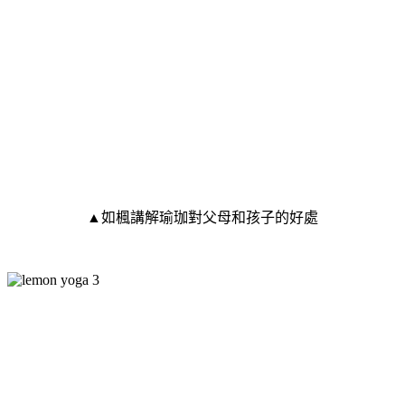
▲如楓講解瑜珈對父母和孩子的好處