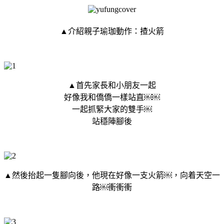
▲介紹親子瑜珈動作：揸火箭
▲首先家長和小朋友一起
好像我和僑僑一樣站直￼￼
一起抓緊大家的雙手￼
站穩陣腳後
▲然後抬起一隻腳向後，他現在好像一支火箭￼，向着天空一
路￼衝衝衝