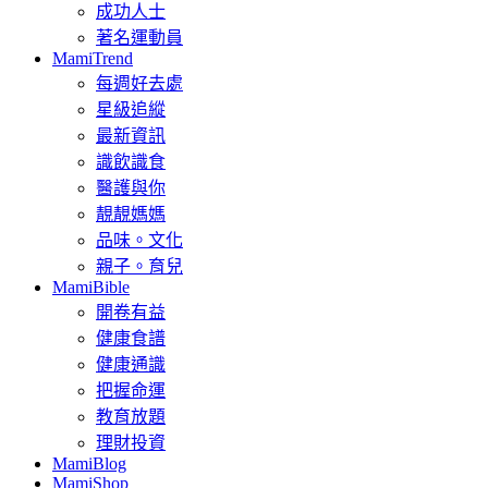
成功人士
著名運動員
MamiTrend
每週好去處
星級追縱
最新資訊
識飲識食
醫護與你
靚靚媽媽
品味。文化
親子。育兒
MamiBible
開卷有益
健康食譜
健康通識
把握命運
教育放題
理財投資
MamiBlog
MamiShop