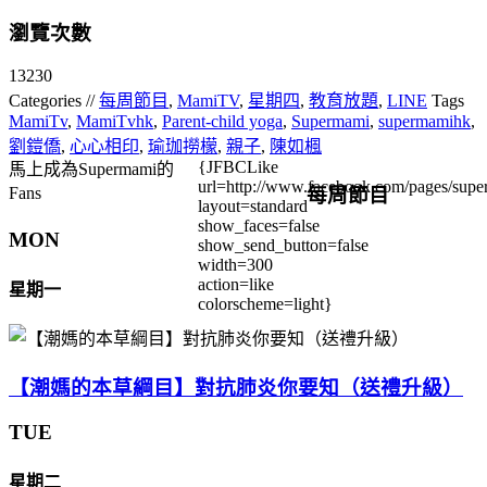
瀏覽次數
13230
Categories //
每周節目
,
MamiTV
,
星期四
,
教育放題
,
LINE
Tags
MamiTv
,
MamiTvhk
,
Parent-child yoga
,
Supermami
,
supermamihk
,
劉鎧僑
,
心心相印
,
瑜珈撈檬
,
親子
,
陳如楓
{JFBCLike
馬上成為Supermami的
url=http://www.facebook.com/pages/su
每周節目
Fans
layout=standard
show_faces=false
MON
show_send_button=false
width=300
action=like
星期一
colorscheme=light}
【潮媽的本草綱目】對抗肺炎你要知（送禮升級）
TUE
星期二