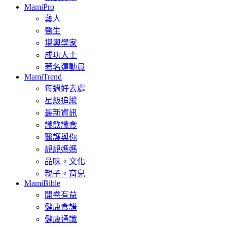
MamiPro
藝人
醫生
堪輿學家
成功人士
著名運動員
MamiTrend
每週好去處
星級追縱
最新資訊
識飲識食
醫護與你
靚靚媽媽
品味。文化
親子。育兒
MamiBible
開卷有益
健康食譜
健康通識