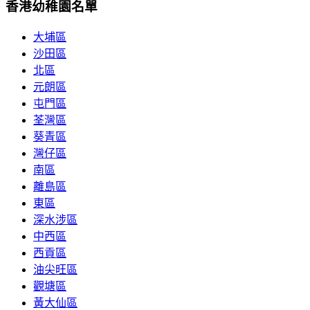
香港幼稚園名單
大埔區
沙田區
北區
元朗區
屯門區
荃灣區
葵青區
灣仔區
南區
離島區
東區
深水涉區
中西區
西貢區
油尖旺區
觀塘區
黃大仙區