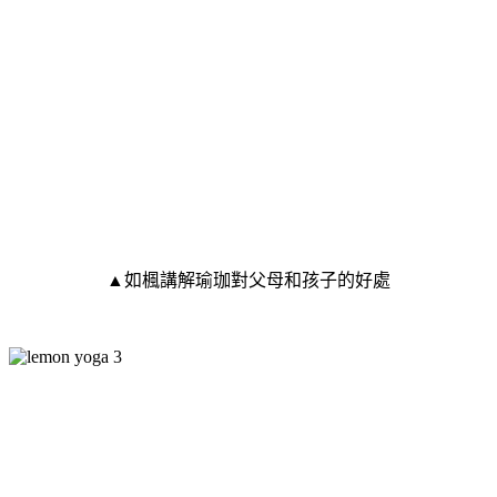
▲如楓講解瑜珈對父母和孩子的好處