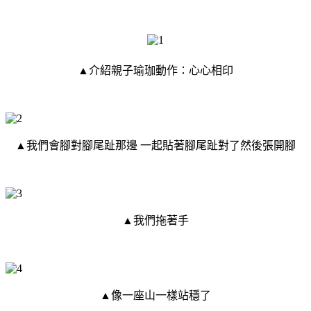
▲介紹親子瑜珈動作：心心相印
▲我們會腳對腳尾趾那邊
一起貼著腳尾趾對了然後張開腳
▲我們拖著手
▲像一座山一樣站穩了