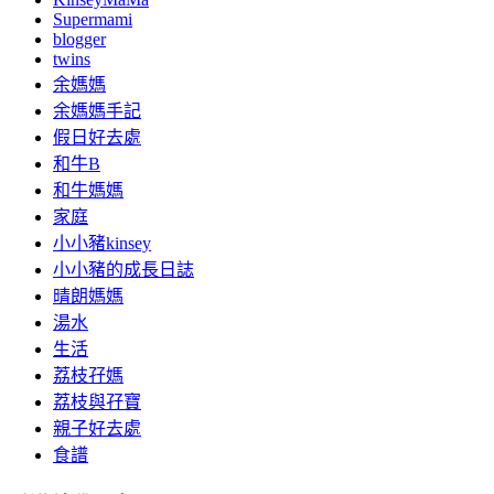
Supermami
blogger
twins
余媽媽
余媽媽手記
假日好去處
和牛B
和牛媽媽
家庭
小小豬kinsey
小小豬的成長日誌
晴朗媽媽
湯水
生活
荔枝孖媽
荔枝與孖寶
親子好去處
食譜