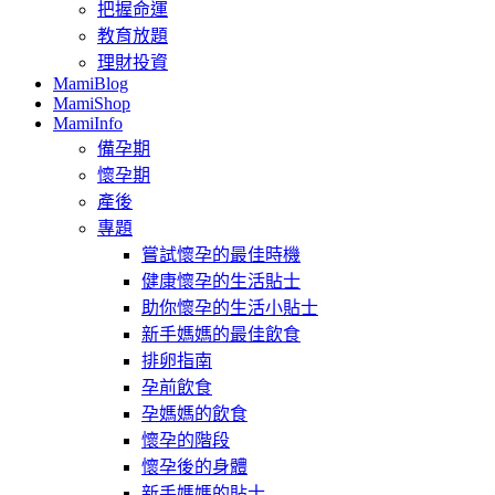
把握命運
教育放題
理財投資
MamiBlog
MamiShop
MamiInfo
備孕期
懷孕期
產後
專題
嘗試懷孕的最佳時機
健康懷孕的生活貼士
助你懷孕的生活小貼士
新手媽媽的最佳飲食
排卵指南
孕前飲食
孕媽媽的飲食
懷孕的階段
懷孕後的身體
新手媽媽的貼士