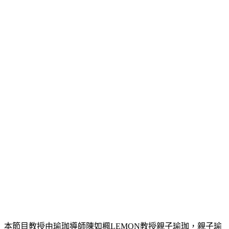
本節目教授由瑜珈導師陳如楓LEMON教授親子瑜珈，親子瑜