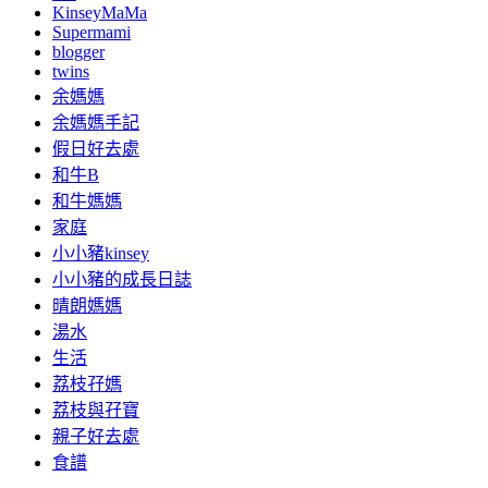
KinseyMaMa
Supermami
blogger
twins
余媽媽
余媽媽手記
假日好去處
和牛B
和牛媽媽
家庭
小小豬kinsey
小小豬的成長日誌
晴朗媽媽
湯水
生活
荔枝孖媽
荔枝與孖寶
親子好去處
食譜