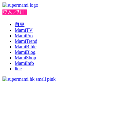
登入／註冊
首頁
MamiTV
MamiPro
MamiTrend
MamiBible
MamiBlog
MamiShop
MamiInfo
line