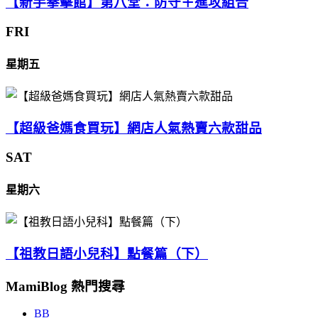
【新手拳擊館】第八堂：防守＋進攻組合
FRI
星期五
【超級爸媽食買玩】網店人氣熱賣六款甜品
SAT
星期六
【祖教日語小兒科】點餐篇（下）
MamiBlog 熱門搜尋
BB