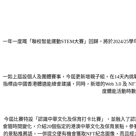
一年一度嘅「聯校智能運動STEM大賽」回歸，將於2024/2
一如上屆設個人及團體賽事，今屆更新增親子組，在14天內挑戰
指標由中國香港體適能總會建議，同時，新增的Web 3.0 及 
度體能活動時數
今屆比賽特設「認識中華文化及保育打卡比賽」，並融入了認識中
會隨時間變化，介紹20個指定的港澳中華文化及保育景點。參賽
的景點推薦語，一併提交便有機會獲取NFT紀念圖像，而且經大