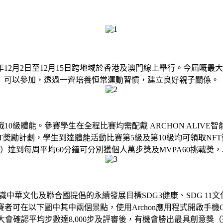
5學年12月2日至12月15日跨地域於香港及澳門線上舉行。今屆
可以參加，透過一齊培養恒常運動習慣，建立良好親子關係。
10級體能。參賽學生在全程比賽均需配戴 ARCHON ALIV
NFT奬勵計劃，學生到達體能活動比賽第5級及第10級均可領取NFT
）達到每周平均60分鐘可分別獲個人萬步獎及MVPA60挑戰奬，以
華文化及聯合國提倡的永續發展目標SDG3健康、SDG 11文化
者可在以下圖中其中兩個景點，使用Archon應用程式開啟手機
會確認平均步數達8,000步及評審後，有機會勝出最具創意獎（