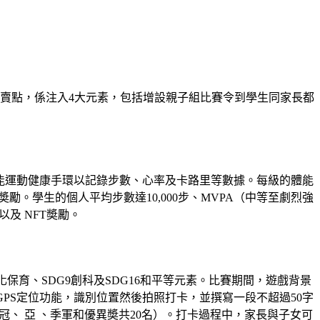
嘅最大賣點，係注入4大元素，包括增設親子組比賽令到學生同家長都
E智能運動健康手環以記錄步數、心率及卡路里等數據。每級的體能
奬勵。學生的個人平均步數達10,000步、MVPA（中等至劇烈強
及 NFT奬勵。
保育、SDG9創科及SDG16和平等元素。比賽期間，遊戲背景
GPS定位功能，識別位置然後拍照打卡，並撰寫一段不超過50字
冠、 亞 、季軍和優異奬共20名）。打卡過程中，家長與子女可