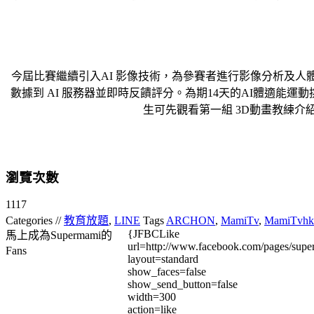
今屆比賽繼續引入AI 影像技術，為參賽者進行影像分析及人
數據到 AI 服務器並即時反饋評分。為期14天的AI體適能
生可先觀看第一組 3D動畫教練
瀏覽次數
1117
Categories //
教育放題
,
LINE
Tags
ARCHON
,
MamiTv
,
MamiTvhk
{JFBCLike
馬上成為Supermami的
url=http://www.facebook.com/pages/su
Fans
layout=standard
show_faces=false
show_send_button=false
width=300
action=like