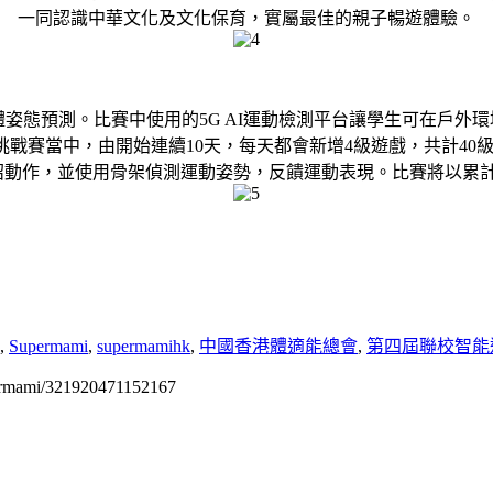
一同認識中華文化及文化保育，實屬最佳的親子暢遊體驗。
體姿態預測。比賽中使用的5G AI運動檢測平台讓學生可在戶外
運動挑戰賽當中，由開始連續10天，每天都會新增4級遊戲，共計40
介紹動作，並使用骨架偵測運動姿勢，反饋運動表現。比賽將以累
,
Supermami
,
supermamihk
,
中國香港體適能總會
,
第四屆聯校智能
permami/321920471152167