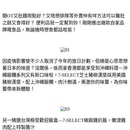
開OT又肚餓咁點好？又唔想排隊等外賣仲有咩方法可以醫肚
之餘又食得好？ 便利店就一定幫到你！剛剛推出幾款自家品
牌嘅食品，無論幾時想食都話咁易！
因疫情影響使不少人取消了今年的旅日計劃，但總是心思思想
著日本的味道？沒關係，係而家香港都能享受到沖繩料理－沖
繩飯糰系列又有新口味啦。7-SELECT芝士豬柳漢堡採用美國
豬柳漢堡，配上沖繩飯糰，肉汁飽滿，衝激你的味蕾，為你味
蕾帶來新體驗！
另一精選台灣極受歡迎飯盒—7-SELECT椒麻雞扒飯，嫩滑雞
肉配上特製醬汁