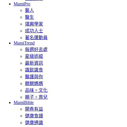
MamiPro
藝人
醫生
堪輿學家
成功人士
著名運動員
MamiTrend
每週好去處
星級追縱
最新資訊
識飲識食
醫護與你
靚靚媽媽
品味。文化
親子。育兒
MamiBible
開卷有益
健康食譜
健康通識