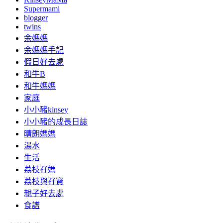
Supermami
blogger
twins
余媽媽
余媽媽手記
假日好去處
和牛B
和牛媽媽
家庭
小小豬kinsey
小小豬的成長日誌
晴朗媽媽
湯水
生活
荔枝孖媽
荔枝與孖寶
親子好去處
食譜