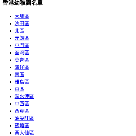
香港幼稚園名單
大埔區
沙田區
北區
元朗區
屯門區
荃灣區
葵青區
灣仔區
南區
離島區
東區
深水涉區
中西區
西貢區
油尖旺區
觀塘區
黃大仙區