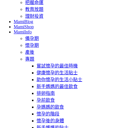
把握命運
教育放題
理財投資
MamiBlog
MamiShop
MamiInfo
備孕期
懷孕期
產後
專題
嘗試懷孕的最佳時機
健康懷孕的生活貼士
助你懷孕的生活小貼士
新手媽媽的最佳飲食
排卵指南
孕前飲食
孕媽媽的飲食
懷孕的階段
懷孕後的身體
新手媽媽的貼士