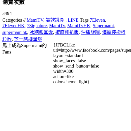
瀏覽次數
3494
Categories //
MamiTV
,
識飲識食
,
LINE
Tags
7Eleven
,
7ElevenHK
,
7Signature
,
MamiTv
,
MamiTvHK
,
Supermami
,
supermamihk
,
冰糖銀耳露
,
椒麻雞扒飯
,
沖繩飯糰
,
海鹽檸檬橙
粒飲
,
芝士豬柳漢堡
{JFBCLike
馬上成為Supermami的
url=http://www.facebook.com/pages/su
Fans
layout=standard
show_faces=false
show_send_button=false
width=300
action=like
colorscheme=light}