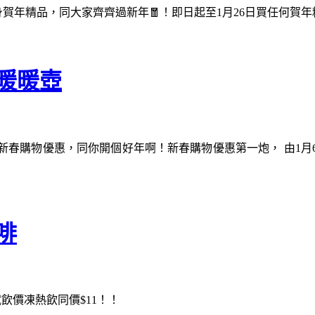
賀年精品，同大家齊齊過新年🧧！即日起至1月26日買任何賀年精品
暖暖壺
新春購物優惠，同你開個好年啊！新春購物優惠第一炮， 由1月
啡
飲價凍熱飲同價$11！！