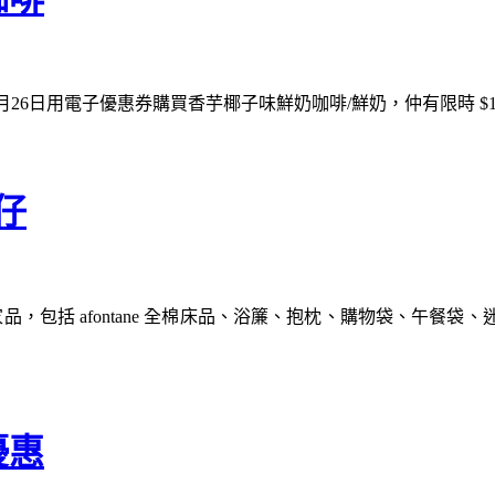
26日用電子優惠券購買香芋椰子味鮮奶咖啡/鮮奶，仲有限時 $
仔
，包括 afontane 全棉床品、浴簾、抱枕、購物袋、午餐
優惠