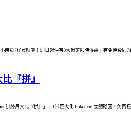
 24小時於7仔買嘢喇！即日起仲有3大獨家限時優惠，有免運費
大比『拼』
練員大比『拼』」！1米巨大化 Pokémon 立體砌圖，免費扭蛋 +