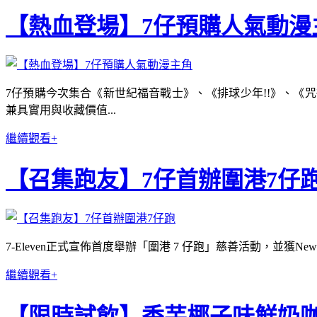
【熱血登場】7仔預購人氣動漫
7仔預購今次集合《新世紀福音戰士》、《排球少年!!》、
兼具實用與收藏價值...
繼續觀看+
【召集跑友】7仔首辦圍港7仔
7-Eleven正式宣佈首度舉辦「圍港 7 仔跑」慈善活動，並獲
繼續觀看+
【限時試飲】香芋椰子味鮮奶