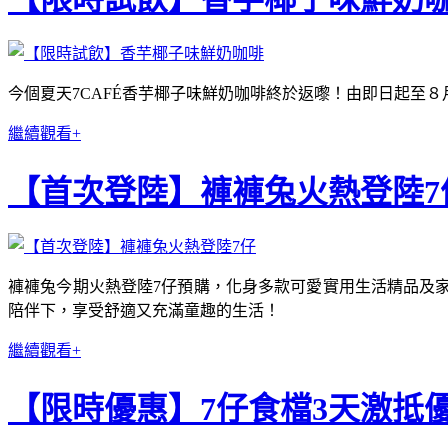
今個夏天7CAFÉ香芋椰子味鮮奶咖啡終於返嚟！由即日起至８月
繼續觀看+
【首次登陸】褲褲兔火熱登陸7
褲褲兔今期火熱登陸7仔預購，化身多款可愛實用生活精品及家品
陪伴下，享受舒適又充滿童趣的生活！
繼續觀看+
【限時優惠】7仔食檔3天激抵