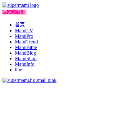
登入／註冊
首頁
MamiTV
MamiPro
MamiTrend
MamiBible
MamiBlog
MamiShop
MamiInfo
line