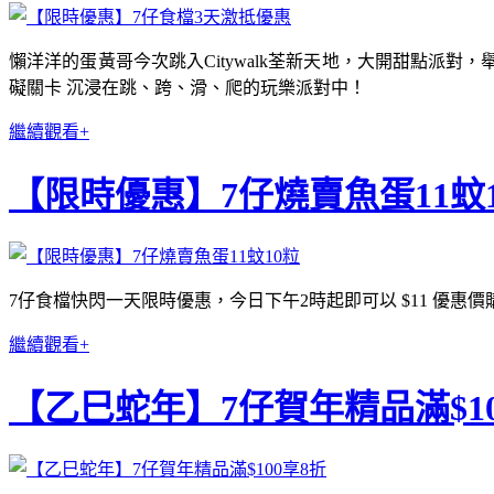
懶洋洋的蛋黃哥今次跳入Citywalk荃新天地，大開甜點派對，舉
礙關卡 沉浸在跳、跨、滑、爬的玩樂派對中！
繼續觀看+
【限時優惠】7仔燒賣魚蛋11蚊
7仔食檔快閃一天限時優惠，今日下午2時起即可以 $11 優惠
繼續觀看+
【乙巳蛇年】7仔賀年精品滿$10