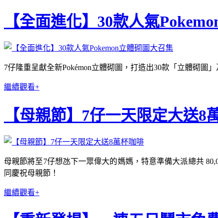
【全面進化】30款人氣Pokem
7仔隆重呈獻全新Pokémon立體砌圖，打造出30款「立體
繼續觀看+
【母親節】7仔一天限定大送8
母親節將至7仔想氹下一眾偉大的媽媽，特意準備大派總共 80,0
同慶祝母親節！
繼續觀看+