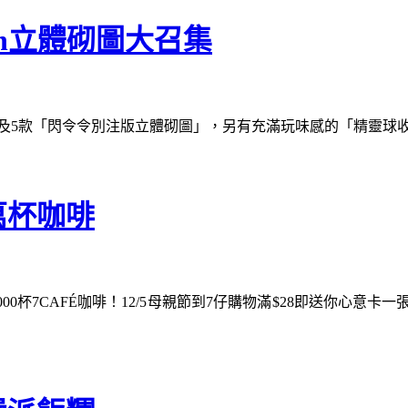
on立體砌圖大召集
砌圖」及5款「閃令令別注版立體砌圖」，另有充滿玩味感的「精靈
萬杯咖啡
00杯7CAFÉ咖啡！12/5母親節到7仔購物滿$28即送你心意