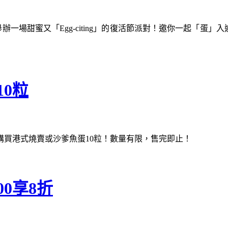
辦一場甜蜜又「Egg-citing」的復活節派對！邀你一起「蛋」
10粒
價購買港式燒賣或沙爹魚蛋10粒！數量有限，售完即止！
0享8折