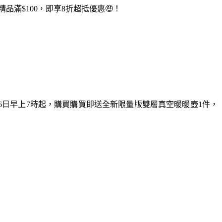
滿$100，即享8折超抵優惠🤑！
6日早上7時起，購買購買即送全新限量版雙層真空暖暖壺1件，