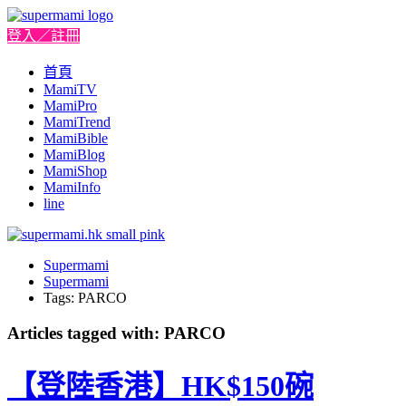
登入／註冊
首頁
MamiTV
MamiPro
MamiTrend
MamiBible
MamiBlog
MamiShop
MamiInfo
line
Supermami
Supermami
Tags: PARCO
Articles tagged with: PARCO
【登陸香港】HK$150碗