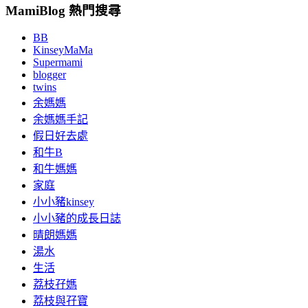
MamiBlog 熱門搜尋
BB
KinseyMaMa
Supermami
blogger
twins
余媽媽
余媽媽手記
假日好去處
和牛B
和牛媽媽
家庭
小小豬kinsey
小小豬的成長日誌
晴朗媽媽
湯水
生活
荔枝孖媽
荔枝與孖寶