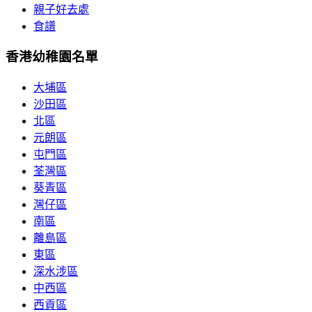
親子好去處
食譜
香港幼稚園名單
大埔區
沙田區
北區
元朗區
屯門區
荃灣區
葵青區
灣仔區
南區
離島區
東區
深水涉區
中西區
西貢區