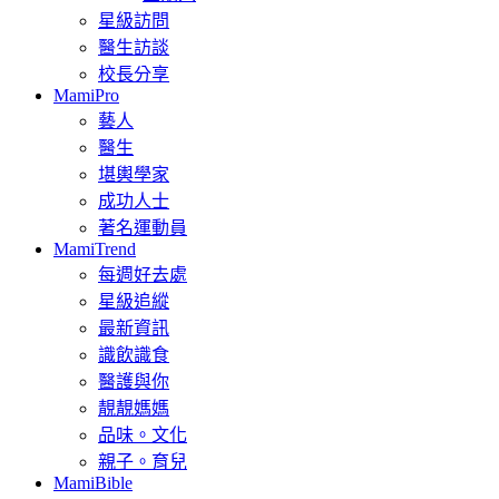
星級訪問
醫生訪談
校長分享
MamiPro
藝人
醫生
堪輿學家
成功人士
著名運動員
MamiTrend
每週好去處
星級追縱
最新資訊
識飲識食
醫護與你
靚靚媽媽
品味。文化
親子。育兒
MamiBible