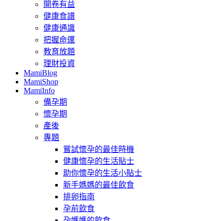
開卷有益
健康食譜
健康通識
把握命運
教育放題
理財投資
MamiBlog
MamiShop
MamiInfo
備孕期
懷孕期
產後
專題
嘗試懷孕的最佳時機
健康懷孕的生活貼士
助你懷孕的生活小貼士
新手媽媽的最佳飲食
排卵指南
孕前飲食
孕媽媽的飲食