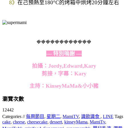
8》
在己預熱至180°C的烤箱中烘烤20分鐘左右
🍓🍓🍓🍓🍓🍓🍓🍓🍓🍓🍓🍓
— 特別嗚謝 —
拍攝：Jordy,Edward,Kary
剪接，字幕：
Kary
主持：KinseyMaMa&小小豬
瀏覽次數
12442
Categories //
每周節目
,
星期二
,
MamiTV
,
識飲識食
,
LINE
Tags
cake
,
cheese
,
cheesecake
,
dessert
,
kinseyMama
,
MamiTv
,