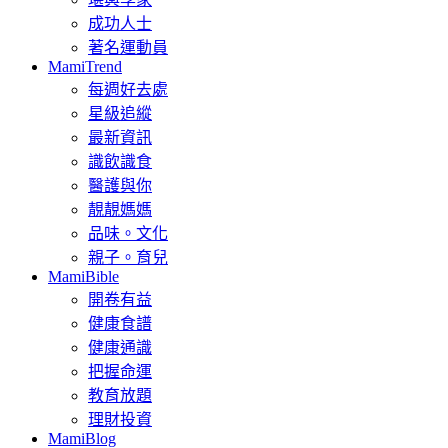
成功人士
著名運動員
MamiTrend
每週好去處
星級追縱
最新資訊
識飲識食
醫護與你
靚靚媽媽
品味。文化
親子。育兒
MamiBible
開卷有益
健康食譜
健康通識
把握命運
教育放題
理財投資
MamiBlog