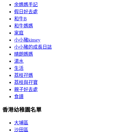
余媽媽手記
假日好去處
和牛B
和牛媽媽
家庭
小小豬kinsey
小小豬的成長日誌
晴朗媽媽
湯水
生活
荔枝孖媽
荔枝與孖寶
親子好去處
食譜
香港幼稚園名單
大埔區
沙田區