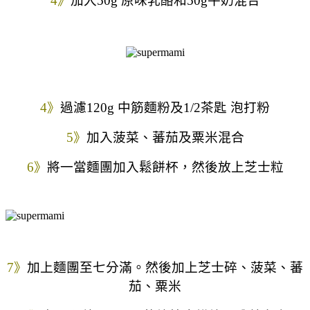
4》
加入50g 原味乳酪和50g牛奶混合
4》
過濾120g 中筋麵粉及1/2茶匙 泡打粉
5》
加入菠菜、蕃茄及粟米混合
6》
將一當麵團加入鬆餅杯，然後放上芝士粒
7》
加上麵團至七分滿。然後加上芝士碎、菠菜、蕃
茄、粟米