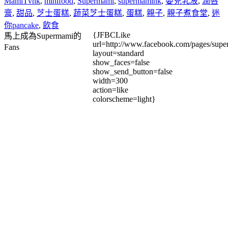
MamiTvhk
,
minifood
,
Supermami
,
supermamihk
,
嬰兒乳液
,
潤唇
膏
,
甜品
,
芝士蛋糕
,
蔬菜芝士蛋糕
,
蛋糕
,
親子
,
親子煮食堂
,
迷
你pancake
,
飲食
{JFBCLike
馬上成為Supermami的
url=http://www.facebook.com/pages/su
Fans
layout=standard
show_faces=false
show_send_button=false
width=300
action=like
colorscheme=light}