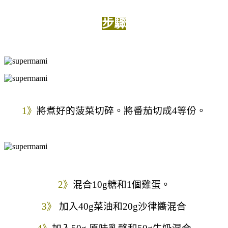
步驟
1》
將煮好的菠菜切碎。將番茄切成4等份。
2》
混合
10g糖和1個雞蛋。
3》
加入40g菜油和20g沙律醬混合