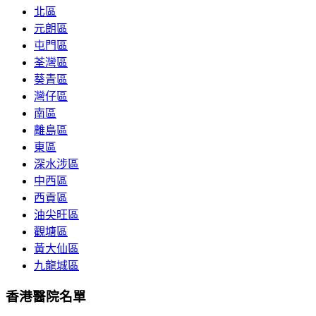
北區
元朗區
屯門區
荃灣區
葵青區
灣仔區
南區
離島區
東區
深水涉區
中西區
西貢區
油尖旺區
觀塘區
黃大仙區
九龍城區
香港醫院名單