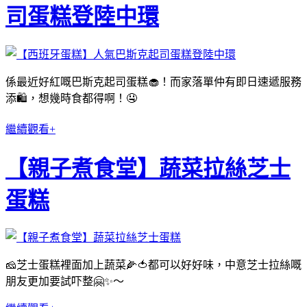
司蛋糕登陸中環
係最近好紅嘅巴斯克起司蛋糕🧁！而家落單仲有即日速遞服務
添🛍，想幾時食都得啊！🤤
繼續觀看+
【親子煮食堂】蔬菜拉絲芝士
蛋糕
🧀芝士蛋糕裡面加上蔬菜🌽🍅都可以好好味，中意芝士拉絲嘅
朋友更加要試吓整🤗✨〜