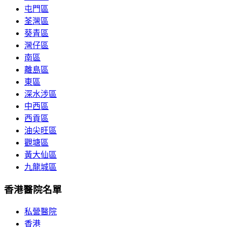
屯門區
荃灣區
葵青區
灣仔區
南區
離島區
東區
深水涉區
中西區
西貢區
油尖旺區
觀塘區
黃大仙區
九龍城區
香港醫院名單
私營醫院
香港