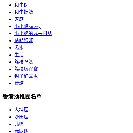
和牛B
和牛媽媽
家庭
小小豬kinsey
小小豬的成長日誌
晴朗媽媽
湯水
生活
荔枝孖媽
荔枝與孖寶
親子好去處
食譜
香港幼稚園名單
大埔區
沙田區
北區
元朗區