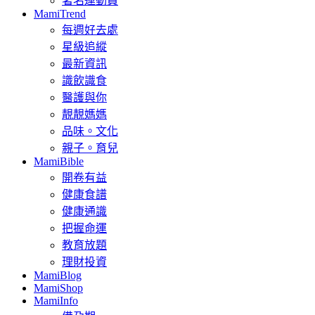
著名運動員
MamiTrend
每週好去處
星級追縱
最新資訊
識飲識食
醫護與你
靚靚媽媽
品味。文化
親子。育兒
MamiBible
開卷有益
健康食譜
健康通識
把握命運
教育放題
理財投資
MamiBlog
MamiShop
MamiInfo