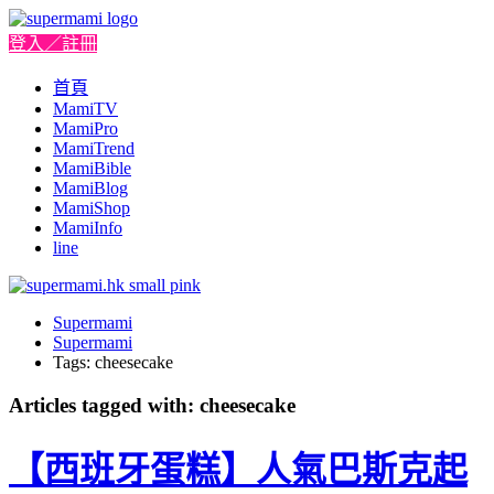
登入／註冊
首頁
MamiTV
MamiPro
MamiTrend
MamiBible
MamiBlog
MamiShop
MamiInfo
line
Supermami
Supermami
Tags: cheesecake
Articles tagged with: cheesecake
【⻄班牙蛋糕】人氣巴斯克起