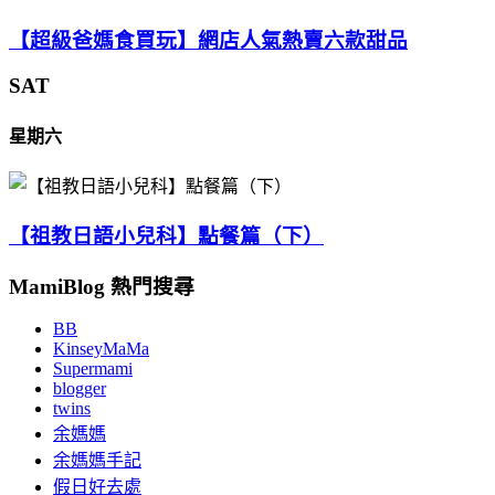
【超級爸媽食買玩】網店人氣熱賣六款甜品
SAT
星期六
【祖教日語小兒科】點餐篇（下）
MamiBlog 熱門搜尋
BB
KinseyMaMa
Supermami
blogger
twins
余媽媽
余媽媽手記
假日好去處