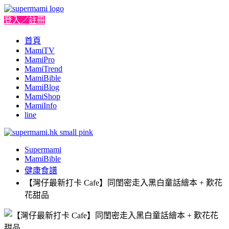
登入／註冊
首頁
MamiTV
MamiPro
MamiTrend
MamiBible
MamiBlog
MamiShop
MamiInfo
line
Supermami
MamiBible
健康食譜
【灣仔最新打卡 Cafe】同閨密走入黑白童話繪本 + 歎花
花甜品