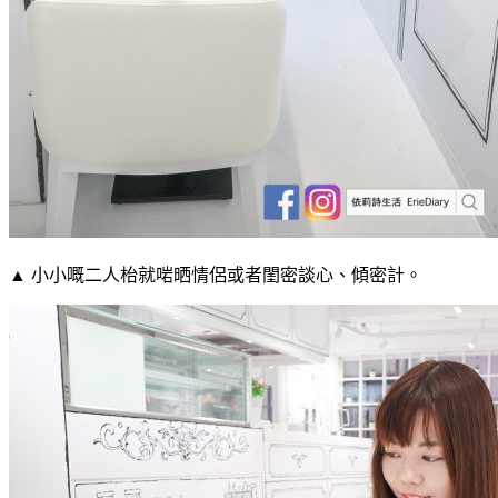
▲ 小小嘅二人枱就啱晒情侶或者閨密談心、傾密計。