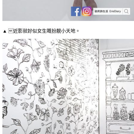
▲ 近影就好似女生嘅扮靚小天地。