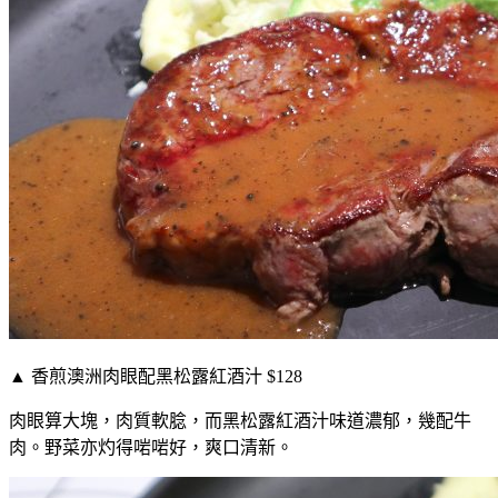
▲ 香煎澳洲肉眼配黑松露紅酒汁 $128
肉眼算大塊，肉質軟腍，而黑松露紅酒汁味道濃郁，幾配牛
肉。野菜亦灼得啱啱好，爽口清新。