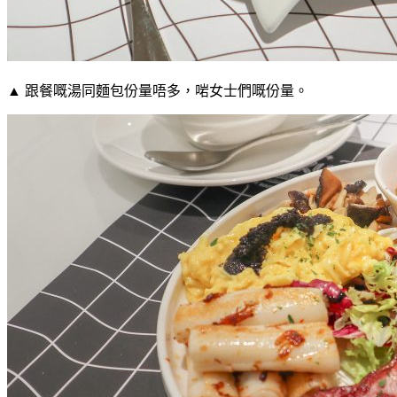
▲ 跟餐嘅湯同麵包份量唔多，啱女士們嘅份量。