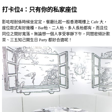
打卡位4：只有你的私家座位
影咗咁耐係時候坐定定，餐廳比起一般香港嘅樓上 Cafe 大，
座位款式有好幾種，Bar枱、二人枱、多人長枱都有，而且位
同位之間好寬落。無論想一個人享受寧靜下午，同閨密傾計歎
茶、三五知己開生日 Party 都好合適呢！