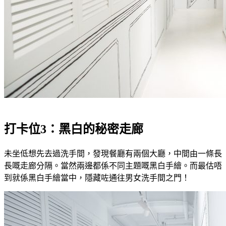
打卡位3：黑白的秘密走廊
未坐低想先去過洗手間，發現餐廳有兩個大廳，中間由一條長
長嘅走廊分隔。當然兩邊都係不同主題嘅黑白手繪。而最估唔
到就係黑白手繪當中，隱藏咗通往男女洗手間之門！