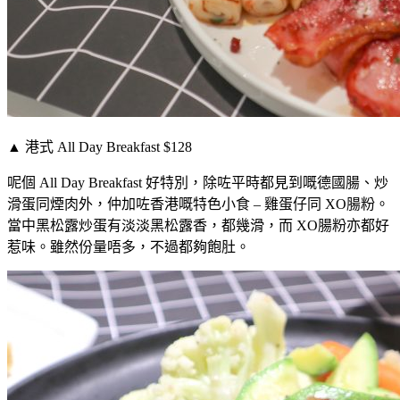
▲ 港式 All Day Breakfast $128
呢個 All Day Breakfast 好特別，除咗平時都見到嘅德國腸、炒
滑蛋同煙肉外，仲加咗香港嘅特色小食 – 雞蛋仔同 XO腸粉。
當中黑松露炒蛋有淡淡黑松露香，都幾滑，而 XO腸粉亦都好
惹味。雖然份量唔多，不過都夠飽肚。