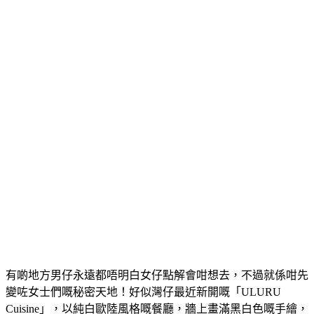
有啲地方男仔永遠都唔明白女仔點解會咁想去，不過就係咁先
變咗女士們嘅秘密天地！好似灣仔最近新開嘅「ULURU
Cuisine」，以純白歐陸風格嘅餐廳，牆上畫滿黑白色嘅手繪，