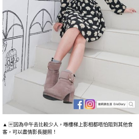
▲ 因為中午去比較少人，喺樓梯上影相都唔怕阻到其他食
客，可以盡情影長腿照！