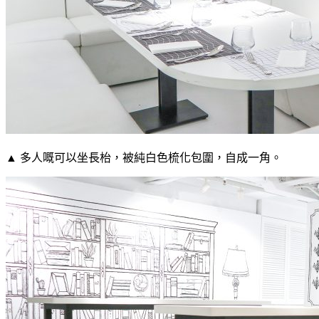
▲ 多人嘅可以坐長枱，被純白色梳化包圍，自成一角。