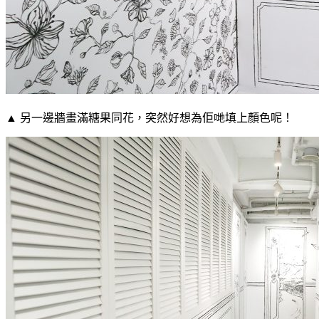
▲ 另一邊牆畫滿糖果同花，突然好想為佢哋填上顏色呢！