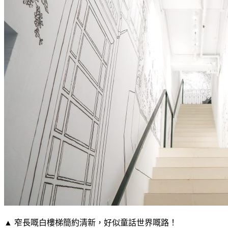
▲ 窄長嘅白樓梯簡約清新，好似童話世界嘅路！