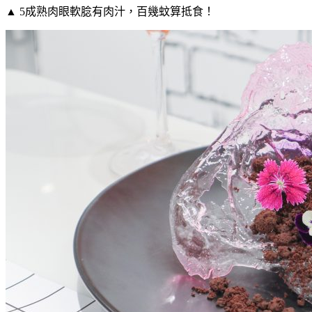
▲ 5成熟肉眼軟腍有肉汁，百幾蚊算抵食！