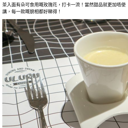
茶入面有朵可食用嘅玫瑰花，打卡一流！當然甜品就更加唔使
講，每一款嘅貌相都好睇得！