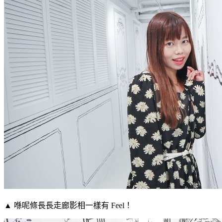
▲ 喺呢條長長走廊影相一樣有 Feel！