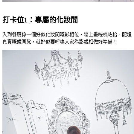
打卡位1：專屬的化妝間
入到餐廳係一個好似化妝間嘅影相位，牆上畫咗梳咗枱，配埋
真實嘅鏡同凳，就好似要呼喚大家為影靚相做好準備！