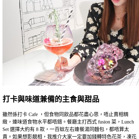
打卡與味道兼備的主食與甜品
雖然係打卡 Cafe ，但食物同飲品都花盡心思，唔止賣相精
緻，連味道食物水平都唔錯。餐廳主打西式 fusion 菜，Lunch
Set 選擇大約有 8 款，一百蚊左右連餐湯同麵包，都唔算太
貴。如果想影靚相，我推介大家一定要加錢轉特色花茶，凍花