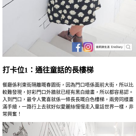
打卡位1：通往童話的長樓梯
餐廳係利東街隔離嘅春園街，因為門口唔係面前大街，所以比
較難發現，好彩門口外牆就已經有黑白繪畫，所以都容易認。
入到門口，最令人驚喜就係一條長長嘅白色樓梯，兩旁同樣畫
滿手繪，一路行上去就好似愛麗絲慢慢走入童話世界一樣，非
常興奮！