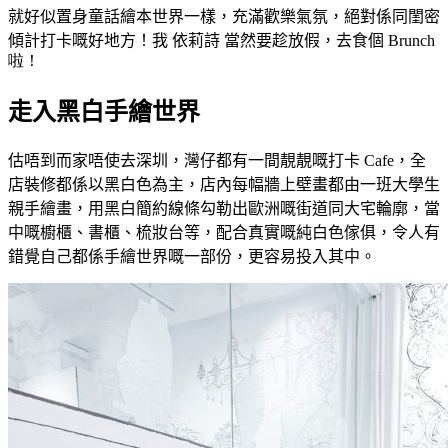
就好似置身童話繪本世界一樣，充滿歡樂氣氛，絕對係同閨密
傾計打卡嘅好地方！我 依莉詩 當然要趁放假，去食個
Brunch
啦！
走入黑白手繪世界
估唔到而家唔使去深圳，灣仔都有一間靚靚嘅打卡 Cafe，全
店裝修都係以黑白色為主，店內每幅牆上壁畫都由一班大學生
親手繪畫，用黑白簡約線條勾勒出歐洲嘅街道同大宅輪廓，當
中嘅櫥櫃、書櫃、梳妝台等，配合真實嘅純白色傢俱，令人有
錯覺自己都係手繪世界嘅一部份，更容易投入其中。